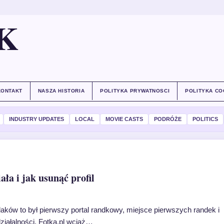
K
KONTAKT
NASZA HISTORIA
POLITYKA PRYWATNOSCI
POLITYKA CO
INDUSTRY UPDATES
LOCAL
MOVIE CASTS
PODRÓŻE
POLITICS
ała i jak usunąć profil
olaków to był pierwszy portal randkowy, miejsce pierwszych randek i
ziałalności, Fotka.pl wciąż…