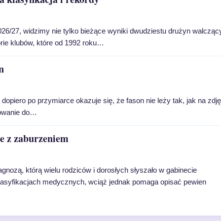
26/27, widzimy nie tylko bieżące wyniki dwudziestu drużyn walcząc
torie klubów, które od 1992 roku…
n
dopiero po przymiarce okazuje się, że fason nie leży tak, jak na zdję
sowanie do…
ie z zaburzeniem
agnozą, którą wielu rodziców i dorosłych słyszało w gabinecie
w klasyfikacjach medycznych, wciąż jednak pomaga opisać pewien