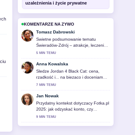
uzależnienia i życie prywatne
ych
KOMENTARZE NA ZYWO
Tomasz Dabrowski
Swietne podsumowanie tematu
Świeradów-Zdrój – atrakcje, leczenie,
dojazd. Przewodnik. To najjasniejsze
5 MIN TEMU
streszczenie, jakie dzis widzialem.
ciu
Anna Kowalska
Sledze Jordan 4 Black Cat: cena,
rzadkość i... na biezaco i doceniam
wywazony ton.
7 MIN TEMU
Jan Nowak
Przydatny kontekst dotyczacy Fotka.pl
2025: jak odzyskać konto, czy
działa.... Prosze kontynuowac
9 MIN TEMU
aktualizacje na zywo.