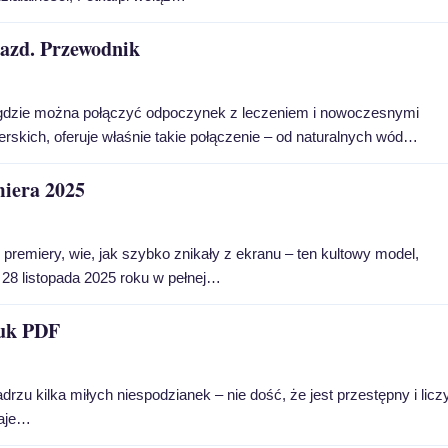
jazd. Przewodnik
 gdzie można połączyć odpoczynek z leczeniem i nowoczesnymi
rskich, oferuje właśnie takie połączenie – od naturalnych wód…
miera 2025
premiery, wie, jak szybko znikały z ekranu – ten kultowy model,
28 listopada 2025 roku w pełnej…
ruk PDF
zu kilka miłych niespodzianek – nie dość, że jest przestępny i licz
daje…