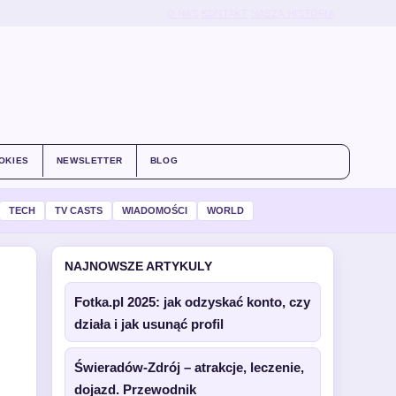
O NAS
KONTAKT
NASZA HISTORIA
OKIES
NEWSLETTER
BLOG
TECH
TV CASTS
WIADOMOŚCI
WORLD
NAJNOWSZE ARTYKULY
Fotka.pl 2025: jak odzyskać konto, czy
działa i jak usunąć profil
Świeradów-Zdrój – atrakcje, leczenie,
dojazd. Przewodnik