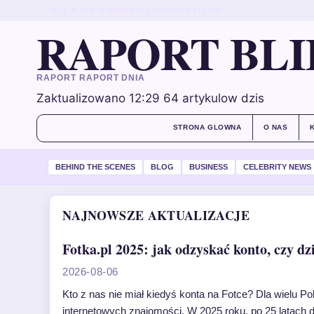
THU, AUG 6
WYDANIE POLUDNIOWE
POLSKI
RAPORT BLI
RAPORT RAPORT DNIA
Zaktualizowano 12:29
64 artykulow dzis
STRONA GLOWNA
O NAS
BEHIND THE SCENES
BLOG
BUSINESS
CELEBRITY NEWS
NAJNOWSZE AKTUALIZACJE
Fotka.pl 2025: jak odzyskać konto, czy dzi
2026-08-06
Kto z nas nie miał kiedyś konta na Fotce? Dla wielu P
internetowych znajomości. W 2025 roku, po 25 latach d