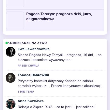
Pogoda Tarczyn: prognoza dziś, jutro,
długoterminowa
KOMENTARZE NA ZYWO
Ewa Lewandowska
Sledze Pogoda Nowy Tomyśl – prognoza, 16 dni,... na
biezaco i doceniam wywazony ton.
PRZED CHWILA
Tomasz Dabrowski
Przydatny kontekst dotyczacy Kanapa do salonu –
poradnik wyboru z.... Prosze kontynuowac aktualizacje
na zywo.
3 MIN TEMU
Anna Kowalska
Relacja o Złącze RJ45 – co to jest i... jest solidna i