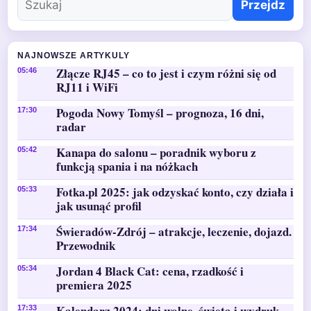
Przejdz
NAJNOWSZE ARTYKULY
Złącze RJ45 – co to jest i czym różni się od
05:46
RJ11 i WiFi
Pogoda Nowy Tomyśl – prognoza, 16 dni,
17:30
radar
Kanapa do salonu – poradnik wyboru z
05:42
funkcją spania i na nóżkach
Fotka.pl 2025: jak odzyskać konto, czy działa i
05:33
jak usunąć profil
Świeradów-Zdrój – atrakcje, leczenie, dojazd.
17:34
Przewodnik
Jordan 4 Black Cat: cena, rzadkość i
05:34
premiera 2025
Kalendarz 2024: dni wolne, święta i wydruk
17:33