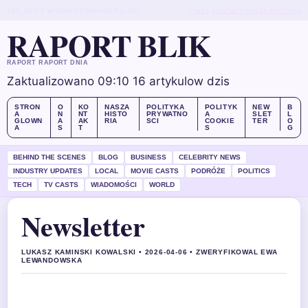
SAT, AUG 8
WYDANIE PORANNE
POLSKI
O NAS
KONTAKT
NASZA HISTORIA
RAPORT BLIK
RAPORT RAPORT DNIA
Zaktualizowano 09:10
16 artykulow dzis
STRON
O
KO
NASZA
POLITYKA
POLITYK
NEW
B
A
N
NT
HISTO
PRYWATNO
A
SLET
L
GLOWN
A
AK
RIA
SCI
COOKIE
TER
O
A
S
T
S
G
BEHIND THE SCENES
BLOG
BUSINESS
CELEBRITY NEWS
INDUSTRY UPDATES
LOCAL
MOVIE CASTS
PODRÓŻE
POLITICS
TECH
TV CASTS
WIADOMOŚCI
WORLD
Newsletter
LUKASZ KAMINSKI KOWALSKI • 2026-04-06 • ZWERYFIKOWAL EWA
LEWANDOWSKA