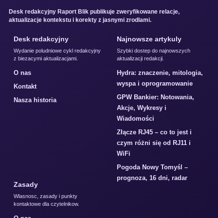
Desk redakcyjny Raport Blik publikuje zweryfikowane relacje,
aktualizacje kontekstu i korekty z jasnymi zrodlami.
Desk redakcyjny
Najnowsze artykuly
Wydanie poludniowe cykl redakcyjny
Szybki dostep do najnowszych
z biezacymi aktualizacjami.
aktualizacji redakcji.
O nas
Hydra: znaczenie, mitologia,
wyspa i oprogramowanie
Kontakt
GPW Bankier: Notowania,
Nasza historia
Akcje, Wykresy i
Wiadomości
Złącze RJ45 – co to jest i
czym różni się od RJ11 i
WiFi
Pogoda Nowy Tomyśl –
prognoza, 16 dni, radar
Zasady
Wlasnosc, zasady i punkty
kontaktowe dla czytelnikow.