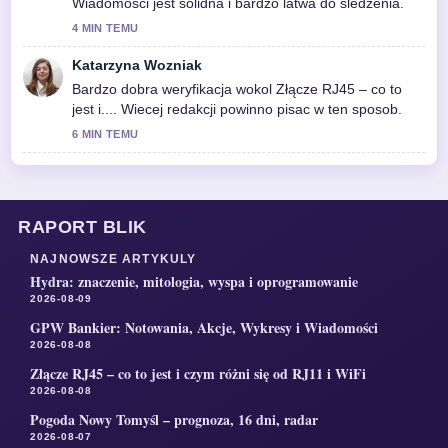
Wiadomości jest solidna i bardzo latwa do sledzenia.
4 MIN TEMU
Katarzyna Wozniak
Bardzo dobra weryfikacja wokol Złącze RJ45 – co to
jest i.... Wiecej redakcji powinno pisac w ten sposob.
6 MIN TEMU
RAPORT BLIK
NAJNOWSZE ARTYKULY
Hydra: znaczenie, mitologia, wyspa i oprogramowanie
2026-08-09
GPW Bankier: Notowania, Akcje, Wykresy i Wiadomości
2026-08-08
Złącze RJ45 – co to jest i czym różni się od RJ11 i WiFi
2026-08-08
Pogoda Nowy Tomyśl – prognoza, 16 dni, radar
2026-08-07