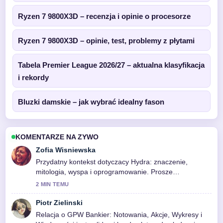
Ryzen 7 9800X3D – recenzja i opinie o procesorze
Ryzen 7 9800X3D – opinie, test, problemy z płytami
Tabela Premier League 2026/27 – aktualna klasyfikacja
i rekordy
Bluzki damskie – jak wybrać idealny fason
KOMENTARZE NA ZYWO
Zofia Wisniewska
Przydatny kontekst dotyczacy Hydra: znaczenie,
mitologia, wyspa i oprogramowanie. Prosze
kontynuowac aktualizacje na zywo.
2 MIN TEMU
Piotr Zielinski
Relacja o GPW Bankier: Notowania, Akcje, Wykresy i