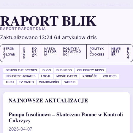
SUN, AUG 9
WYDANIE POLUDNIOWE
POLSKI
O NAS
KONTAKT
NASZA HISTORIA
RAPORT BLIK
RAPORT RAPORT DNIA
Zaktualizowano 13:24
64 artykulow dzis
STRON
O
KO
NASZA
POLITYKA
POLITYK
NEWS
B
A
N
NT
HISTOR
PRYWATNO
A
LETT
L
GLOWN
A
AK
IA
SCI
COOKIES
ER
O
A
S
T
G
BEHIND THE SCENES
BLOG
BUSINESS
CELEBRITY NEWS
INDUSTRY UPDATES
LOCAL
MOVIE CASTS
PODRÓŻE
POLITICS
TECH
TV CASTS
WIADOMOŚCI
WORLD
NAJNOWSZE AKTUALIZACJE
Pompa Insulinowa – Skuteczna Pomoc w Kontroli
Cukrzycy
2026-04-07