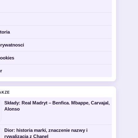
toria
prywatnosci
cookies
r
AKZE
Składy: Real Madryt – Benfica. Mbappe, Carvajal,
Alonso
Dior: historia marki, znaczenie nazwy i
rywalizacja z Chanel