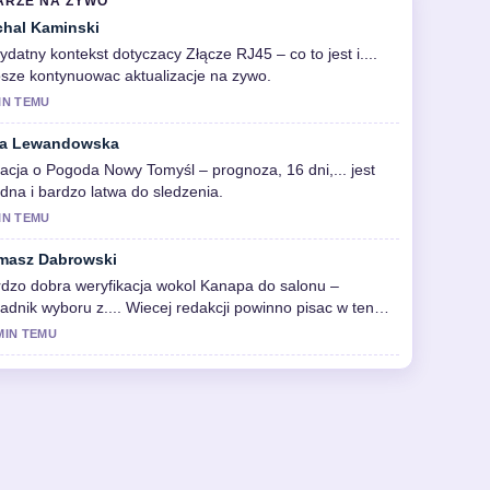
ARZE NA ZYWO
chal Kaminski
ydatny kontekst dotyczacy Złącze RJ45 – co to jest i....
sze kontynuowac aktualizacje na zywo.
IN TEMU
a Lewandowska
acja o Pogoda Nowy Tomyśl – prognoza, 16 dni,... jest
idna i bardzo latwa do sledzenia.
IN TEMU
masz Dabrowski
dzo dobra weryfikacja wokol Kanapa do salonu –
adnik wyboru z.... Wiecej redakcji powinno pisac w ten
osob.
MIN TEMU