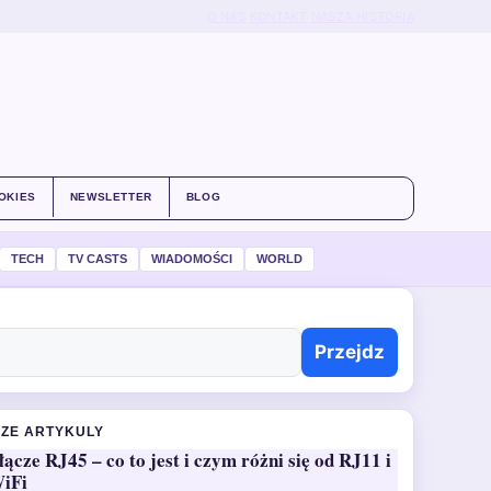
O NAS
KONTAKT
NASZA HISTORIA
OKIES
NEWSLETTER
BLOG
TECH
TV CASTS
WIADOMOŚCI
WORLD
Przejdz
ZE ARTYKULY
łącze RJ45 – co to jest i czym różni się od RJ11 i
iFi