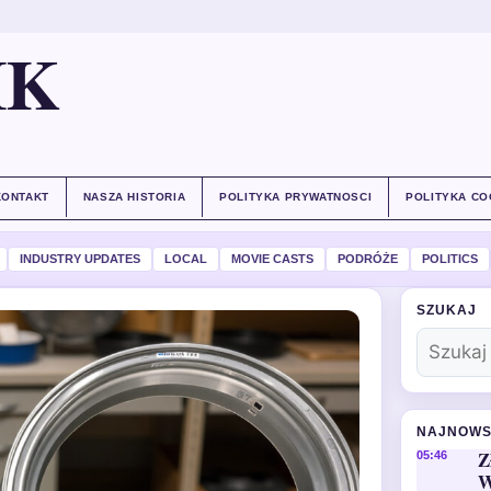
IK
KONTAKT
NASZA HISTORIA
POLITYKA PRYWATNOSCI
POLITYKA CO
INDUSTRY UPDATES
LOCAL
MOVIE CASTS
PODRÓŻE
POLITICS
SZUKAJ
NAJNOWS
Z
05:46
W