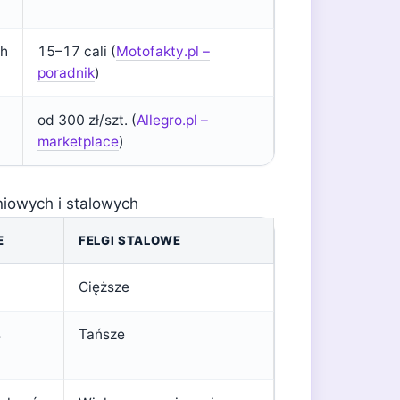
ch
15–17 cali (
Motofakty.pl –
poradnik
)
od 300 zł/szt. (
Allegro.pl –
marketplace
)
niowych i stalowych
E
FELGI STALOWE
Cięższe
%
Tańsze