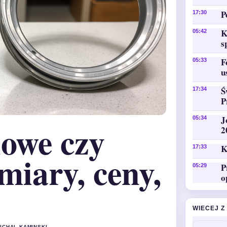
P
17:30
K
05:42
s
F
05:33
u
Ś
17:34
P
J
05:34
iowe czy
2
K
17:33
miary, ceny,
P
05:29
o
WIECEJ Z
MICHAL KAMINSKI