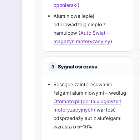
oponiarski
)
Aluminiowe lepiej
odprowadzają ciepło z
hamulców (
Auto Świat –
magazyn motoryzacyjny
)
Sygnał osi czasu
3
Rosnące zainteresowanie
felgami aluminiowymi – według
Otomoto.pl (portalu ogłoszeń
motoryzacyjnych)
wartość
odsprzedaży aut z alufelgami
wzrasta o 5–10%