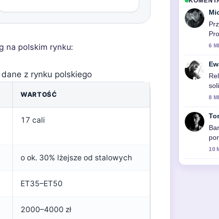
KOMENT
Mi
Prz
Pro
g na polskim rynku:
6 M
Ew
 dane z rynku polskiego
Rel
sol
WARTOŚĆ
8 M
To
17 cali
Bar
por
sp
10 
o ok. 30% lżejsze od stalowych
ET35–ET50
2000–4000 zł