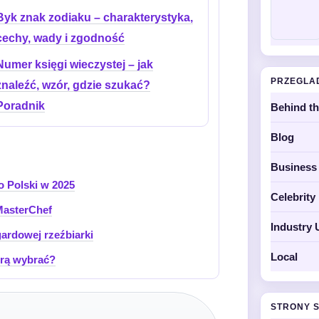
Byk znak zodiaku – charakterystyka,
cechy, wady i zgodność
Numer księgi wieczystej – jak
PRZEGLA
znaleźć, wzór, gdzie szukać?
Poradnik
Behind t
Blog
Business
o Polski w 2025
Celebrit
MasterChef
Industry 
ardowej rzeźbiarki
Local
tórą wybrać?
STRONY 