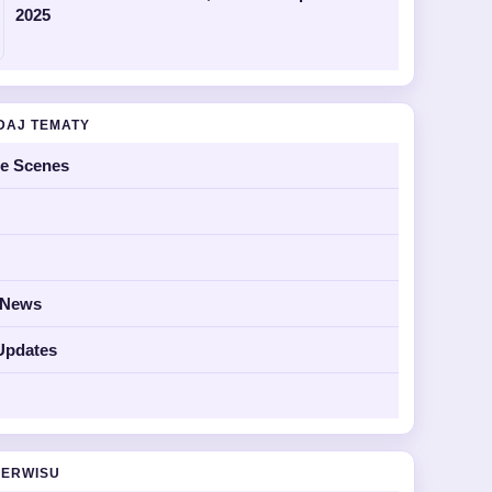
2025
DAJ TEMATY
he Scenes
y News
Updates
SERWISU