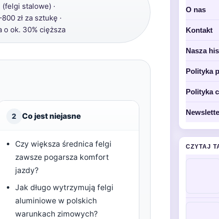
(felgi stalowe) ·
O nas
800 zł za sztukę ·
 o ok. 30% cięższa
Kontakt
Nasza his
Polityka 
Polityka 
Newslette
Co jest niejasne
2
Czy większa średnica felgi
CZYTAJ T
zawsze pogarsza komfort
jazdy?
Jak długo wytrzymują felgi
aluminiowe w polskich
warunkach zimowych?