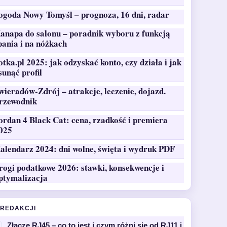
ogoda Nowy Tomyśl – prognoza, 16 dni, radar
anapa do salonu – poradnik wyboru z funkcją
pania i na nóżkach
otka.pl 2025: jak odzyskać konto, czy działa i jak
sunąć profil
wieradów-Zdrój – atrakcje, leczenie, dojazd.
rzewodnik
ordan 4 Black Cat: cena, rzadkość i premiera
025
alendarz 2024: dni wolne, święta i wydruk PDF
rogi podatkowe 2026: stawki, konsekwencje i
ptymalizacja
 REDAKCJI
Złącze RJ45 – co to jest i czym różni się od RJ11 i