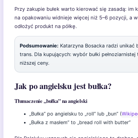
Przy zakupie bułek warto kierować się zasadą: im kr
na opakowaniu widnieje więcej niż 5–6 pozycji, a wś
odłożyć produkt na półkę.
Podsumowanie:
Katarzyna Bosacka radzi unikać b
trans. Dla kupujących: wybór bułki pełnoziarnistej 
niższej ceny.
Jak po angielsku jest bułka?
Tłumaczenie „bułka” na angielski
„Bułka” po angielsku to „roll” lub „bun” (
Wikiped
„Bułka z masłem” to „bread roll with butter”