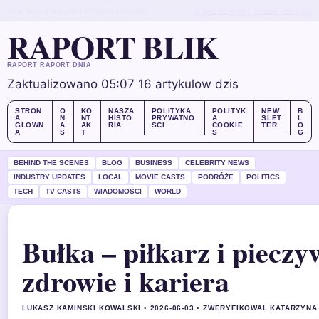
SUN, AUG 9
WYDANIE PORANNE
POLSKI
O NAS
KONTAKT
NASZA HISTORIA
RAPORT BLIK
RAPORT RAPORT DNIA
Zaktualizowano 05:07
16 artykulow dzis
STRON
O
KO
NASZA
POLITYKA
POLITYK
NEW
B
A
N
NT
HISTO
PRYWATNO
A
SLET
L
GLOWN
A
AK
RIA
SCI
COOKIE
TER
O
A
S
T
S
G
BEHIND THE SCENES
BLOG
BUSINESS
CELEBRITY NEWS
INDUSTRY UPDATES
LOCAL
MOVIE CASTS
PODRÓŻE
POLITICS
TECH
TV CASTS
WIADOMOŚCI
WORLD
Bułka – piłkarz i piecz
zdrowie i kariera
LUKASZ KAMINSKI KOWALSKI • 2026-06-03 • ZWERYFIKOWAL KATARZYN