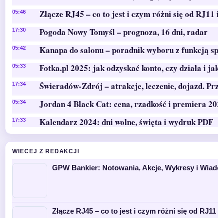
Złącze RJ45 – co to jest i czym różni się od RJ11 
05:46
Pogoda Nowy Tomyśl – prognoza, 16 dni, radar
17:30
Kanapa do salonu – poradnik wyboru z funkcją sp
05:42
Fotka.pl 2025: jak odzyskać konto, czy działa i ja
05:33
Świeradów-Zdrój – atrakcje, leczenie, dojazd. Pr
17:34
Jordan 4 Black Cat: cena, rzadkość i premiera 2
05:34
Kalendarz 2024: dni wolne, święta i wydruk PDF
17:33
WIECEJ Z REDAKCJI
GPW Bankier: Notowania, Akcje, Wykresy i Wia
Złącze RJ45 – co to jest i czym różni się od RJ11 