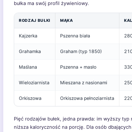
bułka ma swój profil żywieniowy.
RODZAJ BUŁKI
MĄKA
KAL
Kajzerka
Pszenna biała
28
Grahamka
Graham (typ 1850)
21
Maślana
Pszenna + masło
33
Wieloziarnista
Mieszana z nasionami
25
Orkiszowa
Orkiszowa pełnoziarnista
22
Pięć rodzajów bułek, jedna prawda: im wyższy typ m
niższa kaloryczność na porcję. Dla osób dbających 