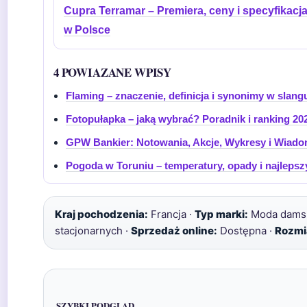
Cupra Terramar – Premiera, ceny i specyfikacj
w Polsce
4 POWIAZANE WPISY
Flaming – znaczenie, definicja i synonimy w slang
Fotopułapka – jaką wybrać? Poradnik i ranking 20
GPW Bankier: Notowania, Akcje, Wykresy i Wiado
Pogoda w Toruniu – temperatury, opady i najlepsz
Kraj pochodzenia:
Francja ·
Typ marki:
Moda dams
stacjonarnych ·
Sprzedaż online:
Dostępna ·
Rozmi
SZYBKI PODGLĄD