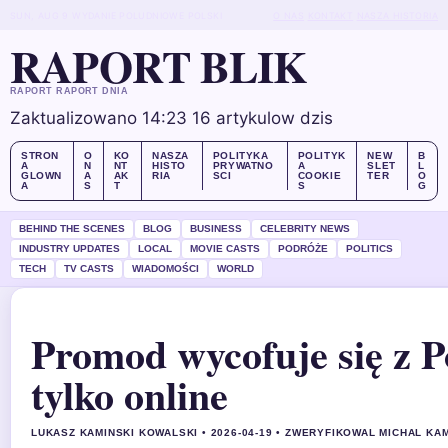
SUN, AUG 9
WYDANIE POLUDNIOWE
POLSKI
O NAS
KONTAKT
NASZA HISTORIA
RAPORT BLIK
RAPORT RAPORT DNIA
Zaktualizowano 14:23
16 artykulow dzis
STRON
O
KO
NASZA
POLITYKA
POLITYK
NEW
B
A
N
NT
HISTO
PRYWATNO
A
SLET
L
GLOWN
A
AK
RIA
SCI
COOKIE
TER
O
A
S
T
S
G
BEHIND THE SCENES
BLOG
BUSINESS
CELEBRITY NEWS
INDUSTRY UPDATES
LOCAL
MOVIE CASTS
PODRÓŻE
POLITICS
TECH
TV CASTS
WIADOMOŚCI
WORLD
Promod wycofuje się z P
tylko online
LUKASZ KAMINSKI KOWALSKI • 2026-04-19 • ZWERYFIKOWAL MICHAL KA