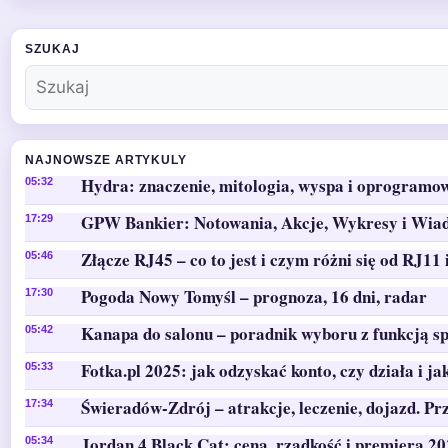
SZUKAJ
NAJNOWSZE ARTYKULY
Hydra: znaczenie, mitologia, wyspa i oprogramo
05:32
GPW Bankier: Notowania, Akcje, Wykresy i Wia
17:29
Złącze RJ45 – co to jest i czym różni się od RJ11 
05:46
Pogoda Nowy Tomyśl – prognoza, 16 dni, radar
17:30
Kanapa do salonu – poradnik wyboru z funkcją sp
05:42
Fotka.pl 2025: jak odzyskać konto, czy działa i ja
05:33
Świeradów-Zdrój – atrakcje, leczenie, dojazd. Pr
17:34
Jordan 4 Black Cat: cena, rzadkość i premiera 2
05:34