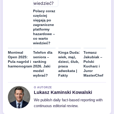
Polacy coraz
częściej
sięgają po
zagraniczne
platformy
hazardowe –
co warto
wiedzieć?
Montreal
Telefon dla
Kinga Duda:
Tomasz
Open 2025:
seniora –
wiek, mąż,
Jakubiak –
Pula nagród i
ranking
dzieci, ślub,
Polski
harmonogram
2026. Jaki
praca
Kucharz i
model
adwokata |
Juror
wybrać?
Fakty
MasterChef
O AUTORZE
Lukasz Kaminski Kowalski
We publish daily fact-based reporting with
continuous editorial review.