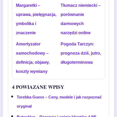
Margaretki –
Tłumacz niemiecki –
uprawa, pielęgnacja,
porównanie
ymbolika i
darmowych
znaczenie
narzędzi online
Amortyzator
Pogoda Tarczyn:
samochodowy –
prognoza dziś, jutro,
definicja, objawy,
długoterminowa
koszty wymiany
4 POWIAZANE WPISY
Torebka Guess – Ceny, modele i jak rozpoznać
oryginał
Butosklep – Recenzja i opinie klientów 4,9/5