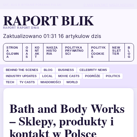
SAT, AUG 8
WYDANIE PORANNE
POLSKI
O NAS
KONTAKT
NASZA HISTORIA
RAPORT BLIK
RAPORT RAPORT DNIA
Zaktualizowano 01:31
16 artykulow dzis
STRON
O
KO
NASZA
POLITYKA
POLITYK
NEW
B
A
N
NT
HISTO
PRYWATNO
A
SLET
L
GLOWN
A
AK
RIA
SCI
COOKIE
TER
O
A
S
T
S
G
BEHIND THE SCENES
BLOG
BUSINESS
CELEBRITY NEWS
INDUSTRY UPDATES
LOCAL
MOVIE CASTS
PODRÓŻE
POLITICS
TECH
TV CASTS
WIADOMOŚCI
WORLD
Bath and Body Works
– Sklepy, produkty i
kontakt w Polsce