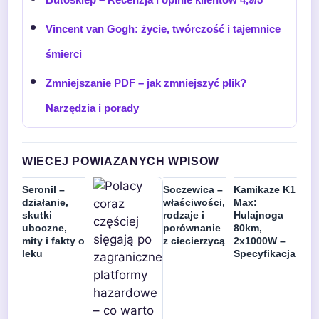
Vincent van Gogh: życie, twórczość i tajemnice
śmierci
Zmniejszanie PDF – jak zmniejszyć plik?
Narzędzia i porady
WIECEJ POWIAZANYCH WPISOW
Seronil –
Soczewica –
Kamikaze K1
działanie,
właściwości,
Max:
skutki
rodzaje i
Hulajnoga
uboczne,
porównanie
80km,
mity i fakty o
z ciecierzycą
2x1000W –
leku
Specyfikacja