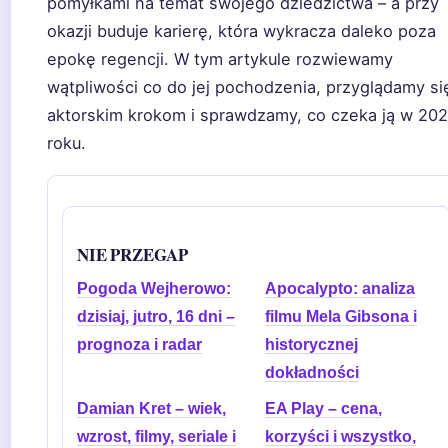
pomyłkami na temat swojego dziedzictwa – a przy
okazji buduje karierę, która wykracza daleko poza
epokę regencji. W tym artykule rozwiewamy
wątpliwości co do jej pochodzenia, przyglądamy si
aktorskim krokom i sprawdzamy, co czeka ją w 20
roku.
NIE PRZEGAP
Pogoda Wejherowo:
Apocalypto: analiza
dzisiaj, jutro, 16 dni –
filmu Mela Gibsona i
prognoza i radar
historycznej
dokładności
Damian Kret – wiek,
EA Play – cena,
wzrost, filmy, seriale i
korzyści i wszystko,