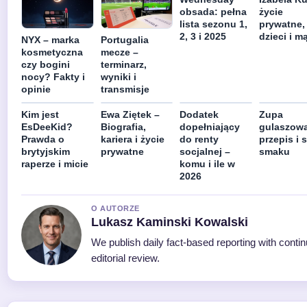
obsada: pełna
życie
lista sezonu 1,
prywatne,
2, 3 i 2025
dzieci i m
NYX – marka
Portugalia
kosmetyczna
mecze –
czy bogini
terminarz,
nocy? Fakty i
wyniki i
opinie
transmisje
Kim jest
Ewa Ziętek –
Dodatek
Zupa
EsDeeKid?
Biografia,
dopełniający
gulaszowa
Prawda o
kariera i życie
do renty
przepis i 
brytyjskim
prywatne
socjalnej –
smaku
raperze i micie
komu i ile w
2026
O AUTORZE
Lukasz Kaminski Kowalski
We publish daily fact-based reporting with conti
editorial review.