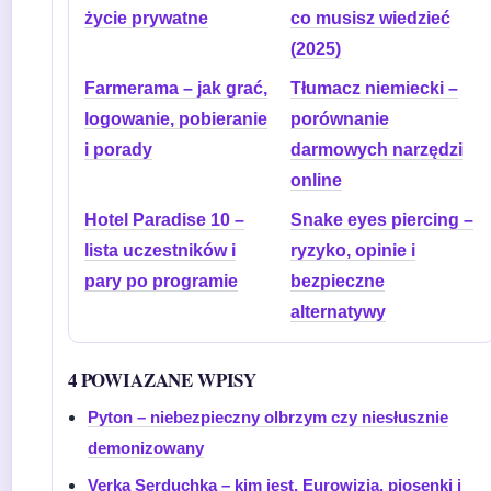
życie prywatne
co musisz wiedzieć
(2025)
Farmerama – jak grać,
Tłumacz niemiecki –
logowanie, pobieranie
porównanie
i porady
darmowych narzędzi
online
Hotel Paradise 10 –
Snake eyes piercing –
lista uczestników i
ryzyko, opinie i
pary po programie
bezpieczne
alternatywy
4 POWIAZANE WPISY
Pyton – niebezpieczny olbrzym czy niesłusznie
demonizowany
Verka Serduchka – kim jest, Eurowizja, piosenki i