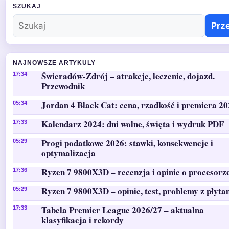
SZUKAJ
Prz
NAJNOWSZE ARTYKULY
Świeradów-Zdrój – atrakcje, leczenie, dojazd.
17:34
Przewodnik
Jordan 4 Black Cat: cena, rzadkość i premiera 2
05:34
Kalendarz 2024: dni wolne, święta i wydruk PDF
17:33
Progi podatkowe 2026: stawki, konsekwencje i
05:29
optymalizacja
Ryzen 7 9800X3D – recenzja i opinie o procesorz
17:36
Ryzen 7 9800X3D – opinie, test, problemy z płyta
05:29
Tabela Premier League 2026/27 – aktualna
17:33
klasyfikacja i rekordy