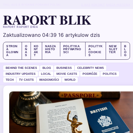
THU, AUG 6
WYDANIE PORANNE
POLSKI
O NAS
KONTAKT
NASZA HISTORIA
RAPORT BLIK
RAPORT RAPORT DNIA
Zaktualizowano 04:39
16 artykulow dzis
STRON
O
KO
NASZA
POLITYKA
POLITYK
NEW
B
A
N
NT
HISTO
PRYWATNO
A
SLET
L
GLOWN
A
AK
RIA
SCI
COOKIE
TER
O
A
S
T
S
G
BEHIND THE SCENES
BLOG
BUSINESS
CELEBRITY NEWS
INDUSTRY UPDATES
LOCAL
MOVIE CASTS
PODRÓŻE
POLITICS
TECH
TV CASTS
WIADOMOŚCI
WORLD