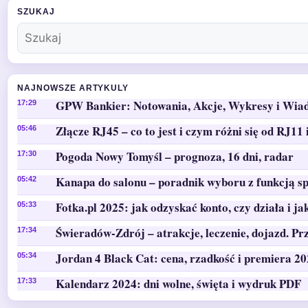
SZUKAJ
NAJNOWSZE ARTYKULY
GPW Bankier: Notowania, Akcje, Wykresy i Wia
17:29
Złącze RJ45 – co to jest i czym różni się od RJ11 
05:46
Pogoda Nowy Tomyśl – prognoza, 16 dni, radar
17:30
Kanapa do salonu – poradnik wyboru z funkcją sp
05:42
Fotka.pl 2025: jak odzyskać konto, czy działa i ja
05:33
Świeradów-Zdrój – atrakcje, leczenie, dojazd. Pr
17:34
Jordan 4 Black Cat: cena, rzadkość i premiera 2
05:34
Kalendarz 2024: dni wolne, święta i wydruk PDF
17:33