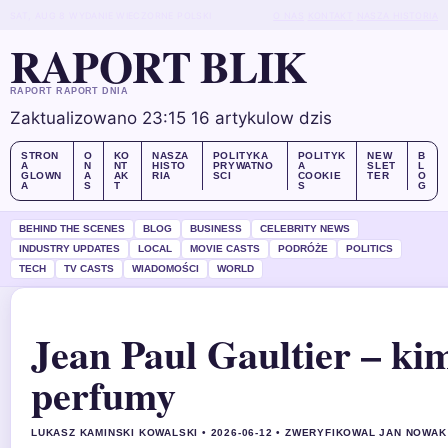
SAT, AUG 8
WYDANIE WIECZORNE
POLSKI
O NAS
KONTAKT
NASZA HISTORIA
RAPORT BLIK
RAPORT RAPORT DNIA
Zaktualizowano 23:15
16 artykulow dzis
STRON
O
KO
NASZA
POLITYKA
POLITYK
NEW
B
A
N
NT
HISTO
PRYWATNO
A
SLET
L
GLOWN
A
AK
RIA
SCI
COOKIE
TER
O
A
S
T
S
G
BEHIND THE SCENES
BLOG
BUSINESS
CELEBRITY NEWS
INDUSTRY UPDATES
LOCAL
MOVIE CASTS
PODRÓŻE
POLITICS
TECH
TV CASTS
WIADOMOŚCI
WORLD
Jean Paul Gaultier – kim
perfumy
LUKASZ KAMINSKI KOWALSKI • 2026-06-12 • ZWERYFIKOWAL JAN NOWAK