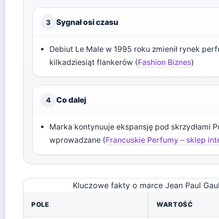
Sygnał osi czasu
3
Debiut Le Male w 1995 roku zmienił rynek pe
kilkadziesiąt flankerów (
Fashion Biznes
)
Co dalej
4
Marka kontynuuje ekspansję pod skrzydłami Pui
wprowadzane (
Francuskie Perfumy – sklep in
Kluczowe fakty o marce Jean Paul Gaul
POLE
WARTOŚĆ