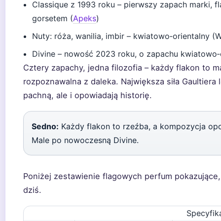
Classique z 1993 roku – pierwszy zapach marki, f
gorsetem (
Apeks
)
Nuty: róża, wanilia, imbir – kwiatowo‑orientalny (
Divine – nowość 2023 roku, o zapachu kwiatow
Cztery zapachy, jedna filozofia – każdy flakon to 
rozpoznawalna z daleka. Największa siła Gaultiera l
pachną, ale i opowiadają historię.
Sedno:
Każdy flakon to rzeźba, a kompozycja opo
Male po nowoczesną Divine.
Poniżej zestawienie flagowych perfum pokazujące,
dziś.
Specyfik