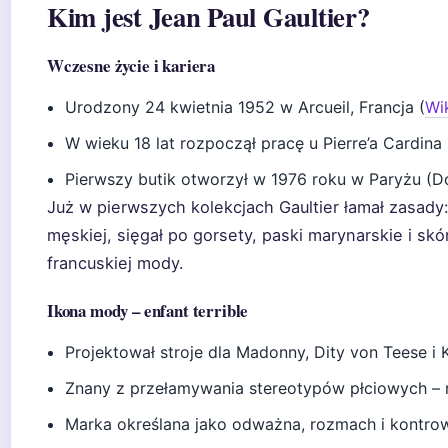
Kim jest Jean Paul Gaultier?
Wczesne życie i kariera
Urodzony 24 kwietnia 1952 w Arcueil, Francja (
Wi
W wieku 18 lat rozpoczął pracę u Pierre’a Cardina 
Pierwszy butik otworzył w 1976 roku w Paryżu (D
Już w pierwszych kolekcjach Gaultier łamał zasady:
męskiej, sięgał po gorsety, paski marynarskie i skó
francuskiej mody.
Ikona mody – enfant terrible
Projektował stroje dla Madonny, Dity von Teese i 
Znany z przełamywania stereotypów płciowych – 
Marka określana jako odważna, rozmach i kontrow