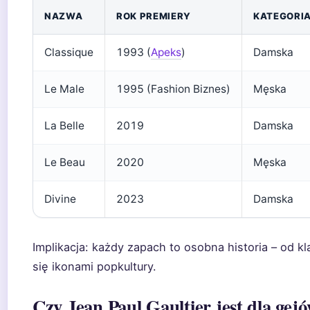
NAZWA
ROK PREMIERY
KATEGORI
Classique
1993 (
Apeks
)
Damska
Le Male
1995 (Fashion Biznes)
Męska
La Belle
2019
Damska
Le Beau
2020
Męska
Divine
2023
Damska
Implikacja: każdy zapach to osobna historia – od kl
się ikonami popkultury.
Czy Jean Paul Gaultier jest dla ge