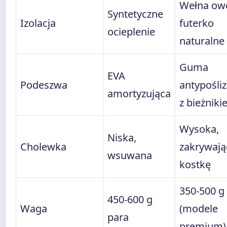
Wełna ow
Syntetyczne
Izolacja
futerko
ocieplenie
naturalne
Guma
EVA
Podeszwa
antypośli
amortyzująca
z bieżnik
Wysoka,
Niska,
Cholewka
zakrywają
wsuwana
kostkę
350-500 g
450-600 g
Waga
(modele
para
premium)