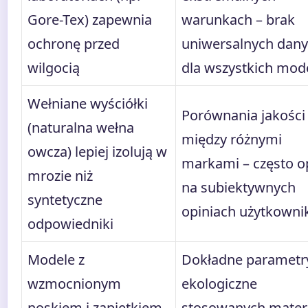
Gore-Tex) zapewnia
warunkach – brak
ochronę przed
uniwersalnych dan
wilgocią
dla wszystkich mode
Wełniane wyściółki
Porównania jakości
(naturalna wełna
między różnymi
owcza) lepiej izolują w
markami – często o
mrozie niż
na subiektywnych
syntetyczne
opiniach użytkown
odpowiedniki
Modele z
Dokładne parametr
wzmocnionym
ekologiczne
noskiem i zapiętkiem
stosowanych mater