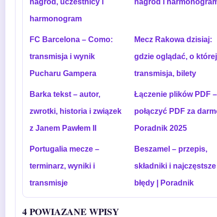
nagród, uczestnicy i
nagród i harmonogra
harmonogram
FC Barcelona – Como:
Mecz Rakowa dzisiaj:
transmisja i wynik
gdzie oglądać, o której
Pucharu Gampera
transmisja, bilety
Barka tekst – autor,
Łączenie plików PDF –
zwrotki, historia i związek
połączyć PDF za dar
z Janem Pawłem II
Poradnik 2025
Portugalia mecze –
Beszamel – przepis,
terminarz, wyniki i
składniki i najczęstsze
transmisje
błędy | Poradnik
4 POWIAZANE WPISY