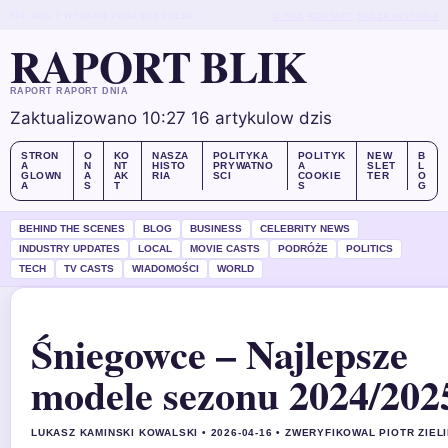
FRI, AUG 7
WYDANIE PORANNE
POLSKI
O NAS
KONTAKT
NASZA HISTORIA
RAPORT BLIK
RAPORT RAPORT DNIA
Zaktualizowano 10:27
16 artykulow dzis
STRON
O
KO
NASZA
POLITYKA
POLITYK
NEW
B
A
N
NT
HISTO
PRYWATNO
A
SLET
L
GLOWN
A
AK
RIA
SCI
COOKIE
TER
O
A
S
T
S
G
BEHIND THE SCENES
BLOG
BUSINESS
CELEBRITY NEWS
INDUSTRY UPDATES
LOCAL
MOVIE CASTS
PODRÓŻE
POLITICS
TECH
TV CASTS
WIADOMOŚCI
WORLD
Śniegowce – Najlepsze
modele sezonu 2024/202
LUKASZ KAMINSKI KOWALSKI • 2026-04-16 • ZWERYFIKOWAL PIOTR ZIEL