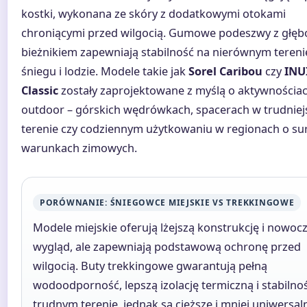
kostki, wykonana ze skóry z dodatkowymi otokami
chroniącymi przed wilgocią. Gumowe podeszwy z głę
bieżnikiem zapewniają stabilność na nierównym tereni
śniegu i lodzie. Modele takie jak
Sorel Caribou
czy
INU
Classic
zostały zaprojektowane z myślą o aktywnościa
outdoor – górskich wędrówkach, spacerach w trudnie
terenie czy codziennym użytkowaniu w regionach o s
warunkach zimowych.
PORÓWNANIE: ŚNIEGOWCE MIEJSKIE VS TREKKINGOWE
Modele miejskie oferują lżejszą konstrukcję i nowoc
wygląd, ale zapewniają podstawową ochronę przed
wilgocią. Buty trekkingowe gwarantują pełną
wodoodporność, lepszą izolację termiczną i stabilno
trudnym terenie, jednak są cięższe i mniej uniwersal