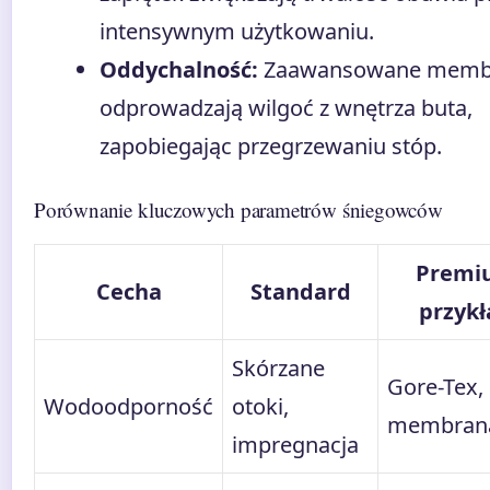
intensywnym użytkowaniu.
Oddychalność:
Zaawansowane memb
odprowadzają wilgoć z wnętrza buta,
zapobiegając przegrzewaniu stóp.
Porównanie kluczowych parametrów śniegowców
Premi
Cecha
Standard
przykł
Skórzane
Gore-Tex,
Wodoodporność
otoki,
membran
impregnacja