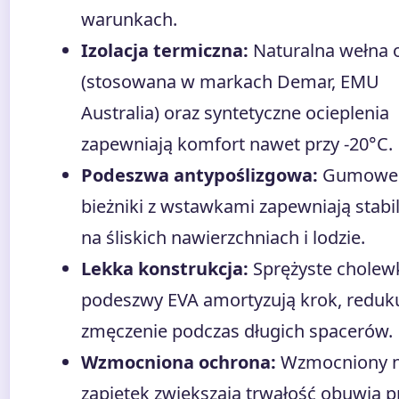
warunkach.
Izolacja termiczna:
Naturalna wełna 
(stosowana w markach Demar, EMU
Australia) oraz syntetyczne ocieplenia
zapewniają komfort nawet przy -20°C.
Podeszwa antypoślizgowa:
Gumowe
bieżniki z wstawkami zapewniają stabi
na śliskich nawierzchniach i lodzie.
Lekka konstrukcja:
Sprężyste cholewk
podeszwy EVA amortyzują krok, reduk
zmęczenie podczas długich spacerów.
Wzmocniona ochrona:
Wzmocniony n
zapiętek zwiększają trwałość obuwia p