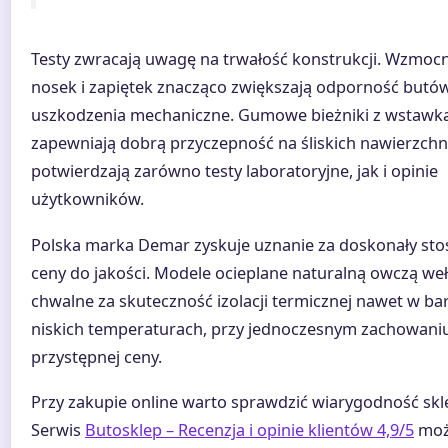
Testy zwracają uwagę na trwałość konstrukcji. Wzmoc
nosek i zapiętek znacząco zwiększają odporność butó
uszkodzenia mechaniczne. Gumowe bieżniki z wstawk
zapewniają dobrą przyczepność na śliskich nawierzchn
potwierdzają zarówno testy laboratoryjne, jak i opinie
użytkowników.
Polska marka Demar zyskuje uznanie za doskonały st
ceny do jakości. Modele ocieplane naturalną owczą we
chwalne za skuteczność izolacji termicznej nawet w ba
niskich temperaturach, przy jednoczesnym zachowani
przystępnej ceny.
Przy zakupie online warto sprawdzić wiarygodność skl
Serwis
Butosklep – Recenzja i opinie klientów 4,9/5
mo