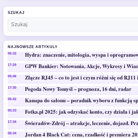
SZUKAJ
NAJNOWSZE ARTYKULY
Hydra: znaczenie, mitologia, wyspa i oprogramo
05:32
GPW Bankier: Notowania, Akcje, Wykresy i Wia
17:29
Złącze RJ45 – co to jest i czym różni się od RJ11 
05:46
Pogoda Nowy Tomyśl – prognoza, 16 dni, radar
17:30
Kanapa do salonu – poradnik wyboru z funkcją sp
05:42
Fotka.pl 2025: jak odzyskać konto, czy działa i ja
05:33
Świeradów-Zdrój – atrakcje, leczenie, dojazd. Pr
17:34
Jordan 4 Black Cat: cena, rzadkość i premiera 2
05:34