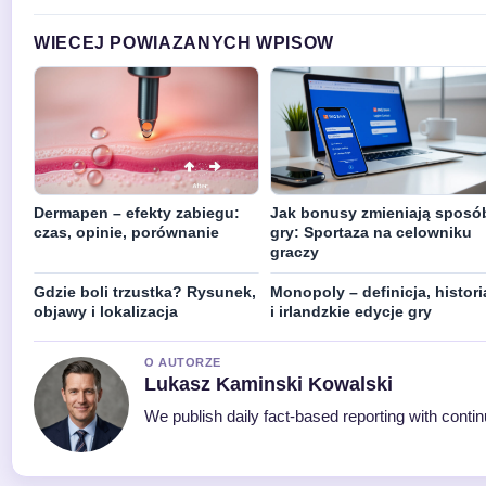
WIECEJ POWIAZANYCH WPISOW
Dermapen – efekty zabiegu:
Jak bonusy zmieniają sposó
czas, opinie, porównanie
gry: Sportaza na celowniku
graczy
Gdzie boli trzustka? Rysunek,
Monopoly – definicja, histori
objawy i lokalizacja
i irlandzkie edycje gry
O AUTORZE
Lukasz Kaminski Kowalski
We publish daily fact-based reporting with contin