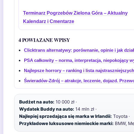
Terminarz Pogrzebów Zielona Góra – Aktualny
Kalendarz i Cmentarze
4 POWIAZANE WPISY
Clicktrans alternatywy: porównanie, opinie i jak dzia
PSA całkowity – norma, interpretacja, niepokojący w
Najlepsze horrory – ranking i lista najstraszniejszyc
Świeradów-Zdrój – atrakcje, leczenie, dojazd. Przew
Budżet na auto:
10 000 zł ·
Wydatek Buddy na auto:
14 mln zł ·
Najlepiej sprzedająca się marka w Irlandii:
Toyota ·
Przykładowe luksusowe niemieckie marki:
BMW, Mer