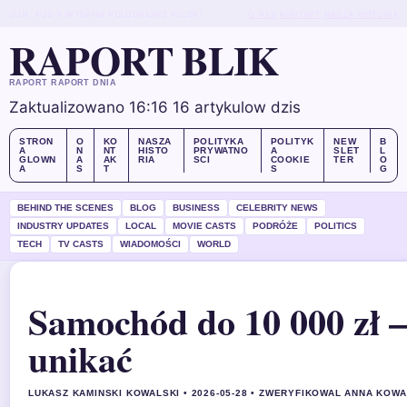
SUN, AUG 9
WYDANIE POLUDNIOWE
POLSKI
O NAS
KONTAKT
NASZA HISTORIA
RAPORT BLIK
RAPORT RAPORT DNIA
Zaktualizowano 16:16
16 artykulow dzis
STRON
O
KO
NASZA
POLITYKA
POLITYK
NEW
B
A
N
NT
HISTO
PRYWATNO
A
SLET
L
GLOWN
A
AK
RIA
SCI
COOKIE
TER
O
A
S
T
S
G
BEHIND THE SCENES
BLOG
BUSINESS
CELEBRITY NEWS
INDUSTRY UPDATES
LOCAL
MOVIE CASTS
PODRÓŻE
POLITICS
TECH
TV CASTS
WIADOMOŚCI
WORLD
Samochód do 10 000 zł –
unikać
LUKASZ KAMINSKI KOWALSKI • 2026-05-28 • ZWERYFIKOWAL ANNA KOW