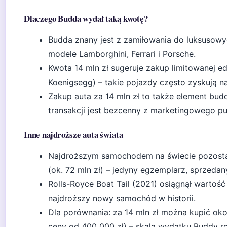
Dlaczego Budda wydał taką kwotę?
Budda znany jest z zamiłowania do luksusowyc
modele Lamborghini, Ferrari i Porsche.
Kwota 14 mln zł sugeruje zakup limitowanej ed
Koenigsegg) – takie pojazdy często zyskują na
Zakup auta za 14 mln zł to także element budo
transakcji jest bezcenny z marketingowego pu
Inne najdroższe auta świata
Najdroższym samochodem na świecie pozostaje
(ok. 72 mln zł) – jedyny egzemplarz, sprzedan
Rolls-Royce Boat Tail (2021) osiągnął wartoś
najdroższy nowy samochód w historii.
Dla porównania: za 14 mln zł można kupić ok
ceny od 400 000 zł) – skala wydatku Buddy ro