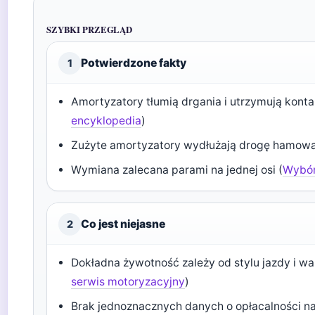
SZYBKI PRZEGLĄD
Potwierdzone fakty
1
Amortyzatory tłumią drgania i utrzymują kontak
encyklopedia
)
Zużyte amortyzatory wydłużają drogę hamowa
Wymiana zalecana parami na jednej osi (
Wybór
Co jest niejasne
2
Dokładna żywotność zależy od stylu jazdy i 
serwis motoryzacyjny
)
Brak jednoznacznych danych o opłacalności n