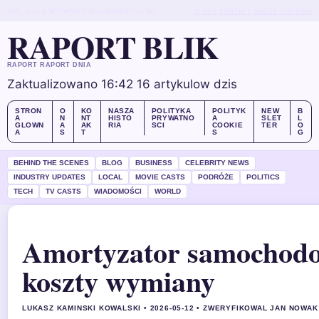
SAT, AUG 8
WYDANIE POLUDNIOWE
POLSKI
O NAS
KONTAKT
NASZA HISTORIA
RAPORT BLIK
RAPORT RAPORT DNIA
Zaktualizowano 16:42
16 artykulow dzis
STRON
O
KO
NASZA
POLITYKA
POLITYK
NEW
B
A
N
NT
HISTO
PRYWATNO
A
SLET
L
GLOWN
A
AK
RIA
SCI
COOKIE
TER
O
A
S
T
S
G
BEHIND THE SCENES
BLOG
BUSINESS
CELEBRITY NEWS
INDUSTRY UPDATES
LOCAL
MOVIE CASTS
PODRÓŻE
POLITICS
TECH
TV CASTS
WIADOMOŚCI
WORLD
Amortyzator samochodow
koszty wymiany
LUKASZ KAMINSKI KOWALSKI • 2026-05-12 • ZWERYFIKOWAL JAN NOWAK