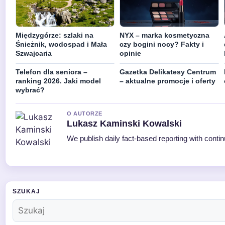
Międzygórze: szlaki na
NYX – marka kosmetyczna
Śnieżnik, wodospad i Mała
czy bogini nocy? Fakty i
Szwajcaria
opinie
Telefon dla seniora –
Gazetka Delikatesy Centrum
ranking 2026. Jaki model
– aktualne promocje i oferty
wybrać?
O AUTORZE
Lukasz Kaminski Kowalski
We publish daily fact-based reporting with contin
SZUKAJ