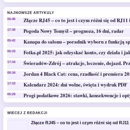
NAJNOWSZE ARTYKULY
Złącze RJ45 – co to jest i czym różni się od RJ11 
05:46
Pogoda Nowy Tomyśl – prognoza, 16 dni, radar
17:30
Kanapa do salonu – poradnik wyboru z funkcją sp
05:42
Fotka.pl 2025: jak odzyskać konto, czy działa i ja
05:33
Świeradów-Zdrój – atrakcje, leczenie, dojazd. Pr
17:34
Jordan 4 Black Cat: cena, rzadkość i premiera 2
05:34
Kalendarz 2024: dni wolne, święta i wydruk PDF
17:33
Progi podatkowe 2026: stawki, konsekwencje i op
05:29
WIECEJ Z REDAKCJI
Złącze RJ45 – co to jest i czym różni się od RJ11 