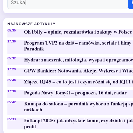
NAJNOWSZE ARTYKULY
Oh Polly – opinie, rozmiarówka i zakupy w Polsce
05:35
Program TVP2 na dziś – ramówka, seriale i filmy 
17:30
Poradnik
Hydra: znaczenie, mitologia, wyspa i oprogramo
05:32
GPW Bankier: Notowania, Akcje, Wykresy i Wia
17:29
Złącze RJ45 – co to jest i czym różni się od RJ11 
05:46
Pogoda Nowy Tomyśl – prognoza, 16 dni, radar
17:30
Kanapa do salonu – poradnik wyboru z funkcją sp
05:42
nóżkach
Fotka.pl 2025: jak odzyskać konto, czy działa i ja
05:33
profil