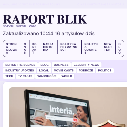
MON, AUG 10
WYDANIE PORANNE
POLSKI
O NAS
KONTAKT
NASZA HISTORIA
RAPORT BLIK
RAPORT RAPORT DNIA
Zaktualizowano 10:44
16 artykulow dzis
STRON
O
KO
NASZA
POLITYKA
POLITYK
NEW
B
A
N
NT
HISTO
PRYWATNO
A
SLET
L
GLOWN
A
AK
RIA
SCI
COOKIE
TER
O
A
S
T
S
G
BEHIND THE SCENES
BLOG
BUSINESS
CELEBRITY NEWS
INDUSTRY UPDATES
LOCAL
MOVIE CASTS
PODRÓŻE
POLITICS
TECH
TV CASTS
WIADOMOŚCI
WORLD