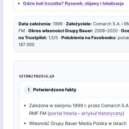
Gdzie boli trzustka? Rysunek, objawy i lokalizacja
Data założenia:
1999 ·
Założyciele:
Comarch S.A. i R
FM ·
Okres własności Grupy Bauer:
2008–2020 ·
Oc
na Trustpilot:
1,5/5 ·
Polubienia na Facebooku:
pona
187 000
SZYBKI PRZEGLĄD
Potwierdzone fakty
1
Założona w sierpniu 1999 r. przez Comarch S.A.
RMF FM (
portal Interia – artykuł historyczny
)
Własność Grupy Bauer Media Polska w latach