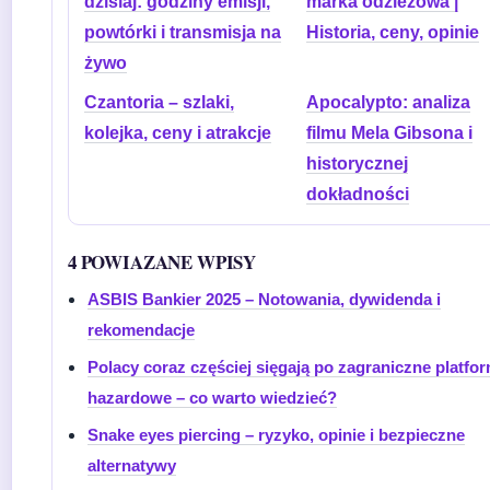
dzisiaj: godziny emisji,
marka odzieżowa |
powtórki i transmisja na
Historia, ceny, opinie
żywo
Czantoria – szlaki,
Apocalypto: analiza
kolejka, ceny i atrakcje
filmu Mela Gibsona i
historycznej
dokładności
4 POWIAZANE WPISY
ASBIS Bankier 2025 – Notowania, dywidenda i
rekomendacje
Polacy coraz częściej sięgają po zagraniczne platfo
hazardowe – co warto wiedzieć?
Snake eyes piercing – ryzyko, opinie i bezpieczne
alternatywy