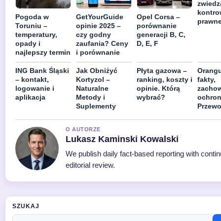
zwiedz
kontro
Pogoda w
GetYourGuide
Opel Corsa –
prawn
Toruniu –
opinie 2025 –
porównanie
temperatury,
czy godny
generacji B, C,
opady i
zaufania? Ceny
D, E, F
najlepszy termin
i porównanie
ING Bank Śląski
Jak Obniżyć
Płyta gazowa –
Orangu
– kontakt,
Kortyzol –
ranking, koszty i
fakty,
logowanie i
Naturalne
opinie. Którą
zachow
aplikacja
Metody i
wybrać?
ochron
Suplementy
Przewo
O AUTORZE
Lukasz Kaminski Kowalski
We publish daily fact-based reporting with conti
editorial review.
SZUKAJ