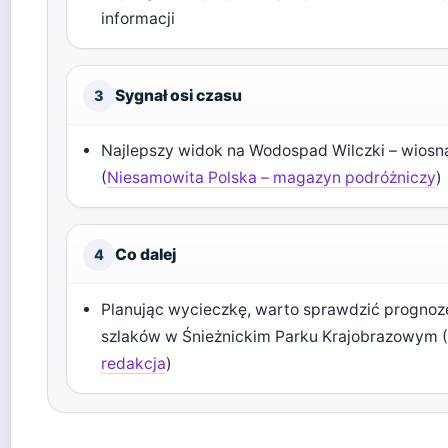
informacji
Sygnał osi czasu
3
Najlepszy widok na Wodospad Wilczki – wiosn
(
Niesamowita Polska – magazyn podróżniczy
)
Co dalej
4
Planując wycieczkę, warto sprawdzić prognoz
szlaków w Śnieżnickim Parku Krajobrazowym 
redakcja
)