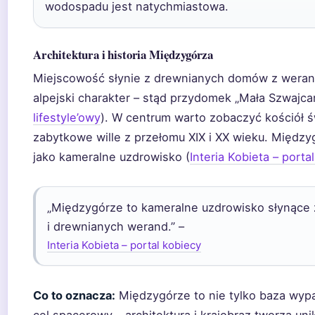
wodospadu jest natychmiastowa.
Architektura i historia Międzygórza
Miejscowość słynie z drewnianych domów z weranda
alpejski charakter – stąd przydomek „Mała Szwajcar
lifestyle’owy
). W centrum warto zobaczyć kościół ś
zabytkowe wille z przełomu XIX i XX wieku. Międ
jako kameralne uzdrowisko (
Interia Kobieta – porta
„Międzygórze to kameralne uzdrowisko słynące z 
i drewnianych werand.” –
Interia Kobieta – portal kobiecy
Co to oznacza:
Międzygórze to nie tylko baza wyp
cel spacerowy – architektura i krajobraz tworzą uni