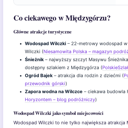
Co ciekawego w Międzygórzu?
Główne atrakcje turystyczne
Wodospad Wilczki
– 22-metrowy wodospad w 
Wilczki (
Niesamowita Polska – magazyn podró
Śnieżnik
– najwyższy szczyt Masywu Śnieżnika 
dostępny szlakiem z Międzygórza (
PolskieSzla
Ogród Bajek
– atrakcja dla rodzin z dziećmi (
Po
przewodnik górski
)
Zapora wodna na Wilczce
– ciekawa budowla h
Horyzontem – blog podróżniczy
)
Wodospad Wilczki jako symbol miejscowości
Wodospad Wilczki to nie tylko największa atrakcja 