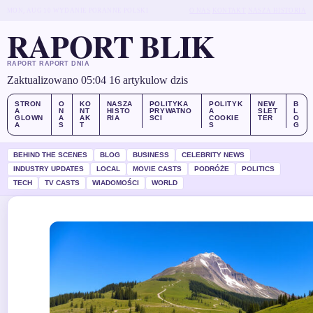
MON, AUG 10
WYDANIE PORANNE
POLSKI
O NAS
KONTAKT
NASZA HISTORIA
RAPORT BLIK
RAPORT RAPORT DNIA
Zaktualizowano 05:04
16 artykulow dzis
STRON
O
KO
NASZA
POLITYKA
POLITYK
NEW
B
A
N
NT
HISTO
PRYWATNO
A
SLET
L
GLOWN
A
AK
RIA
SCI
COOKIE
TER
O
A
S
T
S
G
BEHIND THE SCENES
BLOG
BUSINESS
CELEBRITY NEWS
INDUSTRY UPDATES
LOCAL
MOVIE CASTS
PODRÓŻE
POLITICS
TECH
TV CASTS
WIADOMOŚCI
WORLD