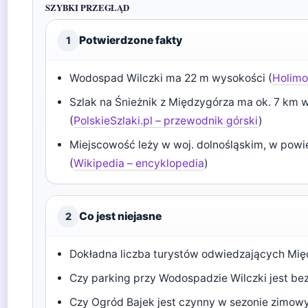
SZYBKI PRZEGLĄD
Potwierdzone fakty
1
Wodospad Wilczki ma 22 m wysokości (
Holimo
Szlak na Śnieżnik z Międzygórza ma ok. 7 km w
(
PolskieSzlaki.pl – przewodnik górski
)
Miejscowość leży w woj. dolnośląskim, w powi
(
Wikipedia – encyklopedia
)
Co jest niejasne
2
Dokładna liczba turystów odwiedzających Mię
Czy parking przy Wodospadzie Wilczki jest b
Czy Ogród Bajek jest czynny w sezonie zimowy