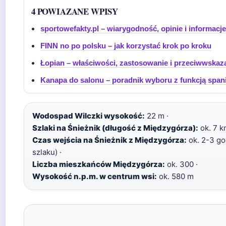
4 POWIAZANE WPISY
sportowefakty.pl – wiarygodność, opinie i informacje
FINN no po polsku – jak korzystać krok po kroku
Łopian – właściwości, zastosowanie i przeciwwskaz
Kanapa do salonu – poradnik wyboru z funkcją spani
Wodospad Wilczki wysokość:
22 m ·
Szlaki na Śnieżnik (długość z Międzygórza):
ok. 7 k
Czas wejścia na Śnieżnik z Międzygórza:
ok. 2-3 go
szlaku) ·
Liczba mieszkańców Międzygórza:
ok. 300 ·
Wysokość n.p.m. w centrum wsi:
ok. 580 m