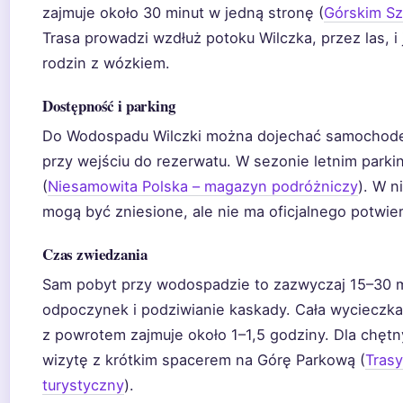
zajmuje około 30 minut w jedną stronę (
Górskim Sz
Trasa prowadzi wzdłuż potoku Wilczka, przez las, i j
rodzin z wózkiem.
Dostępność i parking
Do Wodospadu Wilczki można dojechać samochodem
przy wejściu do rezerwatu. W sezonie letnim parkin
(
Niesamowita Polska – magazyn podróżniczy
). W n
mogą być zniesione, ale nie ma oficjalnego potwierd
Czas zwiedzania
Sam pobyt przy wodospadzie to zazwyczaj 15–30 mi
odpoczynek i podziwianie kaskady. Cała wycieczka
z powrotem zajmuje około 1–1,5 godziny. Dla chęt
wizytę z krótkim spacerem na Górę Parkową (
Trasy
turystyczny
).