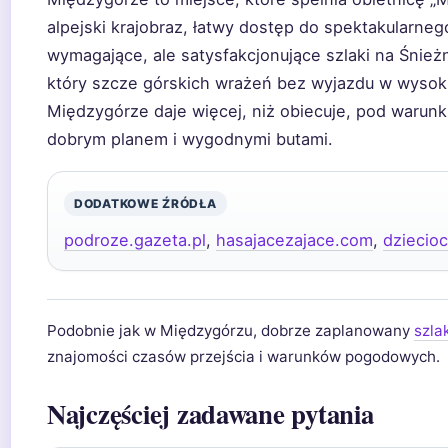
alpejski krajobraz, łatwy dostęp do spektakularne
wymagające, ale satysfakcjonujące szlaki na Śnieżni
który szcze górskich wrażeń bez wyjazdu w wysokie
Międzygórze daje więcej, niż obiecuje, pod warunk
dobrym planem i wygodnymi butami.
DODATKOWE ŹRÓDŁA
podroze.gazeta.pl
,
hasajacezajace.com
,
dziecioc
Podobnie jak w Międzygórzu, dobrze zaplanowany
szla
znajomości czasów przejścia i warunków pogodowych.
Najczęściej zadawane pytania