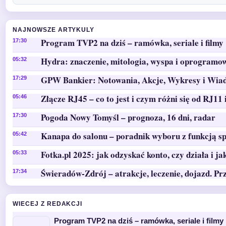
NAJNOWSZE ARTYKULY
Program TVP2 na dziś – ramówka, seriale i filmy 
17:30
Hydra: znaczenie, mitologia, wyspa i oprogramo
05:32
GPW Bankier: Notowania, Akcje, Wykresy i Wia
17:29
Złącze RJ45 – co to jest i czym różni się od RJ11 
05:46
Pogoda Nowy Tomyśl – prognoza, 16 dni, radar
17:30
Kanapa do salonu – poradnik wyboru z funkcją sp
05:42
Fotka.pl 2025: jak odzyskać konto, czy działa i ja
05:33
Świeradów-Zdrój – atrakcje, leczenie, dojazd. Pr
17:34
WIECEJ Z REDAKCJI
Program TVP2 na dziś – ramówka, seriale i filmy 