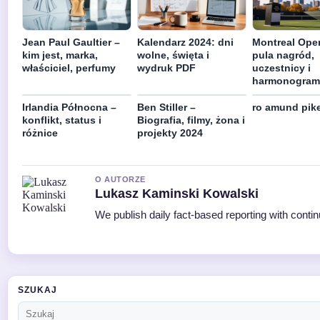
Jean Paul Gaultier –
Kalendarz 2024: dni
Montreal Ope
kim jest, marka,
wolne, święta i
pula nagród,
właściciel, perfumy
wydruk PDF
uczestnicy i
harmonogram
Irlandia Północna –
Ben Stiller –
ro amund pik
konflikt, status i
Biografia, filmy, żona i
różnice
projekty 2024
O AUTORZE
Lukasz Kaminski Kowalski
We publish daily fact-based reporting with contin
SZUKAJ