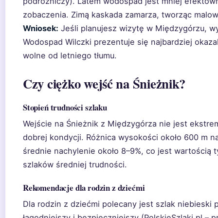
podróżniczy). Latem wodospad jest mniej efektown
zobaczenia. Zimą kaskada zamarza, tworząc malow
Wniosek:
Jeśli planujesz wizytę w Międzygórzu, w
Wodospad Wilczki prezentuje się najbardziej okazal
wolne od letniego tłumu.
Czy ciężko wejść na Śnieżnik?
Stopień trudności szlaku
Wejście na Śnieżnik z Międzygórza nie jest ekstre
dobrej kondycji. Różnica wysokości około 600 m n
średnie nachylenie około 8–9%, co jest wartością 
szlaków średniej trudności.
Rekomendacje dla rodzin z dziećmi
Dla rodzin z dziećmi polecany jest szlak niebieski p
łagodniejszy i bezpieczniejszy (PolskieSzlaki.pl – 