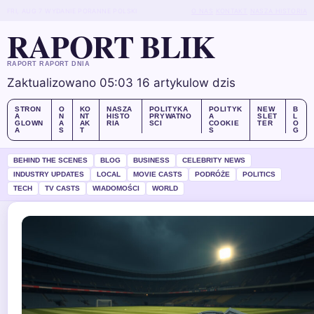
FRI, AUG 7
WYDANIE PORANNE
POLSKI
O NAS
KONTAKT
NASZA HISTORIA
RAPORT BLIK
RAPORT RAPORT DNIA
Zaktualizowano 05:03
16 artykulow dzis
STRON
O
KO
NASZA
POLITYKA
POLITYK
NEW
B
A
N
NT
HISTO
PRYWATNO
A
SLET
L
GLOWN
A
AK
RIA
SCI
COOKIE
TER
O
A
S
T
S
G
BEHIND THE SCENES
BLOG
BUSINESS
CELEBRITY NEWS
INDUSTRY UPDATES
LOCAL
MOVIE CASTS
PODRÓŻE
POLITICS
TECH
TV CASTS
WIADOMOŚCI
WORLD