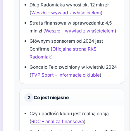
Dług Radomiaka wynosi ok. 12 mln zł
(
Weszło – wywiad z właścicielem
)
Strata finansowa w sprawozdaniu: 4,5
mln zł (
Weszło – wywiad z właścicielem
)
Głównym sponsorem od 2024 jest
Confirme (
Oficjalna strona RKS
Radomiak
)
Goncalo Feio zwolniony w kwietniu 2024
(
TVP Sport – informacje o klubie
)
Co jest niejasne
2
Czy upadłość klubu jest realną opcją
(
RDC – analiza finansowa
)