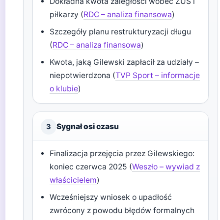
Dokładna kwota zaległości wobec ZUS i
piłkarzy (
RDC – analiza finansowa
)
Szczegóły planu restrukturyzacji długu
(
RDC – analiza finansowa
)
Kwota, jaką Gilewski zapłacił za udziały –
niepotwierdzona (
TVP Sport – informacje
o klubie
)
Sygnał osi czasu
3
Finalizacja przejęcia przez Gilewskiego:
koniec czerwca 2025 (
Weszło – wywiad z
właścicielem
)
Wcześniejszy wniosek o upadłość
zwrócony z powodu błędów formalnych