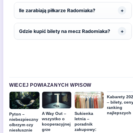
Ile zarabiają piłkarze Radomiaka?
Gdzie kupić bilety na mecz Radomiaka?
WIECEJ POWIAZANYCH WPISOW
Kabarety 20
– bilety, ceny
ranking
najlepszych
A Way Out –
Sukienka
Pyton –
wszystko o
letnia –
niebezpieczny
kooperacyjnej
poradnik
olbrzym czy
grze
zakupowy:
niesłusznie