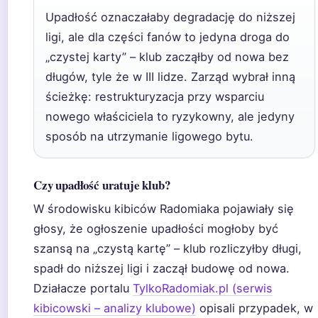
Upadłość oznaczałaby degradację do niższej
ligi, ale dla części fanów to jedyna droga do
„czystej karty” – klub zacząłby od nowa bez
długów, tyle że w III lidze. Zarząd wybrał inną
ścieżkę: restrukturyzacja przy wsparciu
nowego właściciela to ryzykowny, ale jedyny
sposób na utrzymanie ligowego bytu.
Czy upadłość uratuje klub?
W środowisku kibiców Radomiaka pojawiały się
głosy, że ogłoszenie upadłości mogłoby być
szansą na „czystą kartę” – klub rozliczyłby długi,
spadł do niższej ligi i zaczął budowę od nowa.
Działacze portalu
TylkoRadomiak.pl (serwis
kibicowski – analizy klubowe)
opisali przypadek, w