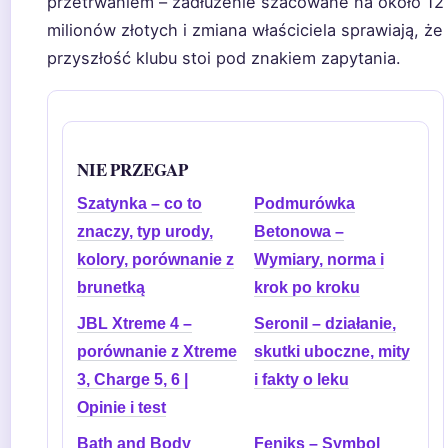
przetrwaniem – zadłużenie szacowane na około 12
milionów złotych i zmiana właściciela sprawiają, że
przyszłość klubu stoi pod znakiem zapytania.
NIE PRZEGAP
Szatynka – co to
Podmurówka
znaczy, typ urody,
Betonowa –
kolory, porównanie z
Wymiary, norma i
brunetką
krok po kroku
JBL Xtreme 4 –
Seronil – działanie,
porównanie z Xtreme
skutki uboczne, mity
3, Charge 5, 6 |
i fakty o leku
Opinie i test
Bath and Body
Feniks – Symbol