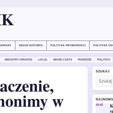
IK
KONTAKT
NASZA HISTORIA
POLITYKA PRYWATNOSCI
POLITYKA CO
INDUSTRY UPDATES
LOCAL
MOVIE CASTS
PODRÓŻE
POLITICS
SZUKAJ
aczenie,
synonimy w
NAJNOWS
K
05:42
s