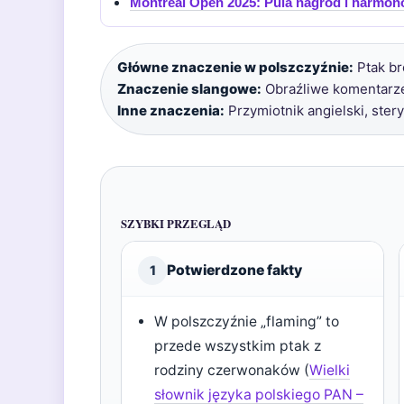
Montreal Open 2025: Pula nagród i harmo
Główne znaczenie w polszczyźnie:
Ptak br
Znaczenie slangowe:
Obraźliwe komentarze 
Inne znaczenia:
Przymiotnik angielski, stery
SZYBKI PRZEGLĄD
Potwierdzone fakty
1
W polszczyźnie „flaming” to
przede wszystkim ptak z
rodziny czerwonaków (
Wielki
słownik języka polskiego PAN –