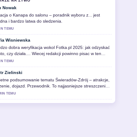
ARZE NA ZYWO
n Nowak
acja o Kanapa do salonu – poradnik wyboru z... jest
idna i bardzo latwa do sledzenia.
IN TEMU
fia Wisniewska
dzo dobra weryfikacja wokol Fotka.pl 2025: jak odzyskać
to, czy działa.... Wiecej redakcji powinno pisac w ten
osob.
IN TEMU
tr Zielinski
ietne podsumowanie tematu Świeradów-Zdrój – atrakcje,
zenie, dojazd. Przewodnik. To najjasniejsze streszczenie,
ie dzis widzialem.
MIN TEMU