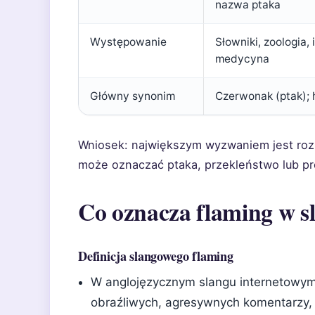
nazwa ptaka
Występowanie
Słowniki, zoologia,
medycyna
Główny synonim
Czerwonak (ptak); h
Wniosek: największym wyzwaniem jest roz
może oznaczać ptaka, przekleństwo lub p
Co oznacza flaming w s
Definicja slangowego flaming
W anglojęzycznym slangu internetowym 
obraźliwych, agresywnych komentarzy,