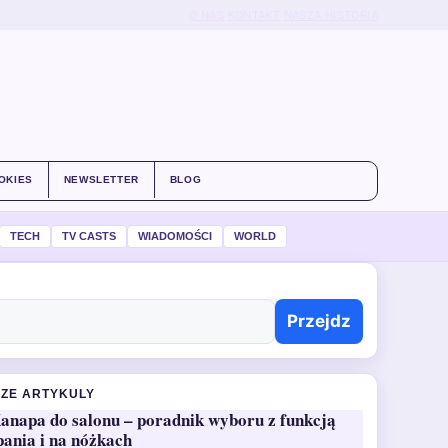
O NAS
KONTAKT
NASZA HISTORIA
OKIES
NEWSLETTER
BLOG
TECH
TV CASTS
WIADOMOŚCI
WORLD
Przejdz
ZE ARTYKULY
anapa do salonu – poradnik wyboru z funkcją
pania i na nóżkach