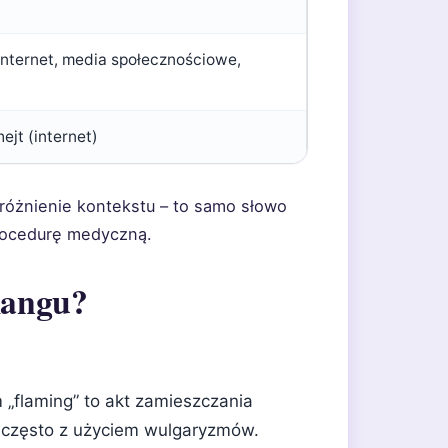
 internet, media społecznościowe,
ejt (internet)
różnienie kontekstu – to samo słowo
rocedurę medyczną.
langu?
„flaming” to akt zamieszczania
 często z użyciem wulgaryzmów.