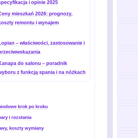
specyfikacja i opinie 2025
Ceny mieszkań 2026: prognozy,
koszty remontu i wynajem
Łopian – właściwości, zastosowanie i
przeciwwskazania
Kanapa do salonu – poradnik
wyboru z funkcją spania i na nóżkach
miodowe krok po kroku
pary i rozstania
awy, koszty wymiany