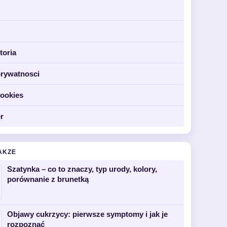
toria
prywatnosci
cookies
r
AKZE
Szatynka – co to znaczy, typ urody, kolory,
porównanie z brunetką
Objawy cukrzycy: pierwsze symptomy i jak je
rozpoznać