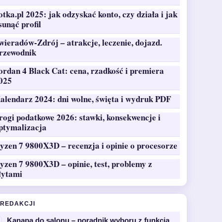
otka.pl 2025: jak odzyskać konto, czy działa i jak
sunąć profil
wieradów-Zdrój – atrakcje, leczenie, dojazd.
rzewodnik
ordan 4 Black Cat: cena, rzadkość i premiera
025
alendarz 2024: dni wolne, święta i wydruk PDF
rogi podatkowe 2026: stawki, konsekwencje i
ptymalizacja
yzen 7 9800X3D – recenzja i opinie o procesorze
yzen 7 9800X3D – opinie, test, problemy z
łytami
 REDAKCJI
Kanapa do salonu – poradnik wyboru z funkcją