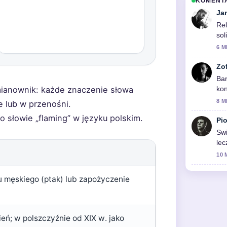
KOMENT
Ja
Rel
sol
6 M
Zo
Bar
mianownik: każde znaczenie słowa
kon
sp
8 M
e lub w przenośni.
 słowie „flaming” w języku polskim.
Pio
Sw
lec
jak
10 
 męskiego (ptak) lub zapożyczenie
ień; w polszczyźnie od XIX w. jako