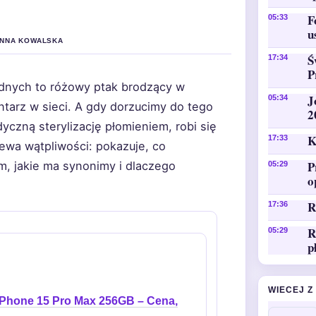
F
05:33
u
 ANNA KOWALSKA
Ś
17:34
P
 jednych to różowy ptak brodzący w
J
05:34
ntarz w sieci. A gdy dorzucimy do tego
2
yczną sterylizację płomieniem, robi się
K
17:33
ewa wątpliwości: pokazuje, co
P
im, jakie ma synonimy i dlaczego
05:29
o
R
17:36
R
05:29
p
WIECEJ Z
iPhone 15 Pro Max 256GB – Cena,