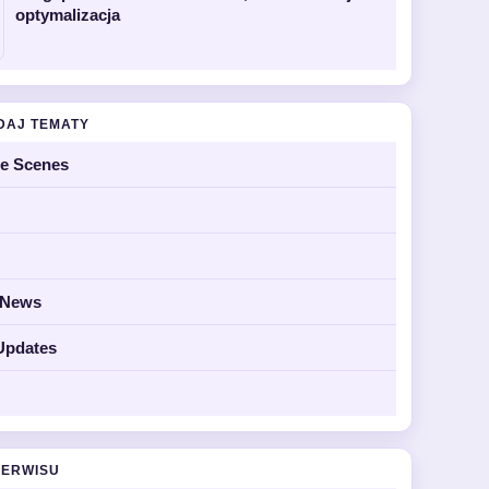
optymalizacja
DAJ TEMATY
he Scenes
y News
Updates
SERWISU