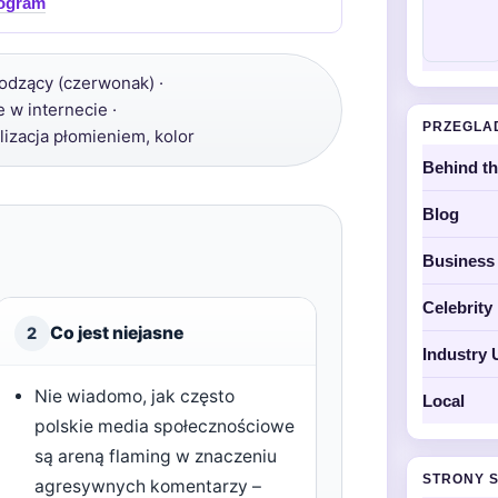
nogram
odzący (czerwonak) ·
w internecie ·
PRZEGLA
lizacja płomieniem, kolor
Behind t
Blog
Business
Celebrit
Co jest niejasne
2
Industry 
Nie wiadomo, jak często
Local
polskie media społecznościowe
są areną flaming w znaczeniu
STRONY 
agresywnych komentarzy –