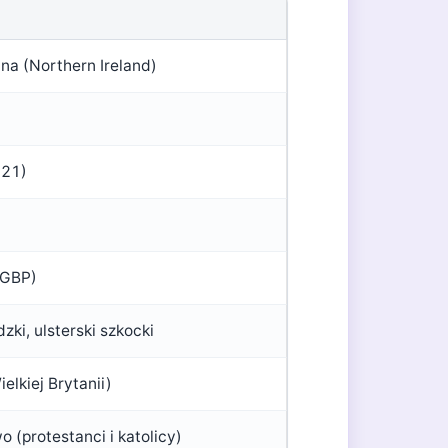
cna (Northern Ireland)
021)
 (GBP)
dzki, ulsterski szkocki
Wielkiej Brytanii)
o (protestanci i katolicy)