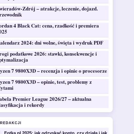
wieradów-Zdrój – atrakcje, leczenie, dojazd.
rzewodnik
ordan 4 Black Cat: cena, rzadkość i premiera
025
alendarz 2024: dni wolne, święta i wydruk PDF
rogi podatkowe 2026: stawki, konsekwencje i
ptymalizacja
yzen 7 9800X3D – recenzja i opinie o procesorze
yzen 7 9800X3D – opinie, test, problemy z
łytami
abela Premier League 2026/27 – aktualna
lasyfikacja i rekordy
 REDAKCJI
Fotka.pl 2025: jak odzyskać konto, czy działa i jak