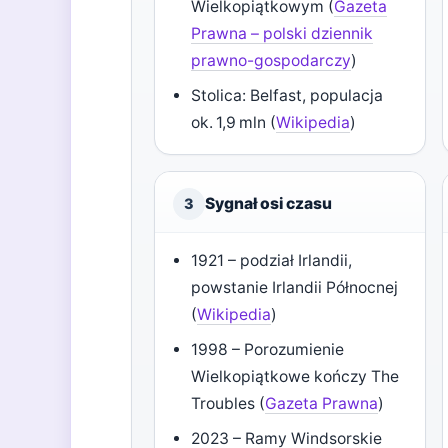
Wielkopiątkowym (
Gazeta
Prawna – polski dziennik
prawno-gospodarczy
)
Stolica: Belfast, populacja
ok. 1,9 mln (
Wikipedia
)
Sygnał osi czasu
3
1921 – podział Irlandii,
powstanie Irlandii Północnej
(
Wikipedia
)
1998 – Porozumienie
Wielkopiątkowe kończy The
Troubles (
Gazeta Prawna
)
2023 – Ramy Windsorskie