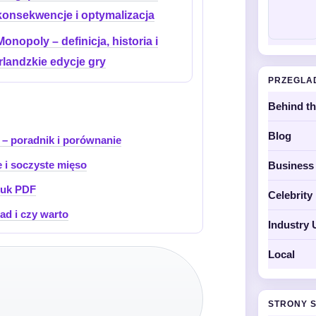
konsekwencje i optymalizacja
Monopoly – definicja, historia i
irlandzkie edycje gry
PRZEGLA
Behind t
Blog
– poradnik i porównanie
e i soczyste mięso
Business
druk PDF
Celebrit
ład i czy warto
Industry 
Local
STRONY 