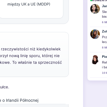
KOMENT
między UK a UE (MDDP)
Ja
Sle
bie
6 M
Zo
Prz
lec
akt
8 M
j rzeczywistości niż kiedykolwiek
rzył nową linię sporu, której nie
Pio
tkowe. To właśnie ta sprzeczność
Rel
i b
10 
ułce.
o Irlandii Północnej