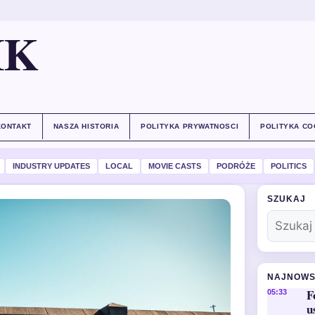
IK
KONTAKT
NASZA HISTORIA
POLITYKA PRYWATNOSCI
POLITYKA CO
INDUSTRY UPDATES
LOCAL
MOVIE CASTS
PODRÓŻE
POLITICS
SZUKAJ
NAJNOWS
F
05:33
u