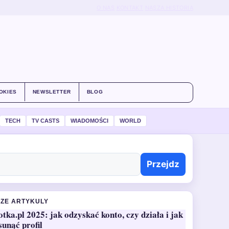
O NAS
KONTAKT
NASZA HISTORIA
OKIES
NEWSLETTER
BLOG
TECH
TV CASTS
WIADOMOŚCI
WORLD
Przejdz
ZE ARTYKULY
otka.pl 2025: jak odzyskać konto, czy działa i jak
sunąć profil