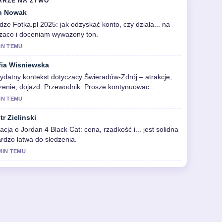
ARZE NA ZYWO
n Nowak
dze Fotka.pl 2025: jak odzyskać konto, czy działa... na
zaco i doceniam wywazony ton.
IN TEMU
fia Wisniewska
ydatny kontekst dotyczacy Świeradów-Zdrój – atrakcje,
zenie, dojazd. Przewodnik. Prosze kontynuowac
ualizacje na zywo.
IN TEMU
tr Zielinski
acja o Jordan 4 Black Cat: cena, rzadkość i... jest solidna
ardzo latwa do sledzenia.
MIN TEMU