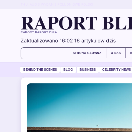
THU, AUG 6
WYDANIE POLUDNIOWE
POLSKI
RAPORT BL
RAPORT RAPORT DNIA
Zaktualizowano 16:02
16 artykulow dzis
STRONA GLOWNA
O NAS
BEHIND THE SCENES
BLOG
BUSINESS
CELEBRITY NEWS