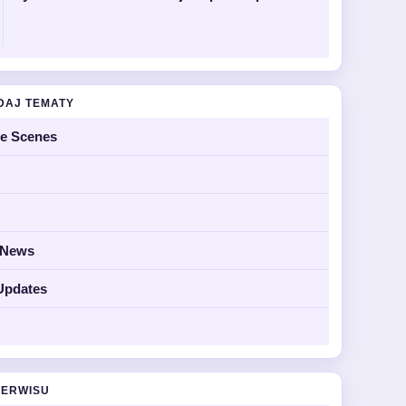
DAJ TEMATY
he Scenes
y News
Updates
SERWISU