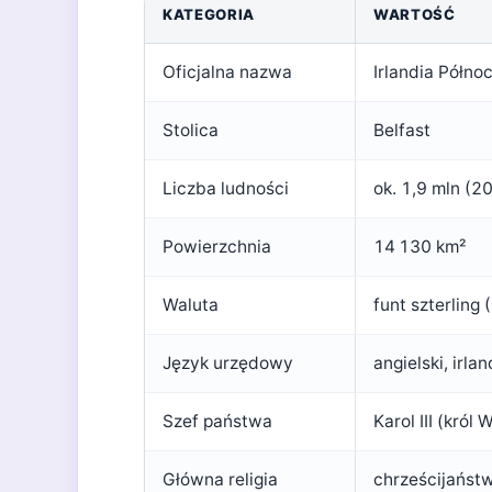
KATEGORIA
WARTOŚĆ
Oficjalna nazwa
Irlandia Półno
Stolica
Belfast
Liczba ludności
ok. 1,9 mln (2
Powierzchnia
14 130 km²
Waluta
funt szterling
Język urzędowy
angielski, irlan
Szef państwa
Karol III (król 
Główna religia
chrześcijaństw