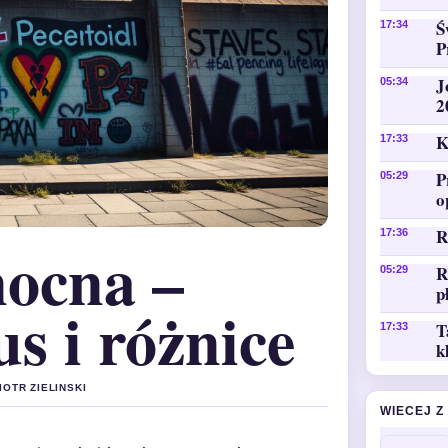
Ś
17:34
P
J
05:34
2
K
17:33
P
05:29
o
R
17:36
nocna –
R
05:29
p
us i różnice
T
17:33
k
IOTR ZIELINSKI
WIECEJ Z