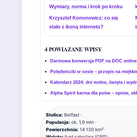
Wymiary, norma i krok po kroku
Krzysztof Kononowicz: co się
stało z ikoną internetu?
4 POWIAZANE WPISY
Darmowa konwersja PDF na DOC online 
Polędwiczki w sosie – przepis na miękki
Kalendarz 2024: dni wolne, święta i wy
Alpha Spirit karma dla psów – opinie, sk
Stolica:
Belfast ·
Populacja:
ok. 1,9 mln ·
Powierzchnia:
14 130 km² ·
Waluta:
funt szterling (GBP) ·