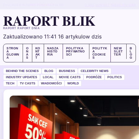
THU, AUG 6
WYDANIE PORANNE
POLSKI
O NAS
KONTAKT
NASZA HISTORIA
RAPORT BLIK
RAPORT RAPORT DNIA
Zaktualizowano 11:41
16 artykulow dzis
STRON
O
KO
NASZA
POLITYKA
POLITYK
NEW
B
A
N
NT
HISTO
PRYWATNO
A
SLET
L
GLOWN
A
AK
RIA
SCI
COOKIE
TER
O
A
S
T
S
G
BEHIND THE SCENES
BLOG
BUSINESS
CELEBRITY NEWS
INDUSTRY UPDATES
LOCAL
MOVIE CASTS
PODRÓŻE
POLITICS
TECH
TV CASTS
WIADOMOŚCI
WORLD