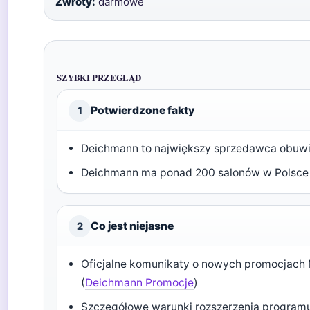
Zwroty:
darmowe
SZYBKI PRZEGLĄD
Potwierdzone fakty
1
Deichmann to największy sprzedawca obuwi
Deichmann ma ponad 200 salonów w Polsce
Co jest niejasne
2
Oficjalne komunikaty o nowych promocjach 
(
Deichmann Promocje
)
Szczegółowe warunki rozszerzenia programu