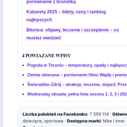
porównanie z brunetką
Kabarety 2025 – bilety, ceny i ranking
najlepszych
Błonica: objawy, leczenie i szczepienie – co
musisz wiedzieć
4 POWIAZANE WPISY
Pogoda w Toruniu – temperatury, opady i najlepsz
Ziemia obiecana – porównanie filmu Wajdy i powi
Świeradów-Zdrój – atrakcje, leczenie, dojazd. Prz
Wednesday obsada: pełna lista sezonu 1, 2, 3 i 202
Liczba polubień na Facebooku:
7 559 114 ·
Główne
dziecięce, sportowe ·
Dostępne marki:
Nike i inne 