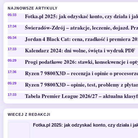
NAJNOWSZE ARTYKULY
Fotka.pl 2025: jak odzyskać konto, czy działa i ja
05:33
Świeradów-Zdrój – atrakcje, leczenie, dojazd. Pr
17:34
Jordan 4 Black Cat: cena, rzadkość i premiera 2
05:34
Kalendarz 2024: dni wolne, święta i wydruk PDF
17:33
Progi podatkowe 2026: stawki, konsekwencje i op
05:29
Ryzen 7 9800X3D – recenzja i opinie o procesorz
17:36
Ryzen 7 9800X3D – opinie, test, problemy z płyta
05:29
Tabela Premier League 2026/27 – aktualna klasyf
17:33
WIECEJ Z REDAKCJI
Fotka.pl 2025: jak odzyskać konto, czy działa i ja