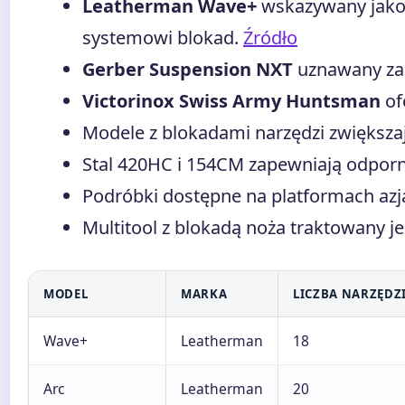
Leatherman Wave+
wskazywany jako 
systemowi blokad.
Źródło
Gerber Suspension NXT
uznawany za 
Victorinox Swiss Army Huntsman
of
Modele z blokadami narzędzi zwiększa
Stal 420HC i 154CM zapewniają odporno
Podróbki dostępne na platformach azjat
Multitool z blokadą noża traktowany je
MODEL
MARKA
LICZBA NARZĘDZ
Wave+
Leatherman
18
Arc
Leatherman
20