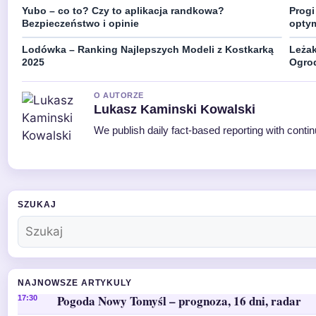
Yubo – co to? Czy to aplikacja randkowa?
Progi
Bezpieczeństwo i opinie
optym
Lodówka – Ranking Najlepszych Modeli z Kostkarką
Leża
2025
Ogro
O AUTORZE
Lukasz Kaminski Kowalski
We publish daily fact-based reporting with contin
SZUKAJ
NAJNOWSZE ARTYKULY
Pogoda Nowy Tomyśl – prognoza, 16 dni, radar
17:30