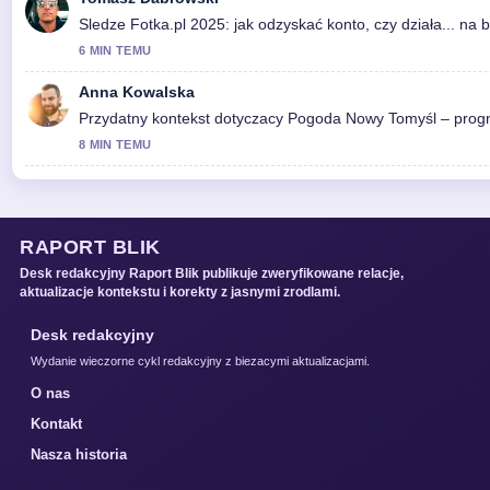
Sledze Fotka.pl 2025: jak odzyskać konto, czy działa... na
6 MIN TEMU
Anna Kowalska
Przydatny kontekst dotyczacy Pogoda Nowy Tomyśl – progno
8 MIN TEMU
RAPORT BLIK
Desk redakcyjny Raport Blik publikuje zweryfikowane relacje,
aktualizacje kontekstu i korekty z jasnymi zrodlami.
Desk redakcyjny
Wydanie wieczorne cykl redakcyjny z biezacymi aktualizacjami.
O nas
Kontakt
Nasza historia