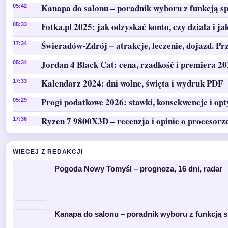
Kanapa do salonu – poradnik wyboru z funkcją sp
05:42
Fotka.pl 2025: jak odzyskać konto, czy działa i ja
05:33
Świeradów-Zdrój – atrakcje, leczenie, dojazd. Pr
17:34
Jordan 4 Black Cat: cena, rzadkość i premiera 2
05:34
Kalendarz 2024: dni wolne, święta i wydruk PDF
17:33
Progi podatkowe 2026: stawki, konsekwencje i op
05:29
Ryzen 7 9800X3D – recenzja i opinie o procesorz
17:36
WIECEJ Z REDAKCJI
Pogoda Nowy Tomyśl – prognoza, 16 dni, radar
Kanapa do salonu – poradnik wyboru z funkcją s