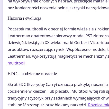
na wykonywanie drobnych napraw, przecięcie materiał
bez konieczności noszenia pełnej skrzynki narzędziowe
Historia i ewolucja
Początek multitooli w obecnej formie wiąże się z roki
Leatherman opatentował pierwszy model PST zintegro
dziewięćdziesiątych XX wieku marki Gerber i Victorinox
produktów, rozszerzając rynek. Współczesne modele, ta
Leatherman, wykorzystują magnetyczne mechanizmy 
multitooli
EDC – codzienne noszenie
Skrót EDC (Everyday Carry) oznacza praktykę noszeni
codziennie w kieszeni lub plecaku. Multitool w tej roli s
tradycyjny scyzoryk przy zadaniach wymagających chwyt
stabilność szczypiec oraz blokady narzędzi.
Różnice mi