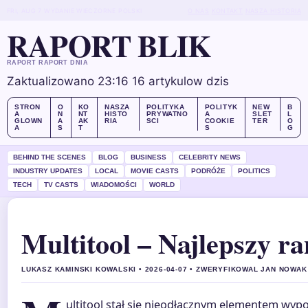
FRI, AUG 7
WYDANIE WIECZORNE
POLSKI
O NAS
KONTAKT
NASZA HISTORIA
RAPORT BLIK
RAPORT RAPORT DNIA
Zaktualizowano 23:16
16 artykulow dzis
STRON
O
KO
NASZA
POLITYKA
POLITYK
NEW
B
A
N
NT
HISTO
PRYWATNO
A
SLET
L
GLOWN
A
AK
RIA
SCI
COOKIE
TER
O
A
S
T
S
G
BEHIND THE SCENES
BLOG
BUSINESS
CELEBRITY NEWS
INDUSTRY UPDATES
LOCAL
MOVIE CASTS
PODRÓŻE
POLITICS
TECH
TV CASTS
WIADOMOŚCI
WORLD
Multitool – Najlepszy r
LUKASZ KAMINSKI KOWALSKI • 2026-04-07 • ZWERYFIKOWAL JAN NOWAK
ultitool stał się nieodłącznym elementem wyp