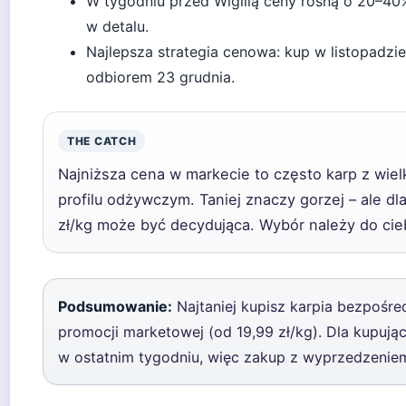
W tygodniu przed Wigilią ceny rosną o 20–40%
w detalu.
Najlepsza strategia cenowa: kup w listopadz
odbiorem 23 grudnia.
THE CATCH
Najniższa cena w markecie to często karp z wi
profilu odżywczym. Taniej znaczy gorzej – ale 
zł/kg może być decydująca. Wybór należy do cie
Podsumowanie:
Najtaniej kupisz karpia bezpośre
promocji marketowej (od 19,99 zł/kg). Dla kupują
w ostatnim tygodniu, więc zakup z wyprzedzeni