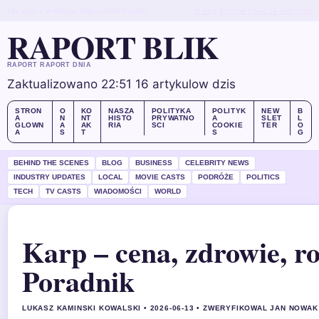
FRI, AUG 7
WYDANIE WIECZORNE
POLSKI
O NAS
KONTAKT
NASZA HISTORIA
RAPORT BLIK
RAPORT RAPORT DNIA
Zaktualizowano 22:51
16 artykulow dzis
STRON
O
KO
NASZA
POLITYKA
POLITYK
NEW
B
A
N
NT
HISTO
PRYWATNO
A
SLET
L
GLOWN
A
AK
RIA
SCI
COOKIE
TER
O
A
S
T
S
G
BEHIND THE SCENES
BLOG
BUSINESS
CELEBRITY NEWS
INDUSTRY UPDATES
LOCAL
MOVIE CASTS
PODRÓŻE
POLITICS
TECH
TV CASTS
WIADOMOŚCI
WORLD
Karp – cena, zdrowie, ro
Poradnik
LUKASZ KAMINSKI KOWALSKI • 2026-06-13 • ZWERYFIKOWAL JAN NOWAK