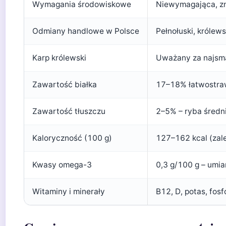
Wymagania środowiskowe
Niewymagająca, zn
Odmiany handlowe w Polsce
Pełnołuski, królews
Karp królewski
Uważany za najsmac
Zawartość białka
17–18% łatwostra
Zawartość tłuszczu
2–5% – ryba średn
Kaloryczność (100 g)
127–162 kcal (zale
Kwasy omega-3
0,3 g/100 g – umi
Witaminy i minerały
B12, D, potas, fosf