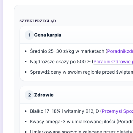
SZYBKI PRZEGLĄD
Cena karpia
1
Średnio 25–30 zł/kg w marketach (
Poradnikzdr
Najdroższe okazy po 500 zł (
Poradnikzdrowie.p
Sprawdź ceny w swoim regionie przed świętam
Zdrowie
2
Białko 17–18% i witaminy B12, D (
Przemysł Spo
Kwasy omega-3 w umiarkowanej ilości (Poradnik
Umiarkowane spożycie zalecane przez dietety