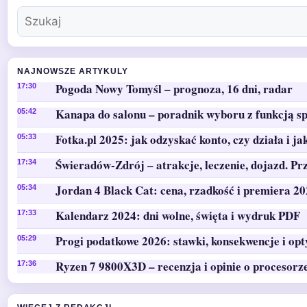
NAJNOWSZE ARTYKULY
Pogoda Nowy Tomyśl – prognoza, 16 dni, radar
17:30
Kanapa do salonu – poradnik wyboru z funkcją sp
05:42
Fotka.pl 2025: jak odzyskać konto, czy działa i ja
05:33
Świeradów-Zdrój – atrakcje, leczenie, dojazd. Pr
17:34
Jordan 4 Black Cat: cena, rzadkość i premiera 2
05:34
Kalendarz 2024: dni wolne, święta i wydruk PDF
17:33
Progi podatkowe 2026: stawki, konsekwencje i op
05:29
Ryzen 7 9800X3D – recenzja i opinie o procesorz
17:36