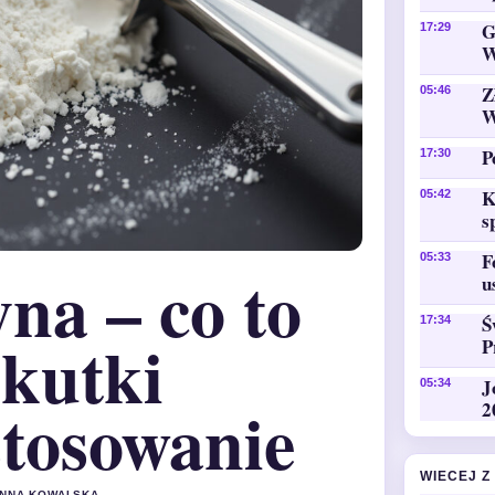
G
17:29
W
Z
05:46
W
P
17:30
K
05:42
s
F
05:33
na – co to
u
Ś
17:34
skutki
P
J
05:34
stosowanie
2
WIECEJ Z
 ANNA KOWALSKA