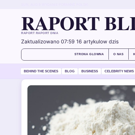
SUN, AUG 9
WYDANIE PORANNE
POLSKI
RAPORT BL
RAPORT RAPORT DNIA
Zaktualizowano 07:59
16 artykulow dzis
STRONA GLOWNA
O NAS
BEHIND THE SCENES
BLOG
BUSINESS
CELEBRITY NEWS