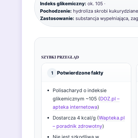
Indeks glikemiczny:
ok. 105 ·
Pochodzenie:
hydroliza skrobi kukurydzianej
Zastosowanie:
substancja wypełniająca, za
SZYBKI PRZEGLĄD
Potwierdzone fakty
1
Polisacharyd o indeksie
glikemicznym ~105 (
DOZ.pl –
apteka internetowa
)
Dostarcza 4 kcal/g (
Wapteka.pl
– poradnik zdrowotny
)
Nie jest szkodliwa w