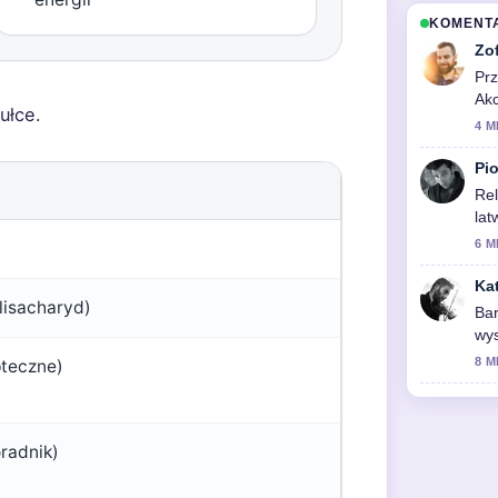
KOMENT
Zo
Prz
Akc
ułce.
akt
4 M
Pio
Rel
lat
6 M
Ka
lisacharyd)
Bar
wys
ten
8 M
pteczne)
oradnik)