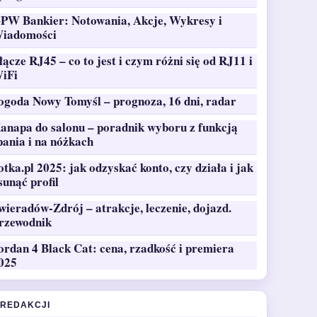
PW Bankier: Notowania, Akcje, Wykresy i
iadomości
łącze RJ45 – co to jest i czym różni się od RJ11 i
iFi
ogoda Nowy Tomyśl – prognoza, 16 dni, radar
anapa do salonu – poradnik wyboru z funkcją
pania i na nóżkach
otka.pl 2025: jak odzyskać konto, czy działa i jak
sunąć profil
wieradów-Zdrój – atrakcje, leczenie, dojazd.
rzewodnik
ordan 4 Black Cat: cena, rzadkość i premiera
025
 REDAKCJI