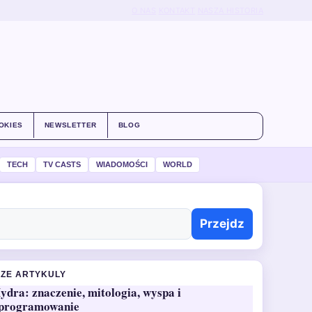
O NAS
KONTAKT
NASZA HISTORIA
OKIES
NEWSLETTER
BLOG
TECH
TV CASTS
WIADOMOŚCI
WORLD
Przejdz
ZE ARTYKULY
ydra: znaczenie, mitologia, wyspa i
programowanie