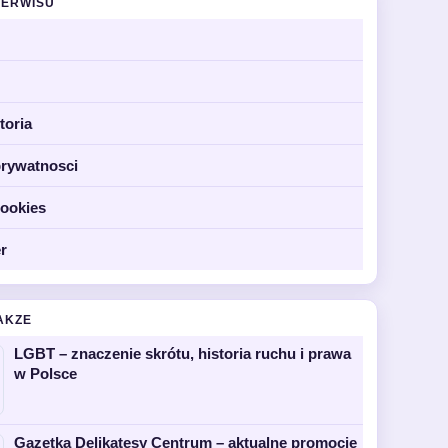
SERWISU
toria
prywatnosci
cookies
r
AKZE
LGBT – znaczenie skrótu, historia ruchu i prawa
w Polsce
Gazetka Delikatesy Centrum – aktualne promocje