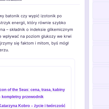
wy batonik czy wypić izotonik po
strzyk energii, który równie szybko
na – składnik o indeksie glikemicznym
że wpływać na poziom glukozy we krwi
yjrzymy się faktom i mitom, byś mógł
erzu.
Icon of the Seas: cena, trasa, kabiny
– kompletny przewodnik
Katarzyna Kobro – życie i twórczość