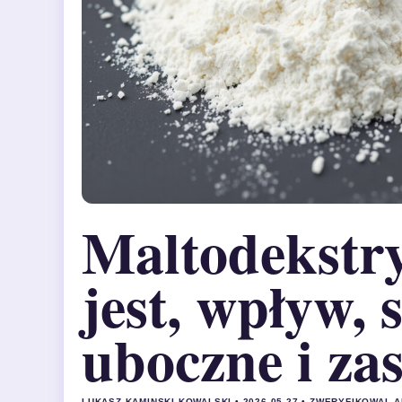
Maltodekstry
jest, wpływ, 
uboczne i za
LUKASZ KAMINSKI KOWALSKI • 2026-05-27 • ZWERYFIKOWAL