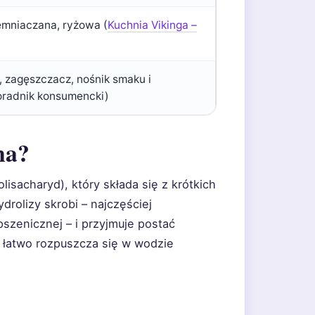
iemniaczana, ryżowa (
Kuchnia Vikinga –
, zagęszczacz, nośnik smaku i
oradnik konsumencki)
na?
isacharyd), który składa się z krótkich
rolizy skrobi – najczęściej
pszenicznej – i przyjmuje postać
y łatwo rozpuszcza się w wodzie