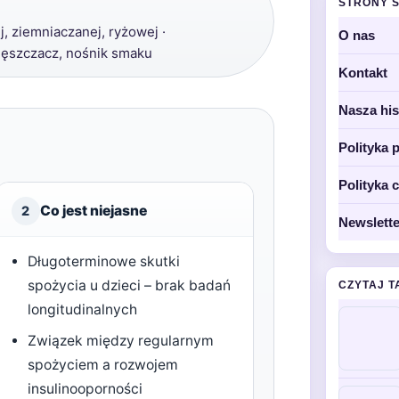
STRONY 
, ziemniaczanej, ryżowej ·
O nas
gęszczacz, nośnik smaku
Kontakt
Nasza his
Polityka 
Polityka 
Co jest niejasne
2
Newslette
Długoterminowe skutki
spożycia u dzieci – brak badań
CZYTAJ T
longitudinalnych
Związek między regularnym
spożyciem a rozwojem
insulinooporności