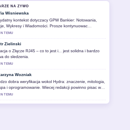
ARZE NA ZYWO
fia Wisniewska
ydatny kontekst dotyczacy GPW Bankier: Notowania,
je, Wykresy i Wiadomości. Prosze kontynuowac
ualizacje na zywo.
IN TEMU
tr Zielinski
acja o Złącze RJ45 – co to jest i... jest solidna i bardzo
wa do sledzenia.
IN TEMU
tarzyna Wozniak
dzo dobra weryfikacja wokol Hydra: znaczenie, mitologia,
pa i oprogramowanie. Wiecej redakcji powinno pisac w
 sposob.
IN TEMU