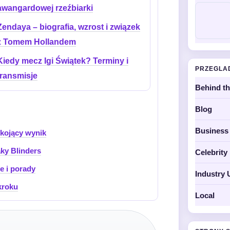
awangardowej rzeźbiarki
Zendaya – biografia, wzrost i związek
z Tomem Hollandem
Kiedy mecz Igi Świątek? Terminy i
PRZEGLA
transmisje
Behind t
Blog
Business
okojący wynik
aky Blinders
Celebrit
e i porady
Industry 
kroku
Local