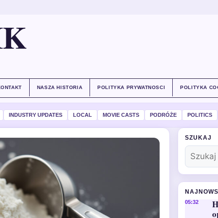
IK
KONTAKT
NASZA HISTORIA
POLITYKA PRYWATNOSCI
POLITYKA CO
INDUSTRY UPDATES
LOCAL
MOVIE CASTS
PODRÓŻE
POLITICS
SZUKAJ
NAJNOWS
H
05:32
o