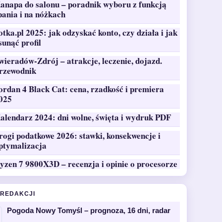
anapa do salonu – poradnik wyboru z funkcją
pania i na nóżkach
otka.pl 2025: jak odzyskać konto, czy działa i jak
sunąć profil
wieradów-Zdrój – atrakcje, leczenie, dojazd.
rzewodnik
ordan 4 Black Cat: cena, rzadkość i premiera
025
alendarz 2024: dni wolne, święta i wydruk PDF
rogi podatkowe 2026: stawki, konsekwencje i
ptymalizacja
yzen 7 9800X3D – recenzja i opinie o procesorze
 REDAKCJI
Pogoda Nowy Tomyśl – prognoza, 16 dni, radar