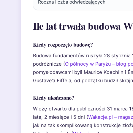
Roczna liczba odwiedzających
Ile lat trwała budowa W
Kiedy rozpoczęto budowę?
Budowa fundamentów ruszyła 28 stycznia 1
podróżnicze (
O północy w Paryżu – blog p
pomysłodawcami byli Maurice Koechlin i Ém
Gustave’a Eiffela, od początku budził skraj
Kiedy ukończono?
Wieżę otwarto dla publiczności 31 marca 1
lata, 2 miesiące i 5 dni (
Wakacje.pl – magaz
jak na tak skomplikowaną konstrukcję zło