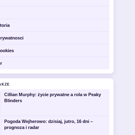
toria
prywatnosci
cookies
r
AKZE
Cillian Murphy: życie prywatne a rola w Peaky
Blinders
Pogoda Wejherowo: dzisiaj, jutro, 16 dni –
prognoza i radar