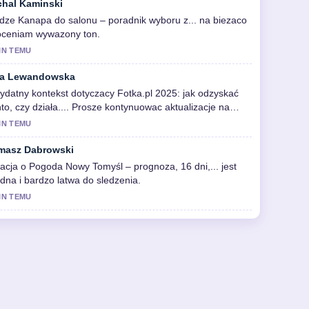
chal Kaminski
dze Kanapa do salonu – poradnik wyboru z... na biezaco
doceniam wywazony ton.
IN TEMU
a Lewandowska
ydatny kontekst dotyczacy Fotka.pl 2025: jak odzyskać
to, czy działa.... Prosze kontynuowac aktualizacje na
wo.
IN TEMU
masz Dabrowski
acja o Pogoda Nowy Tomyśl – prognoza, 16 dni,... jest
idna i bardzo latwa do sledzenia.
IN TEMU