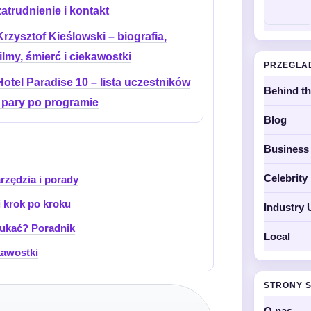
zatrudnienie i kontakt
Krzysztof Kieślowski – biografia,
filmy, śmierć i ciekawostki
PRZEGLA
Hotel Paradise 10 – lista uczestników
Behind t
i pary po programie
Blog
Business
Celebrit
rzędzia i porady
 krok po kroku
Industry 
zukać? Poradnik
Local
kawostki
STRONY 
O nas