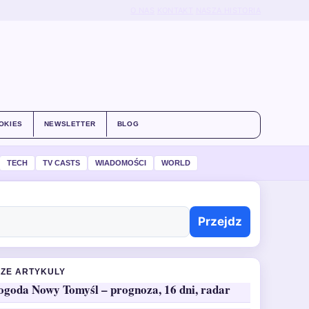
O NAS
KONTAKT
NASZA HISTORIA
OKIES
NEWSLETTER
BLOG
TECH
TV CASTS
WIADOMOŚCI
WORLD
Przejdz
ZE ARTYKULY
ogoda Nowy Tomyśl – prognoza, 16 dni, radar