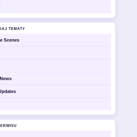
DAJ TEMATY
he Scenes
y News
Updates
SERWISU