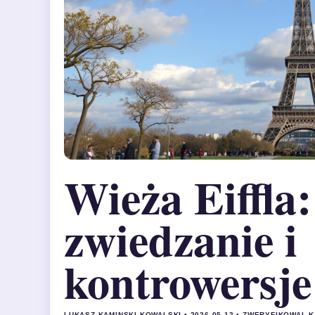
Wieża Eiffla:
zwiedzanie i
kontrowersj
LUKASZ KAMINSKI KOWALSKI • 2026-05-12 • ZWERYFIKOWAL 