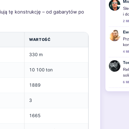
Mi
Sle
ują tę konstrukcję – od gabarytów po
i 
2 M
Ew
Prz
WARTOŚĆ
kon
zy
4 M
330 m
To
10 100 ton
Rel
sol
6 M
1889
3
1665