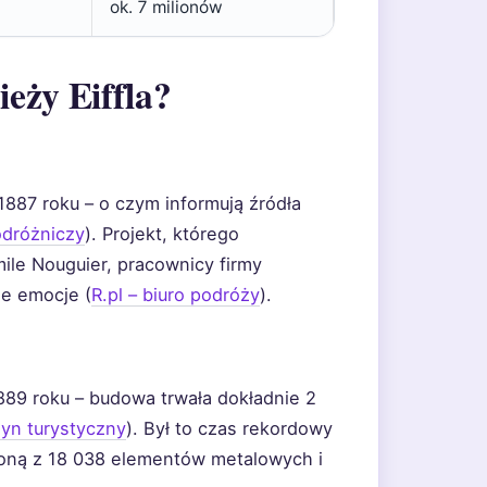
ok. 7 milionów
ieży Eiffla?
887 roku – o czym informują źródła
odróżniczy
). Projekt, którego
ile Nouguier, pracownicy firmy
ne emocje (
R.pl – biuro podróży
).
889 roku – budowa trwała dokładnie 2
yn turystyczny
). Był to czas rekordowy
żoną z 18 038 elementów metalowych i