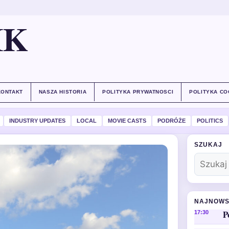
IK
KONTAKT
NASZA HISTORIA
POLITYKA PRYWATNOSCI
POLITYKA CO
INDUSTRY UPDATES
LOCAL
MOVIE CASTS
PODRÓŻE
POLITICS
SZUKAJ
NAJNOWS
P
17:30