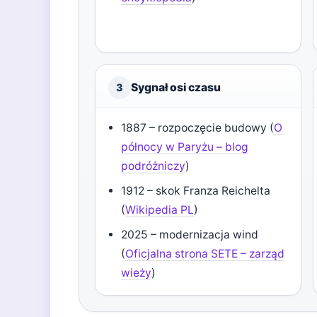
Sygnał osi czasu
3
1887 – rozpoczęcie budowy (
O
północy w Paryżu – blog
podróżniczy
)
1912 – skok Franza Reichelta
(
Wikipedia PL
)
2025 – modernizacja wind
(
Oficjalna strona SETE – zarząd
wieży
)