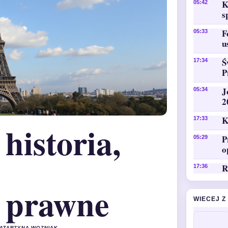
K
05:42
s
F
05:33
u
Ś
17:34
P
J
05:34
2
K
17:33
 historia,
P
05:29
o
R
17:36
e prawne
WIECEJ Z
KATARZYNA WOZNIAK