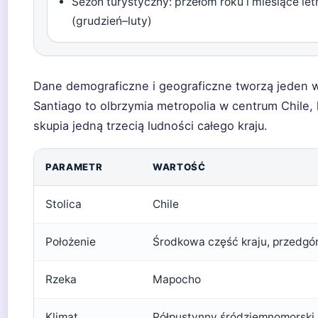
Sezon turystyczny: przełom roku i miesiące let
(grudzień–luty)
Dane demograficzne i geograficzne tworzą jeden 
Santiago to olbrzymia metropolia w centrum Chile, 
skupia jedną trzecią ludności całego kraju.
PARAMETR
WARTOŚĆ
Stolica
Chile
Położenie
Środkowa część kraju, przedg
Rzeka
Mapocho
Klimat
Półpustynny śródziemnomorski