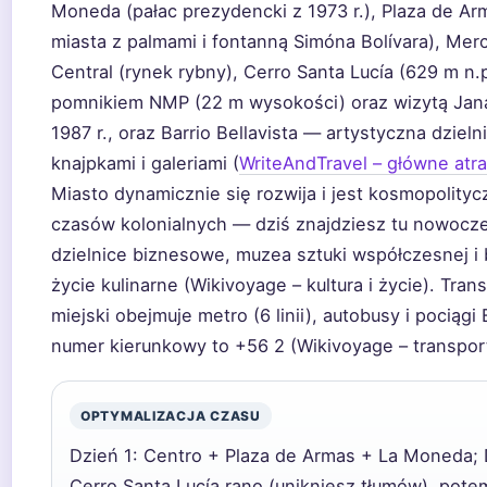
Moneda (pałac prezydencki z 1973 r.), Plaza de Ar
miasta z palmami i fontanną Simóna Bolívara), Mer
Central (rynek rybny), Cerro Santa Lucía (629 m n.
pomnikiem NMP (22 m wysokości) oraz wizytą Jana 
1987 r., oraz Barrio Bellavista — artystyczna dzieln
knajpkami i galeriami (
WriteAndTravel – główne atra
Miasto dynamicznie się rozwija i jest kosmopolity
czasów kolonialnych — dziś znajdziesz tu nowocz
dzielnice biznesowe, muzea sztuki współczesnej i
życie kulinarne (Wikivoyage – kultura i życie). Tran
miejski obejmuje metro (6 linii), autobusy i pociągi 
numer kierunkowy to +56 2 (Wikivoyage – transport
OPTYMALIZACJA CZASU
Dzień 1: Centro + Plaza de Armas + La Moneda; 
Cerro Santa Lucía rano (unikniesz tłumów), pote