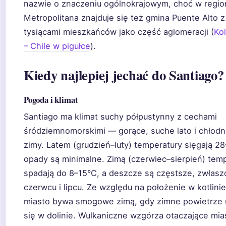
nazwie o znaczeniu ogólnokrajowym, choć w regio
Metropolitana znajduje się też gmina Puente Alto 
tysiącami mieszkańców jako część aglomeracji (
Ko
– Chile w pigułce
).
Kiedy najlepiej jechać do Santiago?
Pogoda i klimat
Santiago ma klimat suchy półpustynny z cechami
śródziemnomorskimi — gorące, suche lato i chłodn
zimy. Latem (grudzień–luty) temperatury sięgają 28
opady są minimalne. Zimą (czerwiec–sierpień) tem
spadają do 8–15°C, a deszcze są częstsze, zwłasz
czerwcu i lipcu. Ze względu na położenie w kotlinie
miasto bywa smogowe zimą, gdy zimne powietrze 
się w dolinie. Wulkaniczne wzgórza otaczające mi