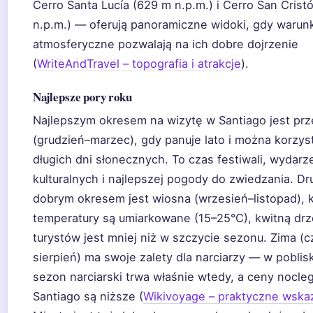
Cerro Santa Lucía (629 m n.p.m.) i Cerro San Crist
n.p.m.) — oferują panoramiczne widoki, gdy warunk
atmosferyczne pozwalają na ich dobre dojrzenie
(
WriteAndTravel – topografia i atrakcje
).
Najlepsze pory roku
Najlepszym okresem na wizytę w Santiago jest prz
(grudzień–marzec), gdy panuje lato i można korzys
długich dni słonecznych. To czas festiwali, wydarz
kulturalnych i najlepszej pogody do zwiedzania. Dr
dobrym okresem jest wiosna (wrzesień–listopad), 
temperatury są umiarkowane (15–25°C), kwitną drz
turystów jest mniej niż w szczycie sezonu. Zima (
sierpień) ma swoje zalety dla narciarzy — w pobli
sezon narciarski trwa właśnie wtedy, a ceny nocl
Santiago są niższe (
Wikivoyage – praktyczne wska