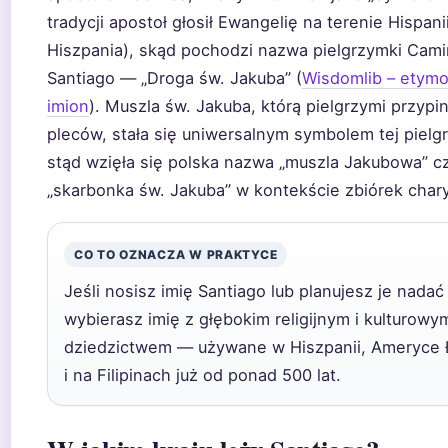
tradycji apostoł głosił Ewangelię na terenie Hispani
Hiszpania), skąd pochodzi nazwa pielgrzymki Cam
Santiago — „Droga św. Jakuba” (
Wisdomlib – etymo
imion
). Muszla św. Jakuba, którą pielgrzymi przypi
pleców, stała się uniwersalnym symbolem tej piel
stąd wzięła się polska nazwa „muszla Jakubowa” c
„skarbonka św. Jakuba” w kontekście zbiórek char
CO TO OZNACZA W PRAKTYCE
Jeśli nosisz imię Santiago lub planujesz je nadać
wybierasz imię z głębokim religijnym i kulturowy
dziedzictwem — używane w Hiszpanii, Ameryce Ł
i na Filipinach już od ponad 500 lat.