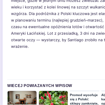
miejsce, gdzie w jednym dniu możesz zwiedzać zab
wieku i korzystać z kolei linowej na szczyt wulkan
wzgórza. Dla podróżnika z Polski kluczowa jest el
w planowaniu terminu (najlepiej grudzień–marzec),
czasu na ewentualne opóźnienia lotów i otwartość 
Ameryki Łacińskiej. Lot z przesiadką, 3 dni na zwie
otwarte oczy — wystarczy, by Santiago zrobiło na 
wrażenie.
WIECEJ POWIAZANYCH WPISOW
Promod wycofuje
Al
się z Polski:
ka
sklepy zamknięte,
op