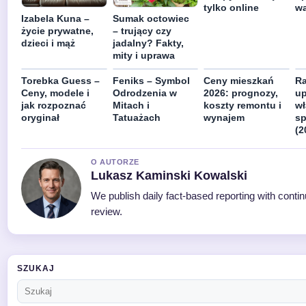
tylko online
wa
Izabela Kuna –
Sumak octowiec
życie prywatne,
– trujący czy
dzieci i mąż
jadalny? Fakty,
mity i uprawa
Torebka Guess –
Feniks – Symbol
Ceny mieszkań
Ra
Ceny, modele i
Odrodzenia w
2026: prognozy,
up
jak rozpoznać
Mitach i
koszty remontu i
wł
oryginał
Tatuażach
wynajem
sp
(2
O AUTORZE
Lukasz Kaminski Kowalski
We publish daily fact-based reporting with contin
review.
SZUKAJ