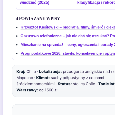
wiedzieć (2025)
klasyfikacja i rekor
4 POWIAZANE WPISY
Krzysztof Kieślowski – biografia, filmy, śmierć i cie
Oszustwo telefoniczne – jak nie dać się oszukać? P
Mieszkanie na sprzedaż – ceny, ogłoszenia i porady 
Progi podatkowe 2026: stawki, konsekwencje i optym
Kraj:
Chile ·
Lokalizacja:
przedgórze andyjskie nad rz
Mapocho ·
Klimat:
suchy półpustynny z cechami
śródziemnomorskimi ·
Status:
stolica Chile ·
Tanie lot
Warszawy:
od 1560 zł