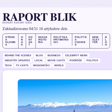
THU, AUG 6
WYDANIE PORANNE
POLSKI
O NAS
KONTAKT
NASZA HISTORIA
RAPORT BLIK
RAPORT RAPORT DNIA
Zaktualizowano 04:51
16 artykulow dzis
STRON
O
KO
NASZA
POLITYKA
POLITYK
NEW
B
A
N
NT
HISTO
PRYWATNO
A
SLET
L
GLOWN
A
AK
RIA
SCI
COOKIE
TER
O
A
S
T
S
G
BEHIND THE SCENES
BLOG
BUSINESS
CELEBRITY NEWS
INDUSTRY UPDATES
LOCAL
MOVIE CASTS
PODRÓŻE
POLITICS
TECH
TV CASTS
WIADOMOŚCI
WORLD