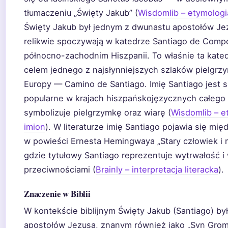
tłumaczeniu „Święty Jakub” (
Wisdomlib – etymologi
Święty Jakub był jednym z dwunastu apostołów Jez
relikwie spoczywają w katedrze Santiago de Comp
północno-zachodnim Hiszpanii. To właśnie ta kated
celem jednego z najsłynniejszych szlaków pielgr
Europy — Camino de Santiago. Imię Santiago jest 
popularne w krajach hiszpańskojęzycznych całego 
symbolizuje pielgrzymkę oraz wiarę (
Wisdomlib – e
imion
). W literaturze imię Santiago pojawia się mię
w powieści Ernesta Hemingwaya „Stary człowiek i 
gdzie tytułowy Santiago reprezentuje wytrwałość i
przeciwnościami (
Brainly – interpretacja literacka
).
Znaczenie w Biblii
W kontekście biblijnym Święty Jakub (Santiago) by
apostołów Jezusa, znanym również jako „Syn Grom