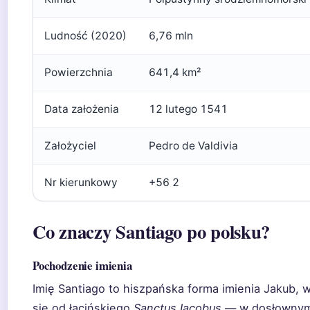
Ludność (2020)
6,76 mln
Powierzchnia
641,4 km²
Data założenia
12 lutego 1541
Założyciel
Pedro de Valdivia
Nr kierunkowy
+56 2
Co znaczy Santiago po polsku?
Pochodzenie imienia
Imię Santiago to hiszpańska forma imienia Jakub,
się od łacińskiego
Sanctus Iacobus
— w dosłowny