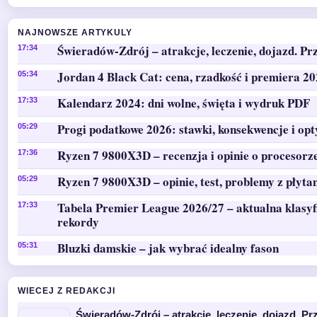
NAJNOWSZE ARTYKULY
Świeradów-Zdrój – atrakcje, leczenie, dojazd. Pr
17:34
Jordan 4 Black Cat: cena, rzadkość i premiera 2
05:34
Kalendarz 2024: dni wolne, święta i wydruk PDF
17:33
Progi podatkowe 2026: stawki, konsekwencje i op
05:29
Ryzen 7 9800X3D – recenzja i opinie o procesorz
17:36
Ryzen 7 9800X3D – opinie, test, problemy z płyta
05:29
Tabela Premier League 2026/27 – aktualna klasyfi
17:33
rekordy
Bluzki damskie – jak wybrać idealny fason
05:31
WIECEJ Z REDAKCJI
Świeradów-Zdrój – atrakcje, leczenie, dojazd. P