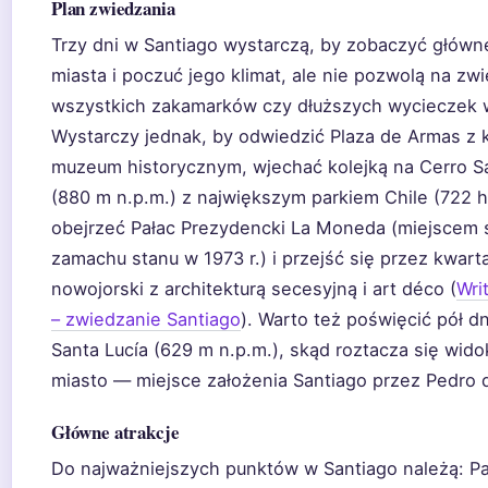
Plan zwiedzania
Trzy dni w Santiago wystarczą, by zobaczyć główne
miasta i poczuć jego klimat, ale nie pozwolą na zw
wszystkich zakamarków czy dłuższych wycieczek 
Wystarczy jednak, by odwiedzić Plaza de Armas z k
muzeum historycznym, wjechać kolejką na Cerro Sa
(880 m n.p.m.) z największym parkiem Chile (722 h
obejrzeć Pałac Prezydencki La Moneda (miejscem 
zamachu stanu w 1973 r.) i przejść się przez kwarta
nowojorski z architekturą secesyjną i art déco (
Wri
– zwiedzanie Santiago
). Warto też poświęcić pół d
Santa Lucía (629 m n.p.m.), skąd roztacza się wido
miasto — miejsce założenia Santiago przez Pedro d
Główne atrakcje
Do najważniejszych punktów w Santiago należą: Pal