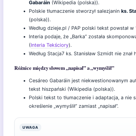
Gabaráin
(Wikipedia (polska)).
Polskie tłumaczenie stworzył salezjanin
ks. St
(polska)).
Według dzieje.pl / PAP polski tekst powstał w 
Interia podaje, że „Barka” została skompono
(
Interia Tekściory
).
Według Stacja7 ks. Stanisław Szmidt nie znał h
Różnice między słowem „napisał” a „wymyślił”
Cesáreo Gabaráin jest niekwestionowanym auto
tekst hiszpański (Wikipedia (polska)).
Polski tekst to tłumaczenie i adaptacja, a nie
określenie „wymyślił” zamiast „napisał”.
UWAGA