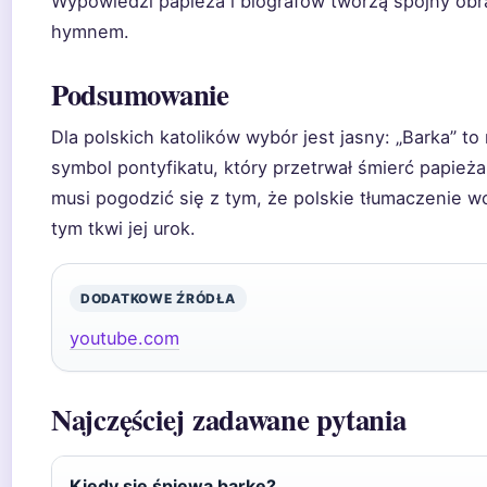
Wypowiedzi papieża i biografów tworzą spójny obra
hymnem.
Podsumowanie
Dla polskich katolików wybór jest jasny: „Barka” to 
symbol pontyfikatu, który przetrwał śmierć papieża
musi pogodzić się z tym, że polskie tłumaczenie w
tym tkwi jej urok.
DODATKOWE ŹRÓDŁA
youtube.com
Najczęściej zadawane pytania
Kiedy się śpiewa barkę?