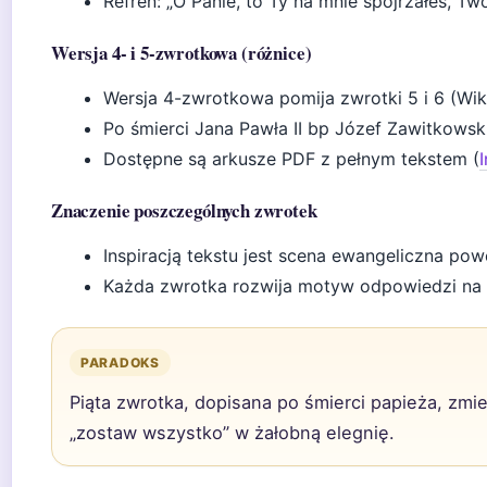
Refren: „O Panie, to Ty na mnie spojrzałeś, Two
Wersja 4- i 5-zwrotkowa (różnice)
Wersja 4-zwrotkowa pomija zwrotki 5 i 6 (Wiki
Po śmierci Jana Pawła II bp Józef Zawitkowski 
Dostępne są arkusze PDF z pełnym tekstem (
Znaczenie poszczególnych zwrotek
Inspiracją tekstu jest scena ewangeliczna powoł
Każda zwrotka rozwija motyw odpowiedzi na 
PARADOKS
Piąta zwrotka, dopisana po śmierci papieża, zmi
„zostaw wszystko” w żałobną elegnię.