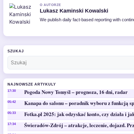
O AUTORZE
Lukasz Kaminski Kowalski
We publish daily fact-based reporting with contin
SZUKAJ
NAJNOWSZE ARTYKULY
Pogoda Nowy Tomyśl – prognoza, 16 dni, radar
17:30
Kanapa do salonu – poradnik wyboru z funkcją sp
05:42
Fotka.pl 2025: jak odzyskać konto, czy działa i ja
05:33
Świeradów-Zdrój – atrakcje, leczenie, dojazd. Pr
17:34