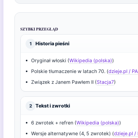
SZYBKI PRZEGLĄD
Historia pieśni
1
Oryginał włoski (
Wikipedia (polska)
)
Polskie tłumaczenie w latach 70. (
dzieje.pl / P
Związek z Janem Pawłem II (
Stacja7
)
Tekst i zwrotki
2
6 zwrotek + refren (
Wikipedia (polska)
)
Wersje alternatywne (4, 5 zwrotek) (
dzieje.pl 