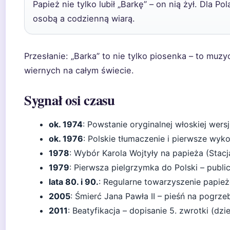
Papież nie tylko lubił „Barkę” – on nią żył. Dla 
osobą a codzienną wiarą.
Przesłanie: „Barka” to nie tylko piosenka – to muzy
wiernych na całym świecie.
Sygnał osi czasu
ok. 1974
: Powstanie oryginalnej włoskiej wersj
ok. 1976
: Polskie tłumaczenie i pierwsze wyko
1978
: Wybór Karola Wojtyły na papieża (Stacj
1979
: Pierwsza pielgrzymka do Polski – publi
lata 80. i 90.
: Regularne towarzyszenie papieżo
2005
: Śmierć Jana Pawła II – pieśń na pogrzeb
2011
: Beatyfikacja – dopisanie 5. zwrotki (dzie