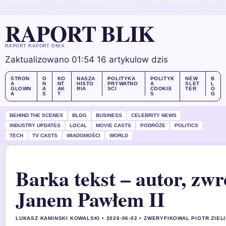
SAT, AUG 8
WYDANIE PORANNE
POLSKI
O NAS
KONTAKT
NASZA HISTORIA
RAPORT BLIK
RAPORT RAPORT DNIA
Zaktualizowano 01:54
16 artykulow dzis
STRON
O
KO
NASZA
POLITYKA
POLITYK
NEW
B
A
N
NT
HISTO
PRYWATNO
A
SLET
L
GLOWN
A
AK
RIA
SCI
COOKIE
TER
O
A
S
T
S
G
BEHIND THE SCENES
BLOG
BUSINESS
CELEBRITY NEWS
INDUSTRY UPDATES
LOCAL
MOVIE CASTS
PODRÓŻE
POLITICS
TECH
TV CASTS
WIADOMOŚCI
WORLD
Barka tekst – autor, zwro
Janem Pawłem II
LUKASZ KAMINSKI KOWALSKI • 2026-06-02 • ZWERYFIKOWAL PIOTR ZIEL