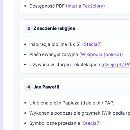
Dostępność PDF (
Interia Tekściory
)
Znaczenie religijne
3
Inspiracja biblijna (Łk 5) (
Stacja7
)
Pieśń ewangelizacyjna (
Wikipedia (polska)
)
Używana w liturgii i rekolekcjach (
dzieje.pl / P
Jan Paweł II
4
Ulubiona pieśń Papieża (dzieje.pl / PAP)
Wykonania podczas pielgrzymek (Wikipedia (p
Symboliczne przesłanie (
Stacja7
)