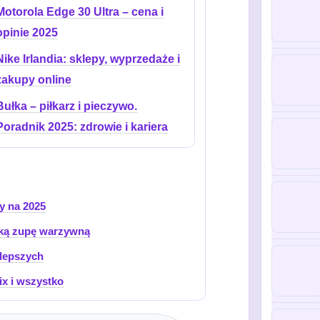
Motorola Edge 30 Ultra – cena i
opinie 2025
Nike Irlandia: sklepy, wyprzedaże i
zakupy online
Bułka – piłkarz i pieczywo.
Poradnik 2025: zdrowie i kariera
y na 2025
ską zupę warzywną
jlepszych
ix i wszystko