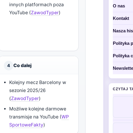
innych platformach poza
O nas
YouTube (
ZawodTyper
)
Kontakt
Nasza his
Polityka 
Polityka 
Co dalej
4
Newslette
Kolejny mecz Barcelony w
CZYTAJ T
sezonie 2025/26
(
ZawodTyper
)
Możliwe kolejne darmowe
transmisje na YouTube (
WP
SportoweFakty
)