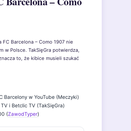
C Barcelona – Como
a FC Barcelona – Como 1907 nie
m w Polsce. TakSięGra potwierdza,
znacza to, że kibice musieli szukać
C Barcelony w YouTube (Meczyki)
TV i Betclic TV (TakSięGra)
00 (
ZawodTyper
)