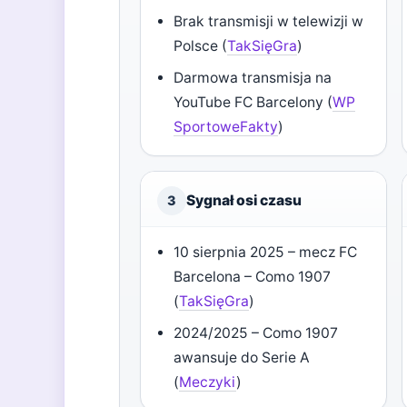
Brak transmisji w telewizji w
Polsce (
TakSięGra
)
Darmowa transmisja na
YouTube FC Barcelony (
WP
SportoweFakty
)
Sygnał osi czasu
3
10 sierpnia 2025 – mecz FC
Barcelona – Como 1907
(
TakSięGra
)
2024/2025 – Como 1907
awansuje do Serie A
(
Meczyki
)