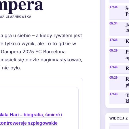
mpera
Ś
17:34
P
 EWA LEWANDOWSKA
J
05:34
2
a gra u siebie – a kiedy rywalem jest
K
17:33
e tylko o wynik, ale i o to gdzie w
P
e Gampera 2025 FC Barcelona
05:29
o
 musieli się nieźle nagimnastykować,
R
 nie było.
17:36
R
05:29
p
T
17:33
k
Mata Hari – biografia, śmierć i
WIECEJ Z
kontrowersje szpiegowskie