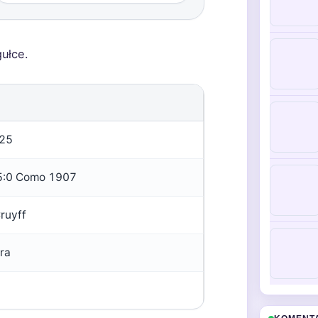
ułce.
025
5:0 Como 1907
ruyff
ra