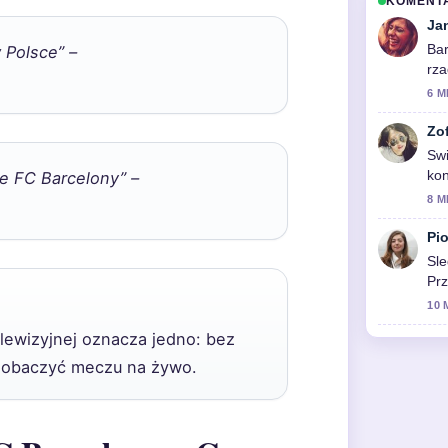
KOMENT
Ja
Bar
 Polsce” –
rza
6 M
Zo
Swi
kon
e FC Barcelony” –
wid
8 M
Pio
Sle
Prz
10 
telewizyjnej oznacza jedno: bez
 zobaczyć meczu na żywo.