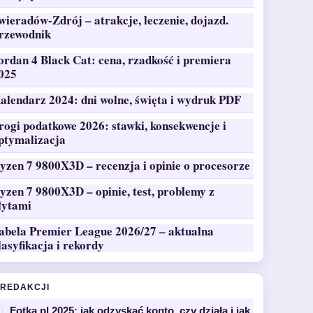
wieradów-Zdrój – atrakcje, leczenie, dojazd.
rzewodnik
ordan 4 Black Cat: cena, rzadkość i premiera
025
alendarz 2024: dni wolne, święta i wydruk PDF
rogi podatkowe 2026: stawki, konsekwencje i
ptymalizacja
yzen 7 9800X3D – recenzja i opinie o procesorze
yzen 7 9800X3D – opinie, test, problemy z
łytami
abela Premier League 2026/27 – aktualna
lasyfikacja i rekordy
 REDAKCJI
Fotka.pl 2025: jak odzyskać konto, czy działa i jak