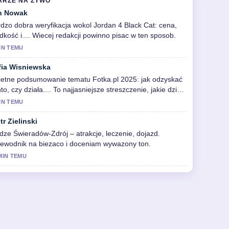
ARZE NA ZYWO
n Nowak
dzo dobra weryfikacja wokol Jordan 4 Black Cat: cena,
dkość i.... Wiecej redakcji powinno pisac w ten sposob.
IN TEMU
fia Wisniewska
etne podsumowanie tematu Fotka.pl 2025: jak odzyskać
to, czy działa.... To najjasniejsze streszczenie, jakie dzis
zialem.
IN TEMU
tr Zielinski
dze Świeradów-Zdrój – atrakcje, leczenie, dojazd.
ewodnik na biezaco i doceniam wywazony ton.
MIN TEMU