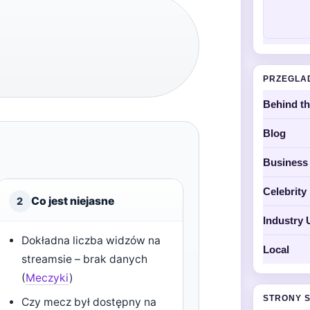
PRZEGLA
Behind t
Blog
Business
Celebrit
Co jest niejasne
2
Industry 
Dokładna liczba widzów na
Local
streamsie – brak danych
(
Meczyki
)
STRONY 
Czy mecz był dostępny na