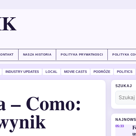
IK
KONTAKT
NASZA HISTORIA
POLITYKA PRYWATNOSCI
POLITYKA CO
INDUSTRY UPDATES
LOCAL
MOVIE CASTS
PODRÓŻE
POLITICS
SZUKAJ
a – Como:
 wynik
NAJNOWS
F
05:33
u