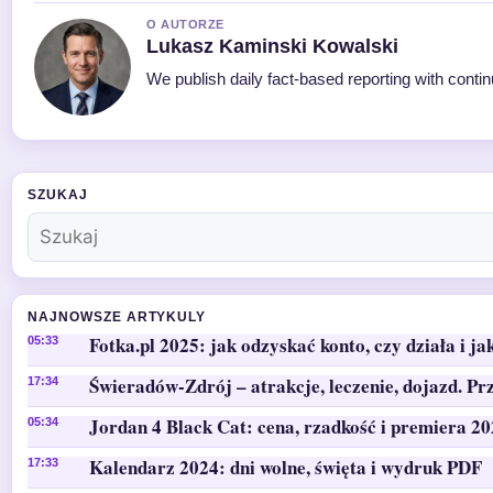
O AUTORZE
Lukasz Kaminski Kowalski
We publish daily fact-based reporting with contin
SZUKAJ
NAJNOWSZE ARTYKULY
Fotka.pl 2025: jak odzyskać konto, czy działa i ja
05:33
Świeradów-Zdrój – atrakcje, leczenie, dojazd. Pr
17:34
Jordan 4 Black Cat: cena, rzadkość i premiera 2
05:34
Kalendarz 2024: dni wolne, święta i wydruk PDF
17:33