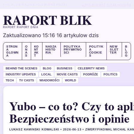
THU, AUG 6
WYDANIE POLUDNIOWE
POLSKI
O NAS
KONTAKT
NASZA HISTORIA
RAPORT BLIK
RAPORT RAPORT DNIA
Zaktualizowano 15:16
16 artykulow dzis
STRON
O
KO
NASZA
POLITYKA
POLITYK
NEW
B
A
N
NT
HISTO
PRYWATNO
A
SLET
L
GLOWN
A
AK
RIA
SCI
COOKIE
TER
O
A
S
T
S
G
BEHIND THE SCENES
BLOG
BUSINESS
CELEBRITY NEWS
INDUSTRY UPDATES
LOCAL
MOVIE CASTS
PODRÓŻE
POLITICS
TECH
TV CASTS
WIADOMOŚCI
WORLD
Yubo – co to? Czy to ap
Bezpieczeństwo i opinie
LUKASZ KAMINSKI KOWALSKI • 2026-06-13 • ZWERYFIKOWAL MICHAL KA