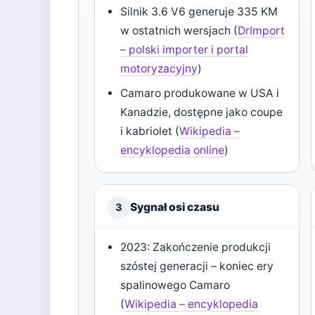
Silnik 3.6 V6 generuje 335 KM
w ostatnich wersjach (
DrImport
– polski importer i portal
motoryzacyjny
)
Camaro produkowane w USA i
Kanadzie, dostępne jako coupe
i kabriolet (
Wikipedia –
encyklopedia online
)
Sygnał osi czasu
3
2023: Zakończenie produkcji
szóstej generacji – koniec ery
spalinowego Camaro
(
Wikipedia – encyklopedia