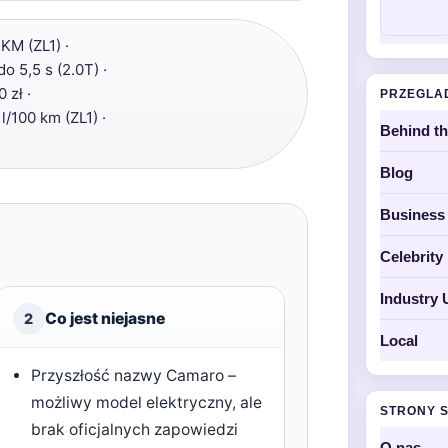
KM (ZL1) ·
do 5,5 s (2.0T) ·
 zł ·
PRZEGLA
l/100 km (ZL1) ·
Behind t
Blog
Business
Celebrit
Industry 
Co jest niejasne
2
Local
Przyszłość nazwy Camaro –
możliwy model elektryczny, ale
STRONY 
brak oficjalnych zapowiedzi
O nas