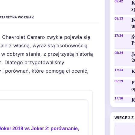
K
05:42
s
KATARZYNA WOZNIAK
F
05:33
u
Ś
17:34
 Chevrolet Camaro zwykle pojawia się
P
 ale z własną, wyrazistą osobowością.
J
 w dobrym stanie, z przejrzystą historią
05:34
2
m. Dlatego przygotowaliśmy
K
i porównań, które pomogą ci ocenić,
17:33
P
05:29
o
R
17:36
WIECEJ Z
Joker 2019 vs Joker 2: porównanie,