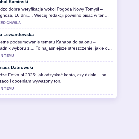
chal Kaminski
rdzo dobra weryfikacja wokol Pogoda Nowy Tomyśl –
gnoza, 16 dni,.... Wiecej redakcji powinno pisac w ten
osob.
ZED CHWILA
a Lewandowska
ietne podsumowanie tematu Kanapa do salonu –
adnik wyboru z.... To najjasniejsze streszczenie, jakie dzis
zialem.
IN TEMU
masz Dabrowski
dze Fotka.pl 2025: jak odzyskać konto, czy działa... na
zaco i doceniam wywazony ton.
IN TEMU