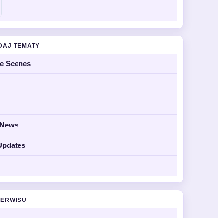
DAJ TEMATY
he Scenes
y News
Updates
SERWISU