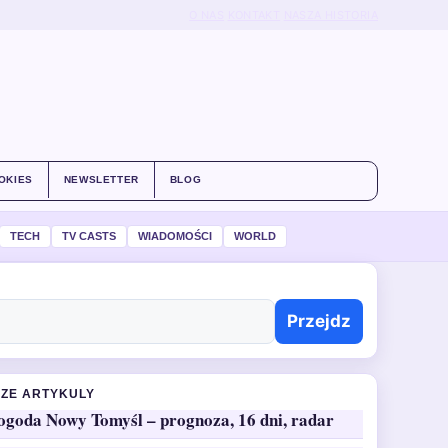
O NAS
KONTAKT
NASZA HISTORIA
OKIES
NEWSLETTER
BLOG
TECH
TV CASTS
WIADOMOŚCI
WORLD
Przejdz
ZE ARTYKULY
ogoda Nowy Tomyśl – prognoza, 16 dni, radar