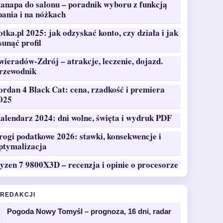
anapa do salonu – poradnik wyboru z funkcją
pania i na nóżkach
otka.pl 2025: jak odzyskać konto, czy działa i jak
sunąć profil
wieradów-Zdrój – atrakcje, leczenie, dojazd.
rzewodnik
ordan 4 Black Cat: cena, rzadkość i premiera
025
alendarz 2024: dni wolne, święta i wydruk PDF
rogi podatkowe 2026: stawki, konsekwencje i
ptymalizacja
yzen 7 9800X3D – recenzja i opinie o procesorze
 REDAKCJI
Pogoda Nowy Tomyśl – prognoza, 16 dni, radar