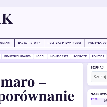
IK
KONTAKT
NASZA HISTORIA
POLITYKA PRYWATNOSCI
POLITYKA CO
INDUSTRY UPDATES
LOCAL
MOVIE CASTS
PODRÓŻE
POLITICS
SZUKAJ
amaro –
, porównanie
NAJNOWS
P
17:30