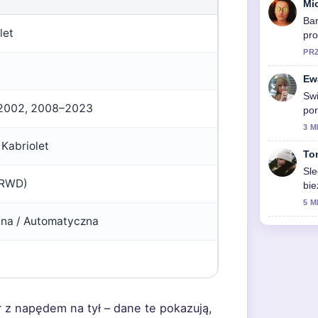
Mi
Ba
let
pro
sp
PR
Ew
Sw
2002, 2008–2023
por
wid
3 M
 Kabriolet
To
Sle
(RWD)
bie
5 M
na / Automatyczna
 z napędem na tył – dane te pokazują,