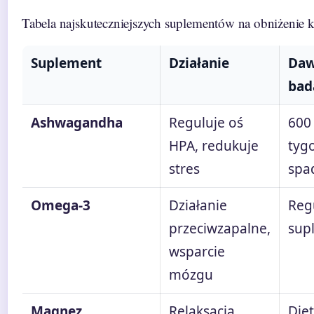
Tabela najskuteczniejszych suplementów na obniżenie k
Suplement
Działanie
Daw
bad
Ashwagandha
Reguluje oś
600
HPA, redukuje
tyg
stres
spa
Omega-3
Działanie
Reg
przeciwzapalne,
sup
wsparcie
mózgu
Magnez
Relaksacja
Die