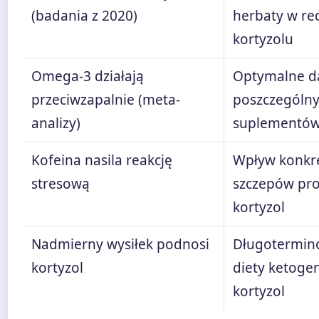
(badania z 2020)
herbaty w red
kortyzolu
Omega-3 działają
Optymalne d
przeciwzapalnie (meta-
poszczególn
analizy)
suplementó
Kofeina nasila reakcję
Wpływ konkr
stresową
szczepów pr
kortyzol
Nadmierny wysiłek podnosi
Długotermin
kortyzol
diety ketogen
kortyzol