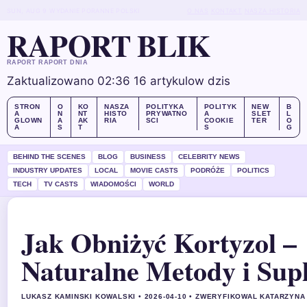
SUN, AUG 9
WYDANIE PORANNE
POLSKI
O NAS
KONTAKT
NASZA HISTORIA
RAPORT BLIK
RAPORT RAPORT DNIA
Zaktualizowano 02:36
16 artykulow dzis
STRON
O
KO
NASZA
POLITYKA
POLITYK
NEW
B
A
N
NT
HISTO
PRYWATNO
A
SLET
L
GLOWN
A
AK
RIA
SCI
COOKIE
TER
O
A
S
T
S
G
BEHIND THE SCENES
BLOG
BUSINESS
CELEBRITY NEWS
INDUSTRY UPDATES
LOCAL
MOVIE CASTS
PODRÓŻE
POLITICS
TECH
TV CASTS
WIADOMOŚCI
WORLD
Jak Obniżyć Kortyzol –
Naturalne Metody i Sup
LUKASZ KAMINSKI KOWALSKI • 2026-04-10 • ZWERYFIKOWAL KATARZYN