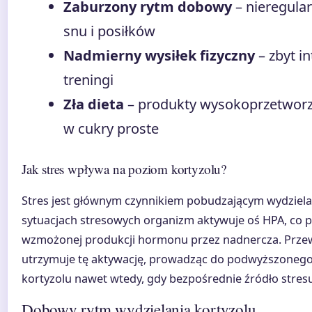
Zaburzony rytm dobowy
– nieregula
snu i posiłków
Nadmierny wysiłek fizyczny
– zbyt i
treningi
Zła dieta
– produkty wysokoprzetworz
w cukry proste
Jak stres wpływa na poziom kortyzolu?
Stres jest głównym czynnikiem pobudzającym wydziela
sytuacjach stresowych organizm aktywuje oś HPA, co 
wzmożonej produkcji hormonu przez nadnercza. Przew
utrzymuje tę aktywację, prowadząc do podwyższoneg
kortyzolu nawet wtedy, gdy bezpośrednie źródło stresu
Dobowy rytm wydzielania kortyzolu