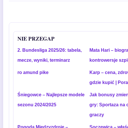
NIE PRZEGAP
2. Bundesliga 2025/26: tabela,
Mata Hari – biogra
mecze, wyniki, terminarz
kontrowersje szp
ro amund pike
Karp – cena, zdrow
gdzie kupić | Por
Śniegowce – Najlepsze modele
Jak bonusy zmien
sezonu 2024/2025
gry: Sportaza na 
graczy
Pogoda Międzyzdroje –
Soczewica – właś