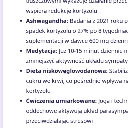
tłuszczowymi wykazuje działanie przec
wspiera redukcję kortyzolu
Ashwagandha:
Badania z 2021 roku p
spadek kortyzolu o 27% po 8 tygodnia
suplementacji w dawce 600 mg dzienn
Medytacja:
Już 10-15 minut dziennie 
zmniejszyć aktywność układu sympat
Dieta niskowęglowodanowa:
Stabili
cukru we krwi, co pośrednio wpływa n
kortyzolu
Ćwiczenia umiarkowane:
Joga i techn
oddechowe aktywują układ parasympa
przeciwdziałając stresowi