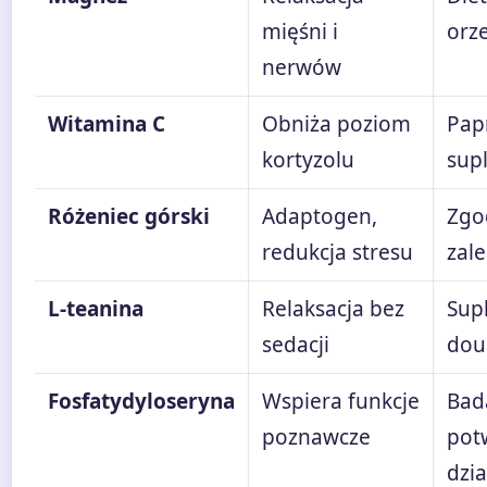
mięśni i
orz
nerwów
Witamina C
Obniża poziom
Pap
kortyzolu
sup
Różeniec górski
Adaptogen,
Zgo
redukcja stresu
zal
L-teanina
Relaksacja bez
Sup
sedacji
dou
Fosfatydyloseryna
Wspiera funkcje
Bad
poznawcze
pot
dzia