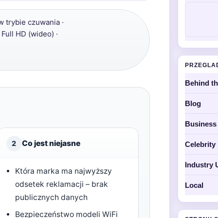
 trybie czuwania ·
 Full HD (wideo) ·
PRZEGLA
Behind t
Blog
Business
Co jest niejasne
2
Celebrit
Industry 
Która marka ma najwyższy
odsetek reklamacji – brak
Local
publicznych danych
Bezpieczeństwo modeli WiFi