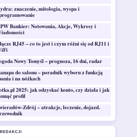
ydra: znaczenie, mitologia, wyspa i
programowanie
PW Bankier: Notowania, Akcje, Wykresy i
iadomości
łącze RJ45 – co to jest i czym różni się od RJ11 i
iFi
ogoda Nowy Tomyśl – prognoza, 16 dni, radar
anapa do salonu – poradnik wyboru z funkcją
pania i na nóżkach
otka.pl 2025: jak odzyskać konto, czy działa i jak
sunąć profil
wieradów-Zdrój – atrakcje, leczenie, dojazd.
rzewodnik
 REDAKCJI