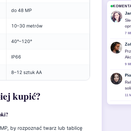
KOMENT
do 48 MP
Ja
Sle
10–30 metrów
op
7 M
40°–120°
Zo
Prz
IP66
Akc
akt
9 M
8–12 sztuk AA
Pio
Rel
sol
iej kupić?
11 
pki?
P, by rozpoznać twarz lub tablicę