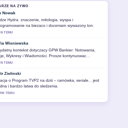
ARZE NA ZYWO
n Nowak
dze Hydra: znaczenie, mitologia, wyspa i
rogramowanie na biezaco i doceniam wywazony ton.
IN TEMU
fia Wisniewska
ydatny kontekst dotyczacy GPW Bankier: Notowania,
je, Wykresy i Wiadomości. Prosze kontynuowac
ualizacje na zywo.
IN TEMU
tr Zielinski
acja o Program TVP2 na dziś – ramówka, seriale... jest
idna i bardzo latwa do sledzenia.
MIN TEMU