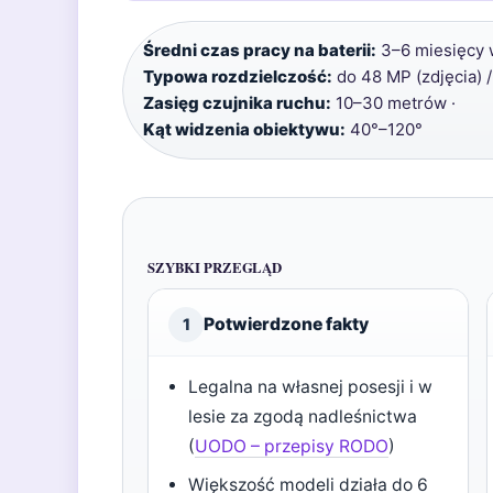
Średni czas pracy na baterii:
3–6 miesięcy w
Typowa rozdzielczość:
do 48 MP (zdjęcia) /
Zasięg czujnika ruchu:
10–30 metrów ·
Kąt widzenia obiektywu:
40°–120°
SZYBKI PRZEGLĄD
Potwierdzone fakty
1
Legalna na własnej posesji i w
lesie za zgodą nadleśnictwa
(
UODO – przepisy RODO
)
Większość modeli działa do 6