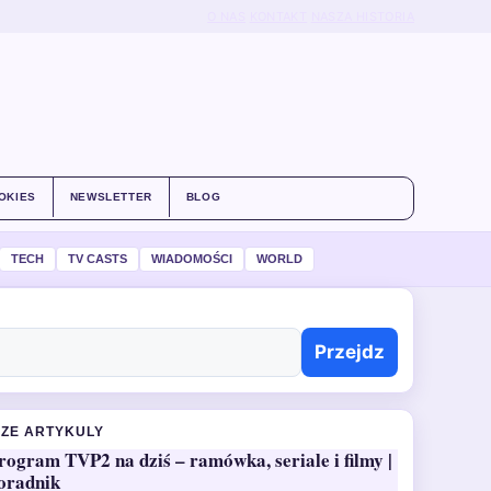
O NAS
KONTAKT
NASZA HISTORIA
OKIES
NEWSLETTER
BLOG
TECH
TV CASTS
WIADOMOŚCI
WORLD
Przejdz
ZE ARTYKULY
rogram TVP2 na dziś – ramówka, seriale i filmy |
oradnik