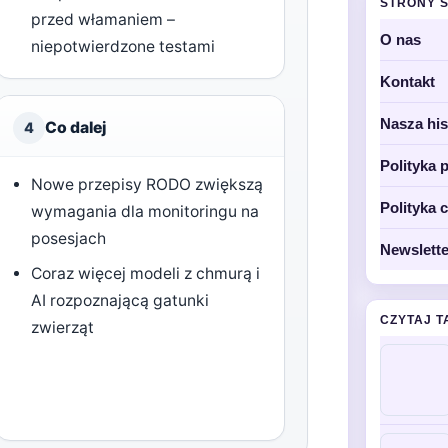
STRONY 
przed włamaniem –
O nas
niepotwierdzone testami
Kontakt
Nasza his
Co dalej
4
Polityka 
Nowe przepisy RODO zwiększą
Polityka 
wymagania dla monitoringu na
posesjach
Newslette
Coraz więcej modeli z chmurą i
AI rozpoznającą gatunki
CZYTAJ T
zwierząt