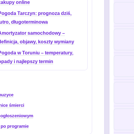
zakupy online
Pogoda Tarczyn: prognoza dziś,
jutro, długoterminowa
Amortyzator samochodowy –
definicja, objawy, koszty wymiany
Pogoda w Toruniu – temperatury,
opady i najlepszy termin
 muzyce
nice śmierci
u ogłoszeniowym
y po programie