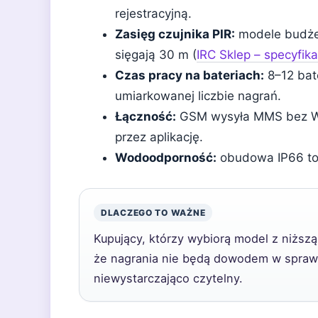
rejestracyjną.
Zasięg czujnika PIR:
modele budżet
sięgają 30 m (
IRC Sklep – specyfik
Czas pracy na bateriach:
8–12 bate
umiarkowanej liczbie nagrań.
Łączność:
GSM wysyła MMS bez WiF
przez aplikację.
Wodoodporność:
obudowa IP66 to 
DLACZEGO TO WAŻNE
Kupujący, którzy wybiorą model z niższą
że nagrania nie będą dowodem w sprawi
niewystarczająco czytelny.