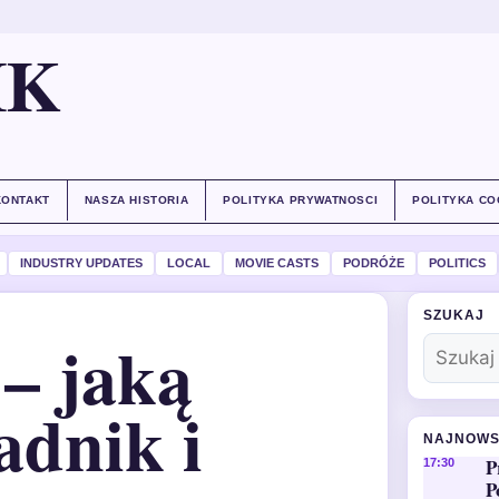
IK
KONTAKT
NASZA HISTORIA
POLITYKA PRYWATNOSCI
POLITYKA CO
INDUSTRY UPDATES
LOCAL
MOVIE CASTS
PODRÓŻE
POLITICS
SZUKAJ
– jaką
adnik i
NAJNOWS
P
17:30
P