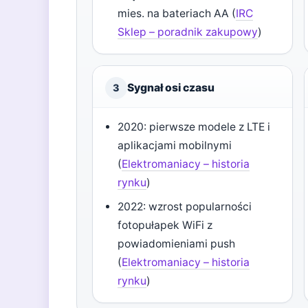
mies. na bateriach AA (
IRC
Sklep – poradnik zakupowy
)
Sygnał osi czasu
3
2020: pierwsze modele z LTE i
aplikacjami mobilnymi
(
Elektromaniacy – historia
rynku
)
2022: wzrost popularności
fotopułapek WiFi z
powiadomieniami push
(
Elektromaniacy – historia
rynku
)