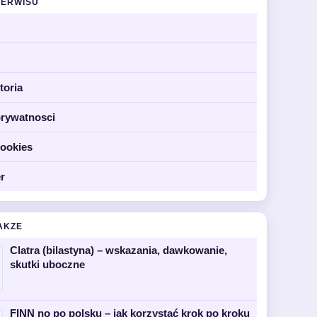
SERWISU
toria
prywatnosci
cookies
r
AKZE
Clatra (bilastyna) – wskazania, dawkowanie,
skutki uboczne
FINN no po polsku – jak korzystać krok po kroku