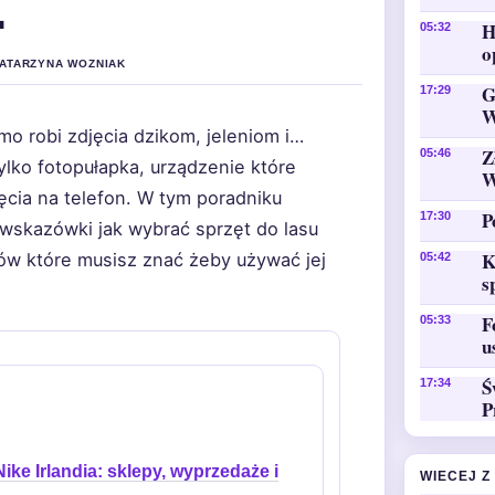
4
H
05:32
o
KATARZYNA WOZNIAK
G
17:29
W
mo robi zdjęcia dzikom, jeleniom i…
Z
05:46
tylko fotopułapka, urządzenie które
W
jęcia na telefon. W tym poradniku
P
17:30
 wskazówki jak wybrać sprzęt do lasu
K
ów które musisz znać żeby używać jej
05:42
s
F
05:33
u
Ś
17:34
P
Nike Irlandia: sklepy, wyprzedaże i
WIECEJ Z