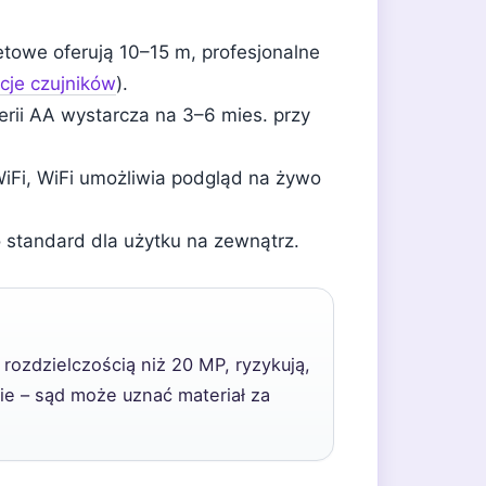
owe oferują 10–15 m, profesjonalne
acje czujników
).
rii AA wystarcza na 3–6 mies. przy
i, WiFi umożliwia podgląd na żywo
standard dla użytku na zewnątrz.
 rozdzielczością niż 20 MP, ryzykują,
e – sąd może uznać materiał za