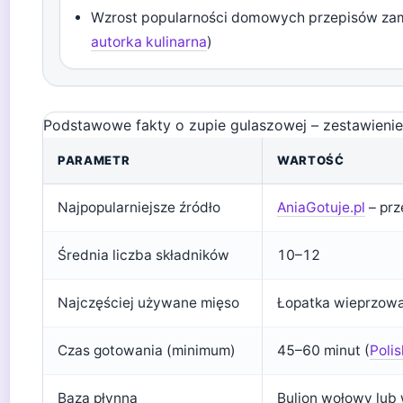
Wzrost popularności domowych przepisów zam
autorka kulinarna
)
Podstawowe fakty o zupie gulaszowej – zestawienie 
PARAMETR
WARTOŚĆ
Najpopularniejsze źródło
AniaGotuje.pl
– prz
Średnia liczba składników
10–12
Najczęściej używane mięso
Łopatka wieprzowa
Czas gotowania (minimum)
45–60 minut (
Polis
Baza płynna
Bulion wołowy lub