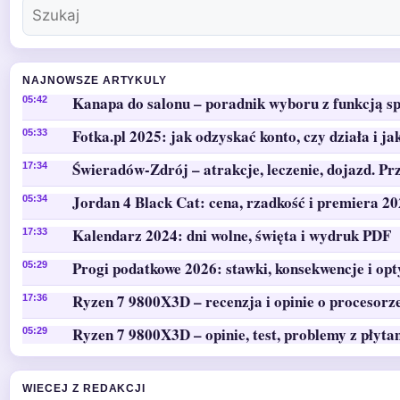
NAJNOWSZE ARTYKULY
Kanapa do salonu – poradnik wyboru z funkcją sp
05:42
Fotka.pl 2025: jak odzyskać konto, czy działa i ja
05:33
Świeradów-Zdrój – atrakcje, leczenie, dojazd. Pr
17:34
Jordan 4 Black Cat: cena, rzadkość i premiera 2
05:34
Kalendarz 2024: dni wolne, święta i wydruk PDF
17:33
Progi podatkowe 2026: stawki, konsekwencje i op
05:29
Ryzen 7 9800X3D – recenzja i opinie o procesorz
17:36
Ryzen 7 9800X3D – opinie, test, problemy z płyta
05:29
WIECEJ Z REDAKCJI