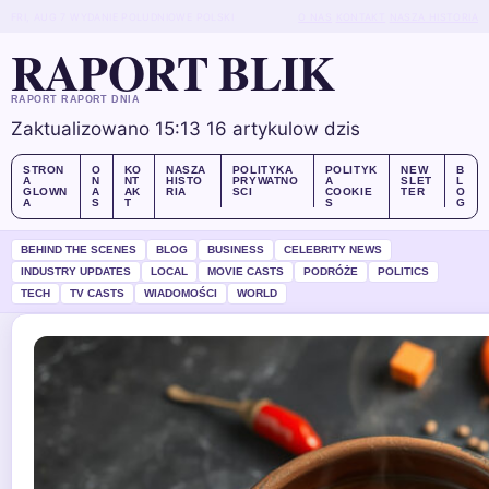
FRI, AUG 7
WYDANIE POLUDNIOWE
POLSKI
O NAS
KONTAKT
NASZA HISTORIA
RAPORT BLIK
RAPORT RAPORT DNIA
Zaktualizowano 15:13
16 artykulow dzis
STRON
O
KO
NASZA
POLITYKA
POLITYK
NEW
B
A
N
NT
HISTO
PRYWATNO
A
SLET
L
GLOWN
A
AK
RIA
SCI
COOKIE
TER
O
A
S
T
S
G
BEHIND THE SCENES
BLOG
BUSINESS
CELEBRITY NEWS
INDUSTRY UPDATES
LOCAL
MOVIE CASTS
PODRÓŻE
POLITICS
TECH
TV CASTS
WIADOMOŚCI
WORLD