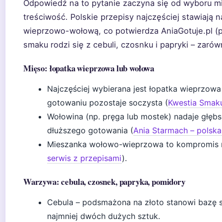
Odpowiedź na to pytanie zaczyna się od wyboru mię
treściwość. Polskie przepisy najczęściej stawiają
wieprzowo-wołową, co potwierdza AniaGotuje.pl (p
smaku rodzi się z cebuli, czosnku i papryki – zarówn
Mięso: łopatka wieprzowa lub wołowa
Najczęściej wybierana jest łopatka wieprzowa 
gotowaniu pozostaje soczysta (
Kwestia Smaku
Wołowina (np. pręga lub mostek) nadaje głębs
dłuższego gotowania (
Ania Starmach – polska
Mieszanka wołowo-wieprzowa to kompromis m
serwis z przepisami
).
Warzywa: cebula, czosnek, papryka, pomidory
Cebula – podsmażona na złoto stanowi bazę s
najmniej dwóch dużych sztuk.