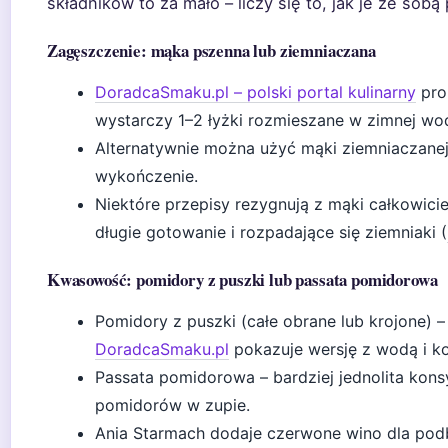
składników to za mało – liczy się to, jak je ze sobą
Zagęszczenie: mąka pszenna lub ziemniaczana
DoradcaSmaku.pl – polski portal kulinarny
pro
wystarczy 1–2 łyżki rozmieszane w zimnej wo
Alternatywnie można użyć mąki ziemniaczanej –
wykończenie.
Niektóre przepisy rezygnują z mąki całkowici
długie gotowanie i rozpadające się ziemniaki (
Kwasowość: pomidory z puszki lub passata pomidorowa
Pomidory z puszki (całe obrane lub krojone) –
DoradcaSmaku.pl
pokazuje wersję z wodą i 
Passata pomidorowa – bardziej jednolita konsy
pomidorów w zupie.
Ania Starmach dodaje czerwone wino dla podb