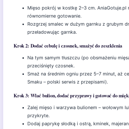
Mięso pokrój w kostkę 2–3 cm. AniaGotuje.pl r
równomierne gotowanie.
Rozgrzej smalec w dużym garnku z grubym dn
przeładowując garnka.
Krok 2: Dodać cebulę i czosnek, smażyć do zeszklenia
Na tym samym tłuszczu (po obsmażeniu mięsa
przeciśnięty czosnek.
Smaż na średnim ogniu przez 5–7 minut, aż cebu
Smaku – polski serwis z przepisami).
Krok 3: Wlać bulion, dodać przyprawy i gotować do mięk
Zalej mięso i warzywa bulionem – wołowym l
przykryte.
Dodaj paprykę słodką i ostrą, kminek, majera