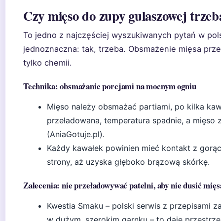
Czy mięso do zupy gulaszowej trze
To jedno z najczęściej wyszukiwanych pytań w pols
jednoznaczna: tak, trzeba. Obsmażenie mięsa przed
tylko chemii.
Technika: obsmażanie porcjami na mocnym ogniu
Mięso należy obsmażać partiami, po kilka kawa
przeładowana, temperatura spadnie, a mięso 
(AniaGotuje.pl).
Każdy kawałek powinien mieć kontakt z gorą
strony, aż uzyska głęboko brązową skórkę.
Zalecenia: nie przeładowywać patelni, aby nie dusić mięs
Kwestia Smaku – polski serwis z przepisami 
w dużym, szerokim garnku – to daje przestrze