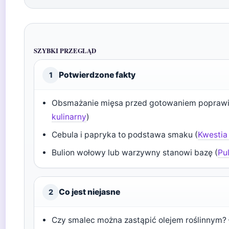
SZYBKI PRZEGLĄD
Potwierdzone fakty
1
Obsmażanie mięsa przed gotowaniem poprawi
kulinarny
)
Cebula i papryka to podstawa smaku (
Kwestia
Bulion wołowy lub warzywny stanowi bazę (
Pu
Co jest niejasne
2
Czy smalec można zastąpić olejem roślinnym