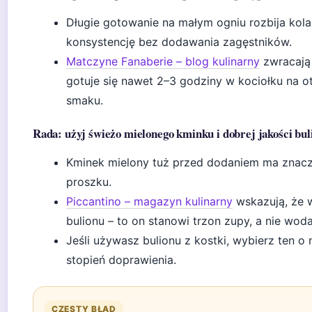
Długie gotowanie na małym ogniu rozbija kola
konsystencję bez dodawania zagęstników.
Matczyne Fanaberie – blog kulinarny
zwracają 
gotuje się nawet 2–3 godziny w kociołku na 
smaku.
Rada: użyj świeżo mielonego kminku i dobrej jakości bul
Kminek mielony tuż przed dodaniem ma znaczn
proszku.
Piccantino – magazyn kulinarny
wskazują, że w
bulionu – to on stanowi trzon zupy, a nie woda
Jeśli używasz bulionu z kostki, wybierz ten o 
stopień doprawienia.
CZĘSTY BŁĄD