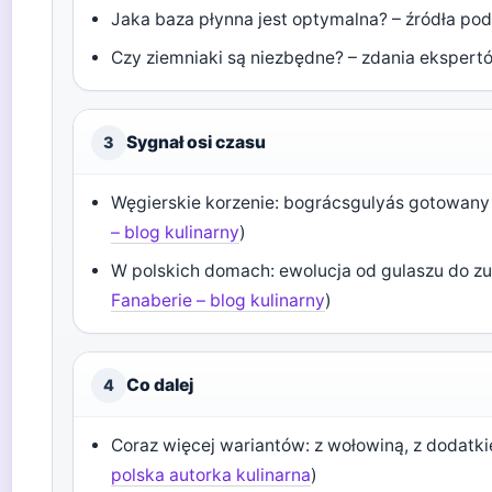
Jaka baza płynna jest optymalna? – źródła pod
Czy ziemniaki są niezbędne? – zdania ekspert
Sygnał osi czasu
3
Węgierskie korzenie: bográcsgulyás gotowany 
– blog kulinarny
)
W polskich domach: ewolucja od gulaszu do zu
Fanaberie – blog kulinarny
)
Co dalej
4
Coraz więcej wariantów: z wołowiną, z dodatk
polska autorka kulinarna
)