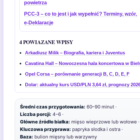
powietrza
PCC-3 – co to jest i jak wypełnić? Terminy, wzór,
e-Deklaracje
4 POWIAZANE WPISY
Arkadiusz Milik – Biografia, kariera i Juventus
Cavatina Hall – Nowoczesna hala koncertowa w Biels
Opel Corsa – porównanie generacji B, C, D, E, F
Dolar: aktualny kurs USD/PLN 3,64 zł, prognozy 202
Średni czas przygotowania:
60–90 minut ·
Liczba porcji:
4–6 ·
Główne źródło białka:
mięso wieprzowe lub wołowe ·
Kluczowa przyprawa:
papryka słodka i ostra ·
Baza:
bulion mięsny lub warzywny