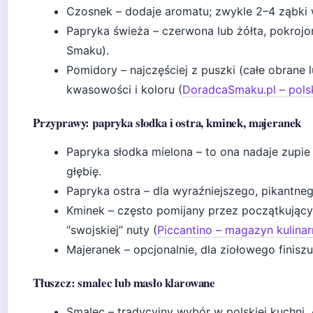
Czosnek – dodaje aromatu; zwykle 2–4 ząbki w
Papryka świeża – czerwona lub żółta, pokroj
Smaku).
Pomidory – najczęściej z puszki (całe obrane
kwasowości i koloru (
DoradcaSmaku.pl – polsk
Przyprawy: papryka słodka i ostra, kminek, majeranek
Papryka słodka mielona – to ona nadaje zupie
głębię.
Papryka ostra – dla wyraźniejszego, pikantneg
Kminek – często pomijany przez początkującyc
“swojskiej” nuty (
Piccantino – magazyn kulina
Majeranek – opcjonalnie, dla ziołowego finiszu
Tłuszcz: smalec lub masło klarowane
Smalec – tradycyjny wybór w polskiej kuchni. 