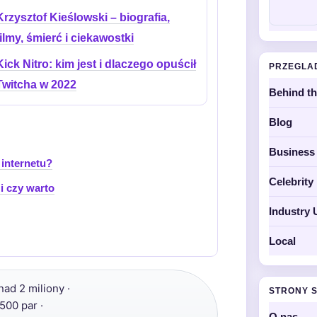
Krzysztof Kieślowski – biografia,
filmy, śmierć i ciekawostki
Kick Nitro: kim jest i dlaczego opuścił
PRZEGLA
Twitcha w 2022
Behind t
Blog
Business
 internetu?
Celebrit
 i czy warto
Industry 
Local
ad 2 miliony ·
STRONY 
500 par ·
O nas