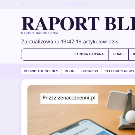
FRI, AUG 7
WYDANIE WIECZORNE
POLSKI
RAPORT BL
RAPORT RAPORT DNIA
Zaktualizowano 19:47
16 artykulow dzis
STRONA GLOWNA
O NAS
BEHIND THE SCENES
BLOG
BUSINESS
CELEBRITY NEWS