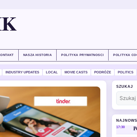
IK
KONTAKT
NASZA HISTORIA
POLITYKA PRYWATNOSCI
POLITYKA CO
INDUSTRY UPDATES
LOCAL
MOVIE CASTS
PODRÓŻE
POLITICS
SZUKAJ
NAJNOWS
P
17:30