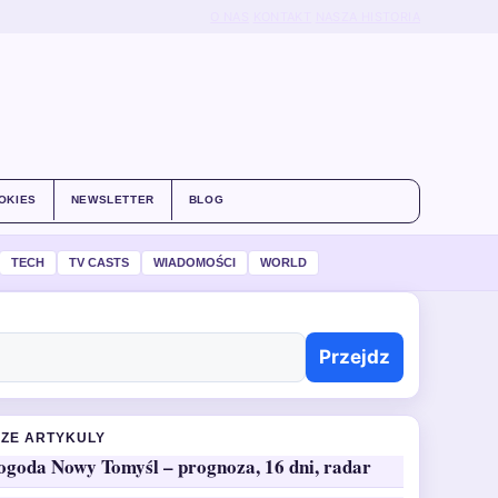
O NAS
KONTAKT
NASZA HISTORIA
OKIES
NEWSLETTER
BLOG
TECH
TV CASTS
WIADOMOŚCI
WORLD
Przejdz
ZE ARTYKULY
ogoda Nowy Tomyśl – prognoza, 16 dni, radar