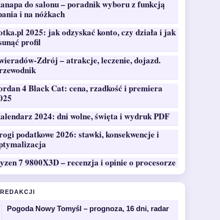
anapa do salonu – poradnik wyboru z funkcją
pania i na nóżkach
otka.pl 2025: jak odzyskać konto, czy działa i jak
sunąć profil
wieradów-Zdrój – atrakcje, leczenie, dojazd.
rzewodnik
ordan 4 Black Cat: cena, rzadkość i premiera
025
alendarz 2024: dni wolne, święta i wydruk PDF
rogi podatkowe 2026: stawki, konsekwencje i
ptymalizacja
yzen 7 9800X3D – recenzja i opinie o procesorze
 REDAKCJI
Pogoda Nowy Tomyśl – prognoza, 16 dni, radar