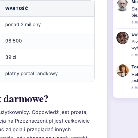
Mi
WARTOŚĆ
Sle
bie
4 M
ponad 2 miliony
Ew
96 500
Prz
wyb
6 M
39 zł
To
płatny portal randkowy
Rel
jes
8 M
st darmowe?
 użytkownicy. Odpowiedź jest prosta,
cja na Przeznaczeni.pl jest całkowicie
ć zdjęcia i przeglądać innych
encie, gdy chcesz nawiązać kontakt.