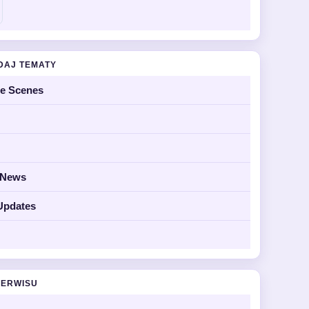
DAJ TEMATY
he Scenes
y News
Updates
SERWISU