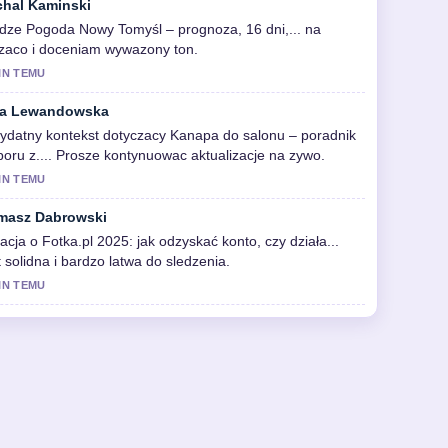
chal Kaminski
dze Pogoda Nowy Tomyśl – prognoza, 16 dni,... na
zaco i doceniam wywazony ton.
IN TEMU
a Lewandowska
ydatny kontekst dotyczacy Kanapa do salonu – poradnik
oru z.... Prosze kontynuowac aktualizacje na zywo.
IN TEMU
masz Dabrowski
acja o Fotka.pl 2025: jak odzyskać konto, czy działa...
t solidna i bardzo latwa do sledzenia.
IN TEMU