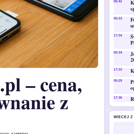
K
05:42
s
F
05:33
u
Ś
17:34
P
J
05:34
2
K
17:33
pl – cena,
P
05:29
o
ównanie z
R
17:36
WIECEJ Z
MICHAL KAMINSKI