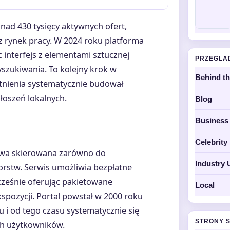
nad 430 tysięcy aktywnych ofert,
 rynek pracy. W 2024 roku platforma
interfejs z elementami sztucznej
PRZEGLA
yszukiwania. To kolejny krok w
Behind t
stnienia systematycznie budował
łoszeń lokalnych.
Blog
Business
Celebrit
iowa skierowana zarówno do
Industry 
orstw. Serwis umożliwia bezpłatne
cześnie oferując pakietowane
Local
spozycji. Portal powstał w 2000 roku
 i od tego czasu systematycznie się
STRONY 
ch użytkowników.