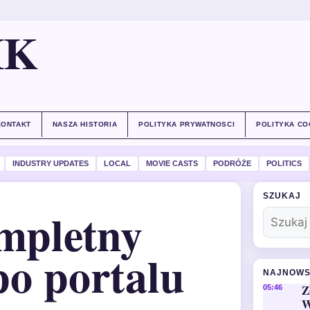
IK
KONTAKT
NASZA HISTORIA
POLITYKA PRYWATNOSCI
POLITYKA CO
INDUSTRY UPDATES
LOCAL
MOVIE CASTS
PODRÓŻE
POLITICS
SZUKAJ
mpletny
o portalu
NAJNOWS
Z
05:46
W