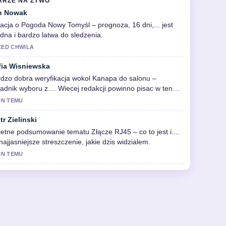
ARZE NA ZYWO
n Nowak
acja o Pogoda Nowy Tomyśl – prognoza, 16 dni,... jest
idna i bardzo latwa do sledzenia.
ZED CHWILA
fia Wisniewska
dzo dobra weryfikacja wokol Kanapa do salonu –
adnik wyboru z.... Wiecej redakcji powinno pisac w ten
osob.
IN TEMU
tr Zielinski
etne podsumowanie tematu Złącze RJ45 – co to jest i....
najjasniejsze streszczenie, jakie dzis widzialem.
IN TEMU