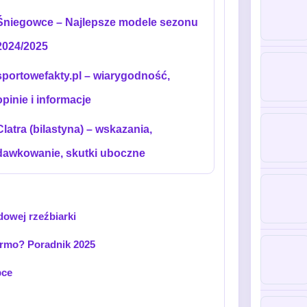
Śniegowce – Najlepsze modele sezonu
2024/2025
sportowefakty.pl – wiarygodność,
opinie i informacje
Clatra (bilastyna) – wskazania,
dawkowanie, skutki uboczne
dowej rzeźbiarki
armo? Poradnik 2025
bce