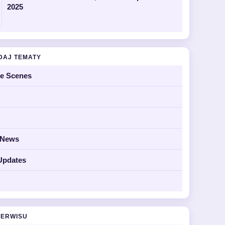
2025
DAJ TEMATY
he Scenes
y News
Updates
SERWISU