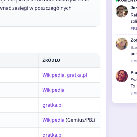
KOMENT
wnać zasięgi w poszczególnych
Ja
Rel
sol
PR
Zo
Bar
por
sp
ŹRÓDŁO
3 M
Pio
Wikipedia
,
gratka.pl
Swi
To 
Wikipedia
5 M
gratka.pl
Wikipedia
(Gemius/PBI)
gratka.pl