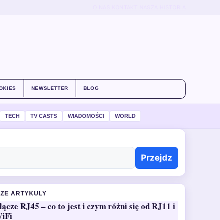
O NAS
KONTAKT
NASZA HISTORIA
OKIES
NEWSLETTER
BLOG
TECH
TV CASTS
WIADOMOŚCI
WORLD
Przejdz
ZE ARTYKULY
łącze RJ45 – co to jest i czym różni się od RJ11 i
iFi