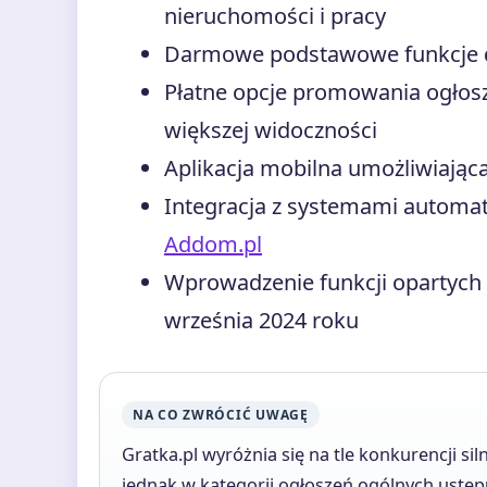
nieruchomości i pracy
Darmowe podstawowe funkcje d
Płatne opcje promowania ogłosz
większej widoczności
Aplikacja mobilna umożliwiająca
Integracja z systemami automat
Addom.pl
Wprowadzenie funkcji opartych n
września 2024 roku
NA CO ZWRÓCIĆ UWAGĘ
Gratka.pl wyróżnia się na tle konkurencji s
jednak w kategorii ogłoszeń ogólnych ustęp