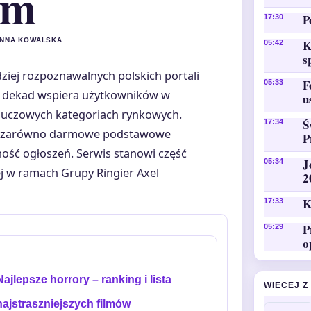
ym
P
17:30
 ANNA KOWALSKA
K
05:42
s
rdziej rozpoznawalnych polskich portali
F
05:33
h dekad wspiera użytkowników w
u
kluczowych kategoriach rynkowych.
Ś
17:34
ąc zarówno darmowe podstawowe
P
zność ogłoszeń. Serwis stanowi część
J
05:34
ej w ramach Grupy Ringier Axel
2
K
17:33
P
05:29
o
Najlepsze horrory – ranking i lista
WIECEJ Z
najstraszniejszych filmów