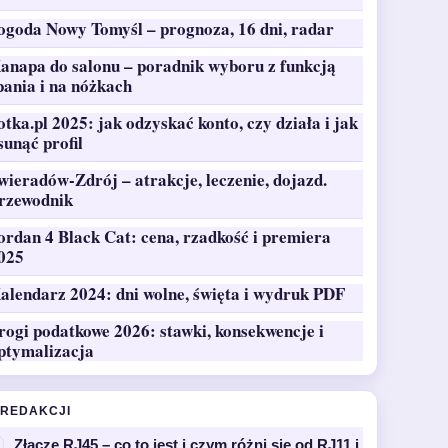
ogoda Nowy Tomyśl – prognoza, 16 dni, radar
anapa do salonu – poradnik wyboru z funkcją
pania i na nóżkach
otka.pl 2025: jak odzyskać konto, czy działa i jak
sunąć profil
wieradów-Zdrój – atrakcje, leczenie, dojazd.
rzewodnik
ordan 4 Black Cat: cena, rzadkość i premiera
025
alendarz 2024: dni wolne, święta i wydruk PDF
rogi podatkowe 2026: stawki, konsekwencje i
ptymalizacja
 REDAKCJI
Złącze RJ45 – co to jest i czym różni się od RJ11 i