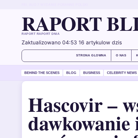
FRI, AUG 7
WYDANIE PORANNE
POLSKI
RAPORT BL
RAPORT RAPORT DNIA
Zaktualizowano 04:53
16 artykulow dzis
STRONA GLOWNA
O NAS
BEHIND THE SCENES
BLOG
BUSINESS
CELEBRITY NEWS
Hascovir – w
dawkowanie 