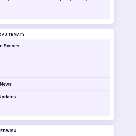
DAJ TEMATY
he Scenes
y News
Updates
SERWISU