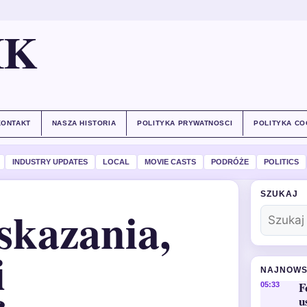
IK
KONTAKT
NASZA HISTORIA
POLITYKA PRYWATNOSCI
POLITYKA CO
INDUSTRY UPDATES
LOCAL
MOVIE CASTS
PODRÓŻE
POLITICS
SZUKAJ
skazania,
i
NAJNOWS
F
05:33
u