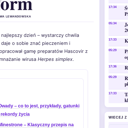
form
Ś
17:34
P
 EWA LEWANDOWSKA
J
05:34
2
najlepszy dzień – wystarczy chwila
K
17:33
 daje o sobie znać pieczeniem i
P
opracował gamę preparatów Hascovir z
05:29
o
amnażanie wirusa
Herpes simplex
.
R
17:36
R
05:29
p
T
17:33
k
Owady – co to jest, przykłady, gatunki
i rekordy życia
WIECEJ Z
Minestrone – Klasyczny przepis na