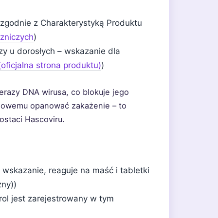
zgodnie z Charakterystyką Produktu
czniczych
)
y u dorosłych – wskazanie dla
(oficjalna strona produktu)
)
erazy DNA wirusa, co blokuje jego
ciowemu opanować zakażenie – to
staci Hascoviru.
wskazanie, reaguje na maść i tabletki
zny))
ol jest zarejestrowany w tym