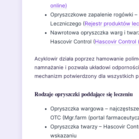
online)
Opryszczkowe zapalenie rogówki – 
Leczniczego (
Rejestr produktów le
Nawrotowa opryszczka warg i twarz
Hascovir Control (
Hascovir Control 
Acyklowir działa poprzez hamowanie polim
namnażanie i pozwala układowi odpornoś
mechanizm potwierdzony dla wszystkich po
Rodzaje opryszczki poddające się leczeniu
Opryszczka wargowa – najczęstsze 
OTC (Mgr.farm (portal farmaceutyc
Opryszczka twarzy – Hascovir Contr
wskazaniu