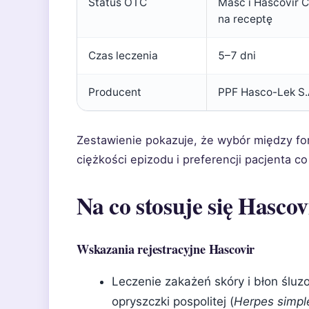
Status OTC
Maść i Hascovir C
na receptę
Czas leczenia
5–7 dni
Producent
PPF Hasco-Lek S.
Zestawienie pokazuje, że wybór między fo
ciężkości epizodu i preferencji pacjenta co
Na co stosuje się Hascov
Wskazania rejestracyjne Hascovir
Leczenie zakażeń skóry i błon ślu
opryszczki pospolitej (
Herpes simpl