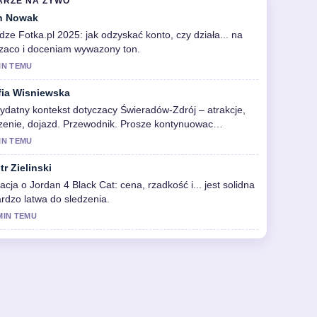
ARZE NA ZYWO
n Nowak
dze Fotka.pl 2025: jak odzyskać konto, czy działa... na
zaco i doceniam wywazony ton.
IN TEMU
fia Wisniewska
ydatny kontekst dotyczacy Świeradów-Zdrój – atrakcje,
zenie, dojazd. Przewodnik. Prosze kontynuowac
ualizacje na zywo.
IN TEMU
tr Zielinski
acja o Jordan 4 Black Cat: cena, rzadkość i... jest solidna
ardzo latwa do sledzenia.
MIN TEMU