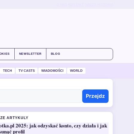
O NAS
KONTAKT
NASZA HISTORIA
OKIES
NEWSLETTER
BLOG
TECH
TV CASTS
WIADOMOŚCI
WORLD
Przejdz
ZE ARTYKULY
otka.pl 2025: jak odzyskać konto, czy działa i jak
sunąć profil