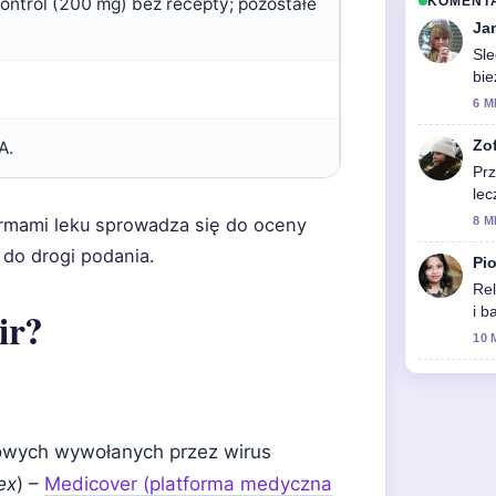
ontrol (200 mg) bez recepty; pozostałe
KOMENT
Ja
Sle
bie
6 M
Zo
A.
Prz
lec
akt
rmami leku sprowadza się do oceny
8 M
 do drogi podania.
Pio
Rel
ir?
i b
10 
zowych wywołanych przez wirus
ex
) –
Medicover (platforma medyczna