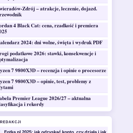
wieradów-Zdrój – atrakcje, leczenie, dojazd.
rzewodnik
ordan 4 Black Cat: cena, rzadkość i premiera
025
alendarz 2024: dni wolne, święta i wydruk PDF
rogi podatkowe 2026: stawki, konsekwencje i
ptymalizacja
yzen 7 9800X3D – recenzja i opinie o procesorze
yzen 7 9800X3D – opinie, test, problemy z
łytami
abela Premier League 2026/27 – aktualna
lasyfikacja i rekordy
 REDAKCJI
Fotka.pl 2025: jak odzyskać konto, czy działa i jak