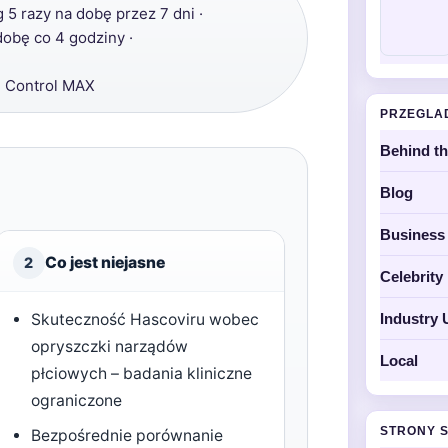
5 razy na dobę przez 7 dni ·
dobę co 4 godziny ·
, Control MAX
PRZEGLA
Behind t
Blog
Business
Co jest niejasne
2
Celebrit
Skuteczność Hascoviru wobec
Industry 
opryszczki narządów
Local
płciowych – badania kliniczne
ograniczone
STRONY 
Bezpośrednie porównanie