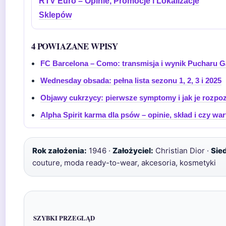
RTV Euro – Opinie, Promocje i Lokalizacje
Sklepów
4 POWIAZANE WPISY
FC Barcelona – Como: transmisja i wynik Pucharu 
Wednesday obsada: pełna lista sezonu 1, 2, 3 i 2025
Objawy cukrzycy: pierwsze symptomy i jak je rozpo
Alpha Spirit karma dla psów – opinie, skład i czy war
Rok założenia:
1946 ·
Założyciel:
Christian Dior ·
Sie
couture, moda ready-to-wear, akcesoria, kosmetyki
SZYBKI PRZEGLĄD