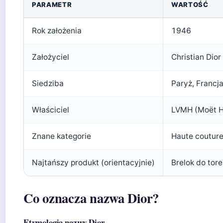
PARAMETR
WARTOŚĆ
Rok założenia
1946
Założyciel
Christian Dior
Siedziba
Paryż, Francj
Właściciel
LVMH (Moët H
Znane kategorie
Haute couture
Najtańszy produkt (orientacyjnie)
Brelok do tor
Co oznacza nazwa Dior?
Etymologia nazwy Dior