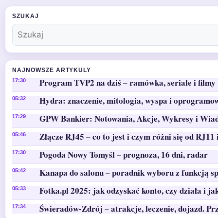
SZUKAJ
NAJNOWSZE ARTYKULY
Program TVP2 na dziś – ramówka, seriale i filmy 
17:30
Hydra: znaczenie, mitologia, wyspa i oprogramo
05:32
GPW Bankier: Notowania, Akcje, Wykresy i Wia
17:29
Złącze RJ45 – co to jest i czym różni się od RJ11 
05:46
Pogoda Nowy Tomyśl – prognoza, 16 dni, radar
17:30
Kanapa do salonu – poradnik wyboru z funkcją sp
05:42
Fotka.pl 2025: jak odzyskać konto, czy działa i ja
05:33
Świeradów-Zdrój – atrakcje, leczenie, dojazd. Pr
17:34