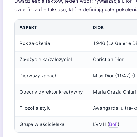
Dwadzieścia faktów, jeden wzór: rywalizacja Dior i 
dwie filozofie luksusu, które definiują całe pokoleni
ASPEKT
DIOR
Rok założenia
1946 (La Galerie Di
Założycielka/założyciel
Christian Dior
Pierwszy zapach
Miss Dior (1947) (L
Obecny dyrektor kreatywny
Maria Grazia Chiuri
Filozofia stylu
Awangarda, ultra-k
Grupa właścicielska
LVMH (
BoF
)