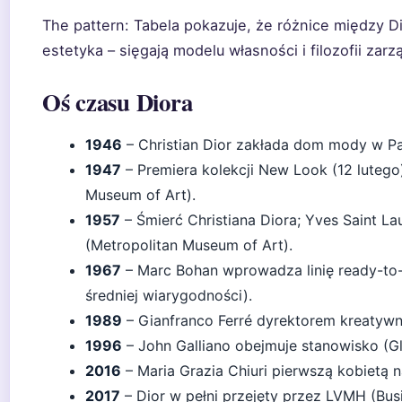
The pattern: Tabela pokazuje, że różnice między Di
estetyka – sięgają modelu własności i filozofii zarz
Oś czasu Diora
1946
– Christian Dior zakłada dom mody w Par
1947
– Premiera kolekcji New Look (12 lutego)
Museum of Art).
1957
– Śmierć Christiana Diora; Yves Saint L
(Metropolitan Museum of Art).
1967
– Marc Bohan wprowadza linię ready-to-
średniej wiarygodności).
1989
– Gianfranco Ferré dyrektorem kreatyw
1996
– John Galliano obejmuje stanowisko (G
2016
– Maria Grazia Chiuri pierwszą kobietą 
2017
– Dior w pełni przejęty przez LVMH (Busi