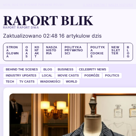
MON, AUG 10
WYDANIE PORANNE
POLSKI
O NAS
KONTAKT
NASZA HISTORIA
RAPORT BLIK
RAPORT RAPORT DNIA
Zaktualizowano 02:48
16 artykulow dzis
STRON
O
KO
NASZA
POLITYKA
POLITYK
NEW
B
A
N
NT
HISTO
PRYWATNO
A
SLET
L
GLOWN
A
AK
RIA
SCI
COOKIE
TER
O
A
S
T
S
G
BEHIND THE SCENES
BLOG
BUSINESS
CELEBRITY NEWS
INDUSTRY UPDATES
LOCAL
MOVIE CASTS
PODRÓŻE
POLITICS
TECH
TV CASTS
WIADOMOŚCI
WORLD