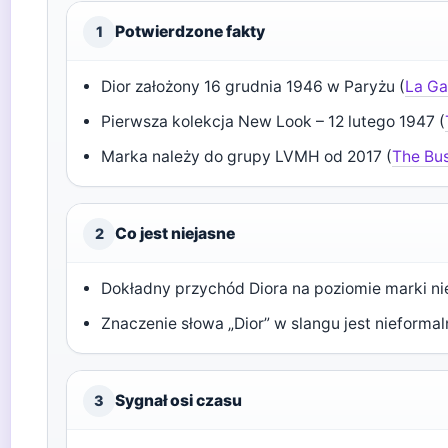
Potwierdzone fakty
1
Dior założony 16 grudnia 1946 w Paryżu (
La Ga
Pierwsza kolekcja New Look – 12 lutego 1947 (
Marka należy do grupy LVMH od 2017 (
The Bus
Co jest niejasne
2
Dokładny przychód Diora na poziomie marki nie
Znaczenie słowa „Dior” w slangu jest nieformaln
Sygnał osi czasu
3