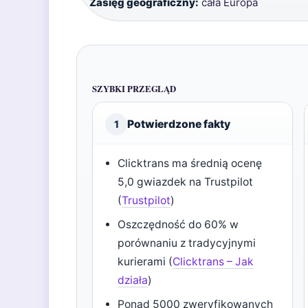
Zasięg geograficzny:
cała Europa
SZYBKI PRZEGLĄD
Potwierdzone fakty
1
Clicktrans ma średnią ocenę
5,0 gwiazdek na Trustpilot
(
Trustpilot
)
Oszczędność do 60% w
porównaniu z tradycyjnymi
kurierami (
Clicktrans – Jak
działa
)
Ponad 5000 zweryfikowanych