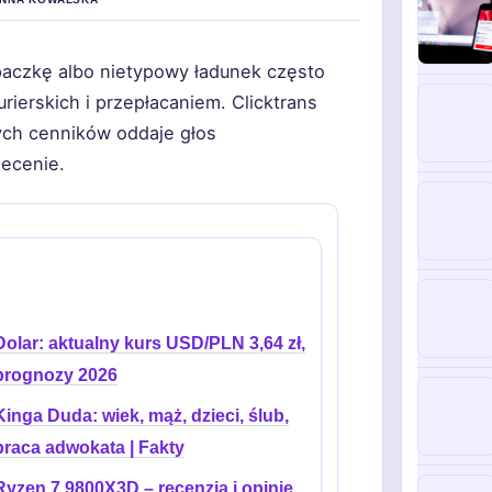
paczkę albo nietypowy ładunek często
rierskich i przepłacaniem. Clicktrans
ych cenników oddaje głos
lecenie.
Dolar: aktualny kurs USD/PLN 3,64 zł,
prognozy 2026
Kinga Duda: wiek, mąż, dzieci, ślub,
praca adwokata | Fakty
Ryzen 7 9800X3D – recenzja i opinie