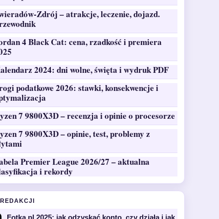
wieradów-Zdrój – atrakcje, leczenie, dojazd.
rzewodnik
ordan 4 Black Cat: cena, rzadkość i premiera
025
alendarz 2024: dni wolne, święta i wydruk PDF
rogi podatkowe 2026: stawki, konsekwencje i
ptymalizacja
yzen 7 9800X3D – recenzja i opinie o procesorze
yzen 7 9800X3D – opinie, test, problemy z
łytami
abela Premier League 2026/27 – aktualna
lasyfikacja i rekordy
 REDAKCJI
Fotka.pl 2025: jak odzyskać konto, czy działa i jak