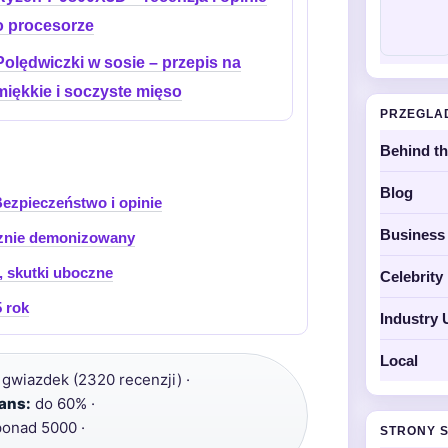
o procesorze
Polędwiczki w sosie – przepis na
miękkie i soczyste mięso
PRZEGLA
Behind t
Blog
Bezpieczeństwo i opinie
Business
sznie demonizowany
, skutki uboczne
Celebrit
 rok
Industry 
Local
 gwiazdek (2320 recenzji) ·
ans:
do 60% ·
onad 5000 ·
STRONY 