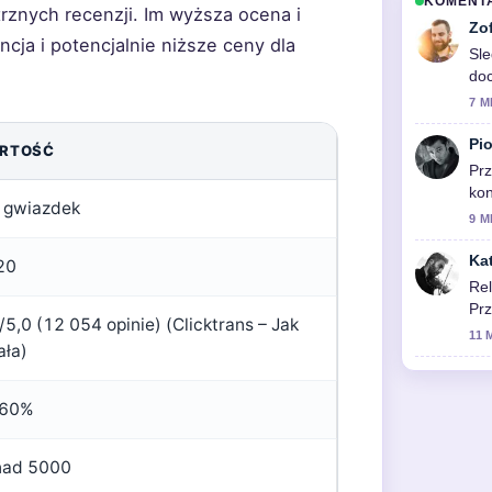
KOMENT
rznych recenzji. Im wyższa ocena i
Zo
cja i potencjalnie niższe ceny dla
Sle
do
7 M
Pio
RTOŚĆ
Prz
kon
 gwiazdek
zy
9 M
Ka
20
Rel
Prz
/5,0 (12 054 opinie) (Clicktrans – Jak
11 
ała)
 60%
nad 5000