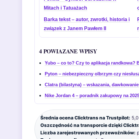
Mitach i Tatuażach
Barka tekst – autor, zwrotki, historia i
związek z Janem Pawłem II
4 POWIAZANE WPISY
Yubo – co to? Czy to aplikacja randkowa? 
Pyton – niebezpieczny olbrzym czy niesłu
Clatra (bilastyna) – wskazania, dawkowanie
Nike Jordan 4 – poradnik zakupowy na 2025
Średnia ocena Clicktrans na Trustpilot:
5,0
Oszczędność na transporcie dzięki Clicktr
Liczba zarejestrowanych przewoźników:
p