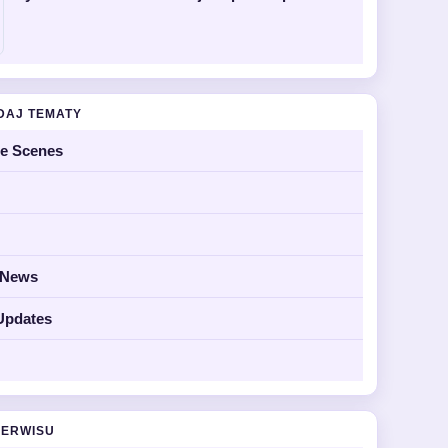
DAJ TEMATY
he Scenes
y News
Updates
SERWISU