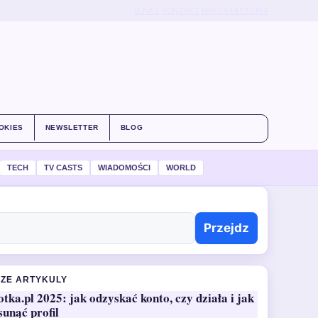
O NAS
KONTAKT
NASZA HISTORIA
OKIES
NEWSLETTER
BLOG
TECH
TV CASTS
WIADOMOŚCI
WORLD
Przejdz
ZE ARTYKULY
otka.pl 2025: jak odzyskać konto, czy działa i jak
sunąć profil