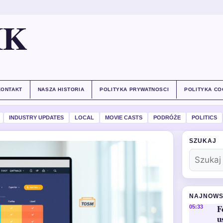
IK
KONTAKT
NASZA HISTORIA
POLITYKA PRYWATNOSCI
POLITYKA CO
INDUSTRY UPDATES
LOCAL
MOVIE CASTS
PODRÓŻE
POLITICS
SZUKAJ
NAJNOWS
F
05:33
u