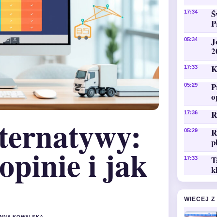
Ś
17:34
P
J
05:34
2
K
17:33
P
05:29
o
R
17:36
lternatywy:
R
05:29
p
opinie i jak
T
17:33
k
WIECEJ Z
 ANNA KOWALSKA