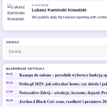
O AUTORZE
Lukasz Kaminski Kowalski
We publish daily fact-based reporting with contin
SZUKAJ
NAJNOWSZE ARTYKULY
Kanapa do salonu – poradnik wyboru z funkcją sp
05:42
Fotka.pl 2025: jak odzyskać konto, czy działa i ja
05:33
Świeradów-Zdrój – atrakcje, leczenie, dojazd. Pr
17:34
Jordan 4 Black Cat: cena, rzadkość i premiera 2
05:34