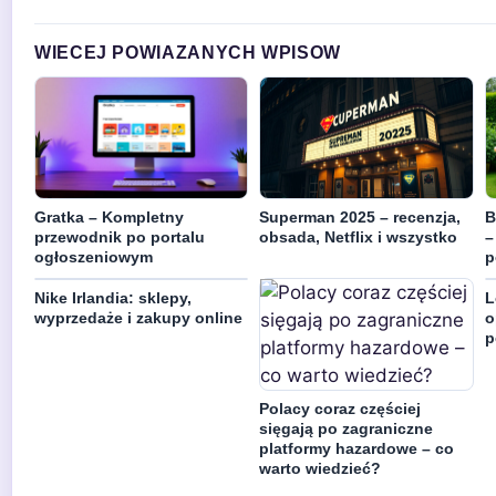
WIECEJ POWIAZANYCH WPISOW
Gratka – Kompletny
Superman 2025 – recenzja,
B
przewodnik po portalu
obsada, Netflix i wszystko
–
ogłoszeniowym
p
Nike Irlandia: sklepy,
L
wyprzedaże i zakupy online
o
p
Polacy coraz częściej
sięgają po zagraniczne
platformy hazardowe – co
warto wiedzieć?