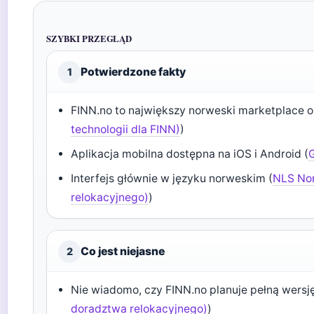
SZYBKI PRZEGLĄD
Potwierdzone fakty
1
FINN.no to największy norweski marketplace on
technologii dla FINN)
)
Aplikacja mobilna dostępna na iOS i Android (
G
Interfejs głównie w języku norweskim (
NLS Nor
relokacyjnego)
)
Co jest niejasne
2
Nie wiadomo, czy FINN.no planuje pełną wersję
doradztwa relokacyjnego)
)