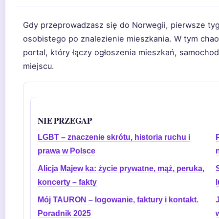
Gdy przeprowadzasz się do Norwegii, pierwsze tyg
osobistego po znalezienie mieszkania. W tym cha
portal, który łączy ogłoszenia mieszkań, samoch
miejscu.
NIE PRZEGAP
LGBT – znaczenie skrótu, historia ruchu i
prawa w Polsce
Alicja Majew ka: życie prywatne, mąż, peruka,
koncerty – fakty
Mój TAURON – logowanie, faktury i kontakt.
J
Poradnik 2025