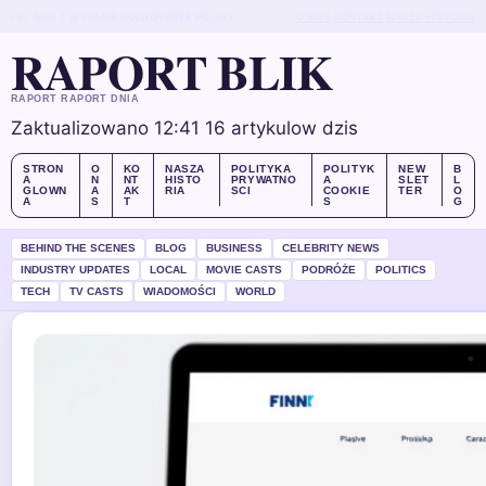
FRI, AUG 7
WYDANIE POLUDNIOWE
POLSKI
O NAS
KONTAKT
NASZA HISTORIA
RAPORT BLIK
RAPORT RAPORT DNIA
Zaktualizowano 12:41
16 artykulow dzis
STRON
O
KO
NASZA
POLITYKA
POLITYK
NEW
B
A
N
NT
HISTO
PRYWATNO
A
SLET
L
GLOWN
A
AK
RIA
SCI
COOKIE
TER
O
A
S
T
S
G
BEHIND THE SCENES
BLOG
BUSINESS
CELEBRITY NEWS
INDUSTRY UPDATES
LOCAL
MOVIE CASTS
PODRÓŻE
POLITICS
TECH
TV CASTS
WIADOMOŚCI
WORLD