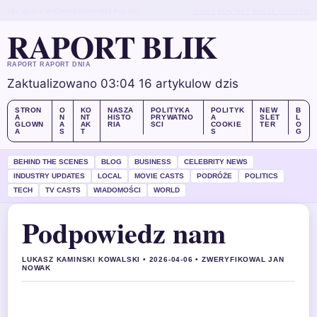
FRI, AUG 7
WYDANIE PORANNE
POLSKI
O NAS
KONTAKT
NASZA HISTORIA
RAPORT BLIK
RAPORT RAPORT DNIA
Zaktualizowano 03:04
16 artykulow dzis
STRON
O
KO
NASZA
POLITYKA
POLITYK
NEW
B
A
N
NT
HISTO
PRYWATNO
A
SLET
L
GLOWN
A
AK
RIA
SCI
COOKIE
TER
O
A
S
T
S
G
BEHIND THE SCENES
BLOG
BUSINESS
CELEBRITY NEWS
INDUSTRY UPDATES
LOCAL
MOVIE CASTS
PODRÓŻE
POLITICS
TECH
TV CASTS
WIADOMOŚCI
WORLD
Podpowiedz nam
LUKASZ KAMINSKI KOWALSKI • 2026-04-06 • ZWERYFIKOWAL JAN
NOWAK