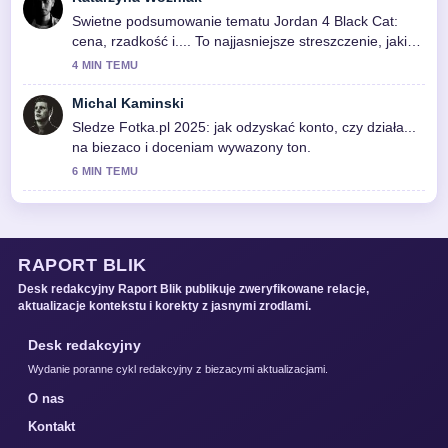
Swietne podsumowanie tematu Jordan 4 Black Cat:
cena, rzadkość i.... To najjasniejsze streszczenie, jakie
dzis widzialem.
4 MIN TEMU
Michal Kaminski
Sledze Fotka.pl 2025: jak odzyskać konto, czy działa...
na biezaco i doceniam wywazony ton.
6 MIN TEMU
RAPORT BLIK
Desk redakcyjny Raport Blik publikuje zweryfikowane relacje,
aktualizacje kontekstu i korekty z jasnymi zrodlami.
Desk redakcyjny
Wydanie poranne cykl redakcyjny z biezacymi aktualizacjami.
O nas
Kontakt