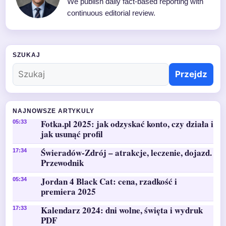
We publish daily fact-based reporting with
continuous editorial review.
SZUKAJ
Przejdz
NAJNOWSZE ARTYKULY
Fotka.pl 2025: jak odzyskać konto, czy działa i
05:33
jak usunąć profil
Świeradów-Zdrój – atrakcje, leczenie, dojazd.
17:34
Przewodnik
Jordan 4 Black Cat: cena, rzadkość i
05:34
premiera 2025
Kalendarz 2024: dni wolne, święta i wydruk
17:33
PDF