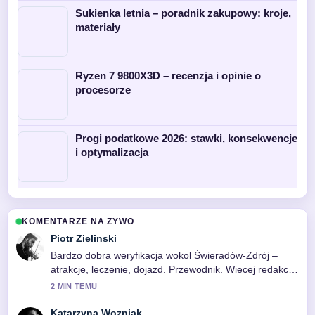
Sukienka letnia – poradnik zakupowy: kroje,
materiały
Ryzen 7 9800X3D – recenzja i opinie o
procesorze
Progi podatkowe 2026: stawki, konsekwencje
i optymalizacja
KOMENTARZE NA ZYWO
Piotr Zielinski
Bardzo dobra weryfikacja wokol Świeradów-Zdrój –
atrakcje, leczenie, dojazd. Przewodnik. Wiecej redakcji
powinno pisac w ten sposob.
2 MIN TEMU
Katarzyna Wozniak